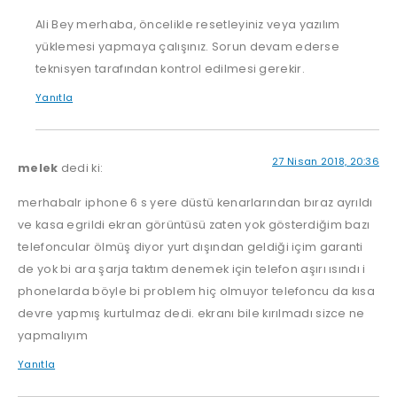
Ali Bey merhaba, öncelikle resetleyiniz veya yazılım
yüklemesi yapmaya çalışınız. Sorun devam ederse
teknisyen tarafından kontrol edilmesi gerekir.
Yanıtla
27 Nisan 2018, 20:36
melek
dedi ki:
merhabalr iphone 6 s yere düstü kenarlarından bıraz ayrıldı
ve kasa egrildi ekran görüntüsü zaten yok gösterdiğim bazı
telefoncular ölmüş diyor yurt dışından geldiği içim garanti
de yok bi ara şarja taktım denemek için telefon aşırı ısındı i
phonelarda böyle bi problem hiç olmuyor telefoncu da kısa
devre yapmış kurtulmaz dedi. ekranı bile kırılmadı sizce ne
yapmalıyım
Yanıtla