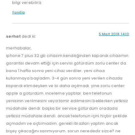
bilgi verebiliriz.
Yanıtla
5 Mart 2018, 14:10
serhat
dedi ki:
merhabalar,
iphone 7 plus 32 gb cihazım kendiliğinden kapandı.cihazımın
garantisi devam ettiği için servisi götürdüm zorlu center da.
bana 1 hafta sonra yeni cihaz verdiler. yeni cihazı
kullanmaya başladım. 3-4 gün sonra yeni verilen cihazda
kapandı elimdeyken ve bi daha açılmadı. yine zorlu center
apple a götürdüm. inceleme yaptılar. ben telefonun
yenisinin verilmesini veya tamir edilmesini beklerken yetkisiz
müdahale dendi. başka bir servise götürdüm oradada
yetkisiz müdahale dendi. ancak telefonun içini hiçbir şekilde
açmadım ve açtırmadım. gerekli itirazları yaptım ancak
bişey çıkacağını sanmıyorum. sorun nerededir sizce? ne