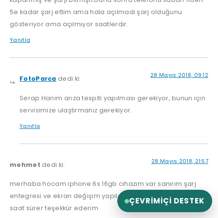
5e kadar şarj ettim ama hala açılmadı şarj olduğunu
gösteriyor ama açılmıyor saatlerdir.
Yanıtla
28 Mayıs 2018, 09:12
FotoParca
dedi ki:
Serap Hanım arıza tespiti yapılması gerekiyor, bunun için
servisimize ulaştırmanız gerekiyor.
Yanıtla
28 Mayıs 2018, 21:57
mehmet
dedi ki:
merhaba hocam iphone 6s 16gb cihazım var sanırım şarj
entegresi ve ekran değişim yapılacak ücreti ne kadar ve kaç
ÇEVRIMIÇI DESTEK
saat sürer teşekkür ederim