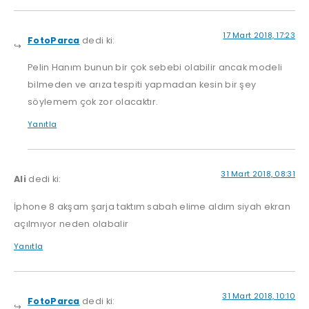
17 Mart 2018, 17:23
FotoParca
dedi ki:
Pelin Hanım bunun bir çok sebebi olabilir ancak modeli
bilmeden ve arıza tespiti yapmadan kesin bir şey
söylemem çok zor olacaktır.
Yanıtla
31 Mart 2018, 08:31
Ali
dedi ki:
İphone 8 akşam şarja taktım sabah elime aldım siyah ekran
açılmıyor neden olabalir
Yanıtla
31 Mart 2018, 10:10
FotoParca
dedi ki: