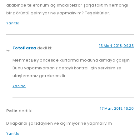
akabinde telefonum açılmadı tekrar şarja taktım herhangi
bir görüntü gelmiyor ne yapmalıyım? Teşekkürler.
Yanıtla
13 Mart 2018, 09:33
FotoParca
dedi ki:
Mehmet Bey öncelikle kurtarma moduna almaya çalışın.
Bunu yapamıyorsanız detaylı kontrol için servisimize
ulaştırmanız gerekecektir.
Yanıtla
17 Mart 2018, 16:20
Pelin
dedi ki:
D kapandı şarzdayken ve açılmıyor ne yapmalıyım
Yanıtla