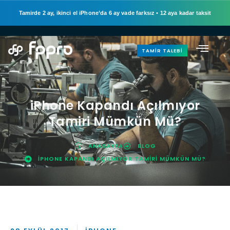
Tamirde 2 ay, ikinci el iPhone’da 6 ay vade farksız
•
12 aya kadar taksit
TAMIR TALEBI
iPhone Kapandı Açılmıyor
Tamiri Mümkün Mü?
ANASAYFA
BLOG
IPHONE KAPANDI AÇILMIYOR TAMIRI MÜMKÜN MÜ?