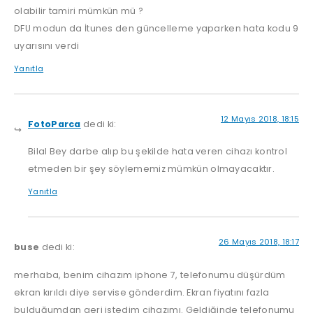
olabilir tamiri mümkün mü ?
DFU modun da İtunes den güncelleme yaparken hata kodu 9
uyarısını verdi
Yanıtla
12 Mayıs 2018, 18:15
FotoParca
dedi ki:
Bilal Bey darbe alıp bu şekilde hata veren cihazı kontrol
etmeden bir şey söylememiz mümkün olmayacaktır.
Yanıtla
26 Mayıs 2018, 18:17
buse
dedi ki:
merhaba, benim cihazım iphone 7, telefonumu düşürdüm
ekran kırıldı diye servise gönderdim. Ekran fiyatını fazla
bulduğumdan geri istedim cihazımı. Geldiğinde telefonumu