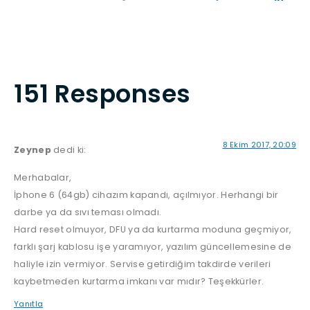
151 Responses
8 Ekim 2017, 20:09
Zeynep
dedi ki:
Merhabalar,
İphone 6 (64gb) cihazım kapandı, açılmıyor. Herhangi bir
darbe ya da sıvı teması olmadı.
Hard reset olmuyor, DFU ya da kurtarma moduna geçmiyor,
farklı şarj kablosu işe yaramıyor, yazılım güncellemesine de
haliyle izin vermiyor. Servise getirdiğim takdirde verileri
kaybetmeden kurtarma imkanı var mıdır? Teşekkürler.
Yanıtla