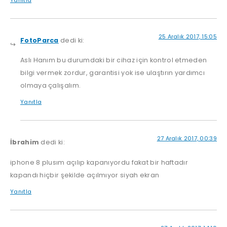
Yanıtla
25 Aralık 2017, 15:05
FotoParca
dedi ki:
Aslı Hanım bu durumdaki bir cihaz için kontrol etmeden
bilgi vermek zordur, garantisi yok ise ulaştırın yardımcı
olmaya çalışalım.
Yanıtla
27 Aralık 2017, 00:39
İbrahim
dedi ki:
iphone 8 plusım açılıp kapanıyordu fakat bir haftadır
kapandı hiçbir şekilde açılmıyor siyah ekran
Yanıtla