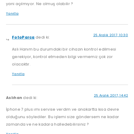
yani açılmıyor. Ne olmuş olabilir ?
Yanıtla
25 Aralık 2017, 10:30
FotoParca
dedi ki:
Aslı Hanım bu durumdaki bir cihazın kontrol edilmesi
gerekiyor, kontrol etmeden bilgi vermemiz çok zor
olacaktır.
Yanıtla
25 Aralık 2017, 14:42
Aslıhan
dedi ki:
İphone 7 plus ımı servise verdim ve anakartta kısa devre
olduğunu söylediler. Bu işlemi size göndersem ne kadar
zamanda ve ne kadara halledebilirsiniz ?