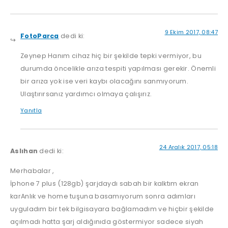
9 Ekim 2017, 08:47
FotoParca
dedi ki:
Zeynep Hanım cihaz hiç bir şekilde tepki vermiyor, bu
durumda öncelikle arıza tespiti yapılması gerekir. Önemli
bir arıza yok ise veri kaybı olacağını sanmıyorum.
Ulaştırırsanız yardımcı olmaya çalışırız.
Yanıtla
24 Aralık 2017, 05:18
Aslıhan
dedi ki:
Merhabalar ,
İphone 7 plus (128gb) şarjdaydı sabah bir kalktım ekran
karAnlık ve home tuşuna basamıyorum sonra adımları
uyguladım bir tek bilgisayara bağlamadım ve hiçbir şekilde
açılmadı hatta şarj aldığınıda göstermiyor sadece siyah