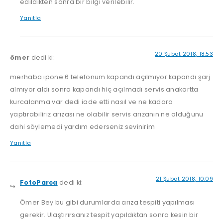
edildikten sonra bir bilgi verilebilir.
Yanıtla
20 Şubat 2018, 18:53
ömer
dedi ki:
merhaba ıpone 6 telefonum kapandı açılmıyor kapandı şarj
almıyor aldı sonra kapandı hiç açılmadı servis anakartta
kurcalanma var dedi iade etti nasıl ve ne kadara
yaptırabiliriz arızası ne olabilir servis arızanın ne olduğunu
dahi söylemedi yardım ederseniz sevinirim
Yanıtla
21 Şubat 2018, 10:09
FotoParca
dedi ki:
Ömer Bey bu gibi durumlarda arıza tespiti yapılması
gerekir. Ulaştırırsanız tespit yapıldıktan sonra kesin bir