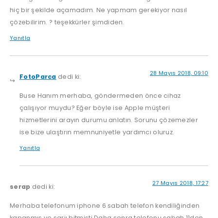
hiç bir şekilde açamadım. Ne yapmam gerekiyor nasıl
çözebilirim. ? teşekkürler şimdiden.
Yanıtla
28 Mayıs 2018, 09:10
FotoParca
dedi ki:
Buse Hanım merhaba, göndermeden önce cihaz
çalışıyor muydu? Eğer böyle ise Apple müşteri
hizmetlerini arayın durumu anlatın. Sorunu çözemezler
ise bize ulaştırın memnuniyetle yardımcı oluruz.
Yanıtla
27 Mayıs 2018, 17:27
serap
dedi ki:
Merhaba telefonum iphone 6 sabah telefon kendiliğinden
kapanmış ve şarjı bitmişti.Daha sonra telefonu sabah 11den