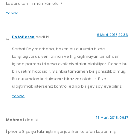
kadara tamiri mümkün olur?
Yanıtla
6 Mart 2018, 12:36
FotoParca
dedi ki:
Serhat Bey merhaba, bazen bu durumla bizde
karşılaşıyoruz, yeni alınan ve hiç açılmayan bir cihazın
içinde parmak izi veya eksik civatalar olabiliyor. Bence bu
bir üretim hatasıdır. Sizinkisi tamamen bir şansızlık olmuş.
Bu durumdan kurtulmanız biraz zor olabilir. Bize
ulaştırmak isterseniz kontrol edilip bir şey söyleyebiliriz.
Yanıtla
13 Mart 2018, 09:17
Mehmet
dedi ki:
İ phone 8 şarja takmıştım şarjda iken telefon kapanmış