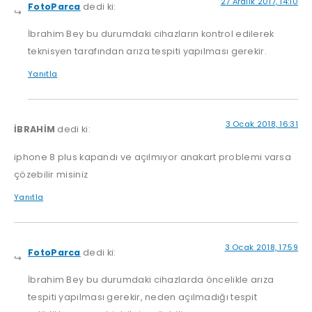
27 Aralık 2017, 14:10
FotoParca
dedi ki:
İbrahim Bey bu durumdaki cihazların kontrol edilerek
teknisyen tarafından arıza tespiti yapılması gerekir.
Yanıtla
3 Ocak 2018, 16:31
İBRAHİM
dedi ki:
iphone 8 plus kapandı ve açılmıyor anakart problemi varsa
çözebilir misiniz
Yanıtla
3 Ocak 2018, 17:59
FotoParca
dedi ki:
İbrahim Bey bu durumdaki cihazlarda öncelikle arıza
tespiti yapılması gerekir, neden açılmadığı tespit