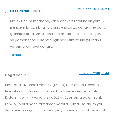
28 Nisan 2018, 09:24
FotoParca
dedi ki:
Melek Hanım merhaba, kasa anakart tarafından yamuk
ise işlem biraz sıkıntılı olabilir. Anakartta çatlak meydana
gelmiş olabilir. Ama kontrol etmeden de kesin bir şey
söylemek zordur. Kontrol için servisimize ulaştırırsanız
yardımcı olmaya çalışırız.
Yanıtla
30 Nisan 2018, 16:44
Doğa
dedi ki:
Merhaba, az önce iPhone 7 (128gb) telefonumu lavabo
tezgahından düşürdüm. Cam tarafı yere sertçe çarptı.
Dıştan hiçbir kırık veya çizik gözükmüyor. Ama ekranı renk
renk olup ardından tamamen karardı. Şimdi ise açılmıyor.
Ama telefonu çaldırınca ses geliyor veya ortadaki yuvarlak