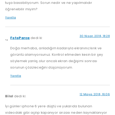
tuşa basabiliyorum. Sorun nedir ve ne yapılmalıdır
öğrenebilir miyim?
Yanıtla
30 Nisan 2018, 18:28
FotoParca
dedi ki:
Doğa merhaba, anladığım kadarıyla ekranınız kırık ve
görüntü alamıyorsunuz. Kontrol etmeden kesin bir şey
söylemek yanlış olur ancak ekran değişimi sonrası
sorunun çözüleceğini düşünüyorum.
Yanıtla
12 Mayıs 2018, 16:06
Bilal
dedi ki:
İyi günler iphone 6 yere düştü ve yukarıda bulunan
videodaki gibi açılıp kapanıyor arızası neden kaynaklanıyor