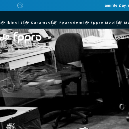
Tamirde 2 ay, 
◷
İkinci El
Kurumsal
Fpakademi
Fppro Mobil
M
CIHAZIMI TAMIR