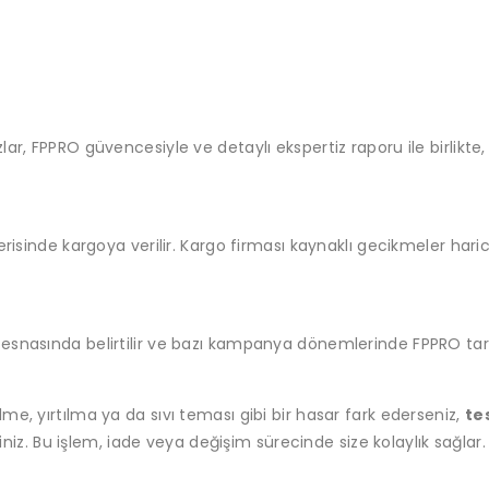
r, FPPRO güvencesiyle ve detaylı ekspertiz raporu ile birlikte, o
risinde kargoya verilir. Kargo firması kaynaklı gecikmeler haric
esnasında belirtilir ve bazı kampanya dönemlerinde FPPRO taraf
me, yırtılma ya da sıvı teması gibi bir hasar fark ederseniz,
te
iz. Bu işlem, iade veya değişim sürecinde size kolaylık sağlar.