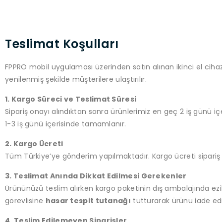
Teslimat Koşulları
FPPRO mobil uygulaması üzerinden satın alınan ikinci el cihazla
yenilenmiş şekilde müşterilere ulaştırılır.
1. Kargo Süreci ve Teslimat Süresi
Sipariş onayı alındıktan sonra ürünlerimiz en geç 2 iş günü içe
1-3 iş günü içerisinde tamamlanır.
2. Kargo Ücreti
Tüm Türkiye’ye gönderim yapılmaktadır. Kargo ücreti sipariş 
3. Teslimat Anında Dikkat Edilmesi Gerekenler
Ürününüzü teslim alırken kargo paketinin dış ambalajında ezil
görevlisine
hasar tespit tutanağı
tutturarak ürünü iade edin
4. Teslim Edilemeyen Siparişler