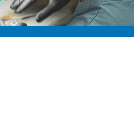
tişim Bilgileri
Hızlı Menü
Şişli (Merkez)
Anasayfa
Beşiktaş (Şube)
Hizmetler
Ankara (Şube)
İletişim
0850 308 44 00
Hakkımızda
servis@fpprotr.com
SSS
Tıkla rehberine ekle
Yorumlar