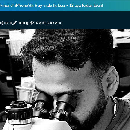
ikinci el iPhone’da 6 ay vade farksız
•
12 aya kadar taksit
ağaza
Blog
Özel Servis
 ET
KURUMSAL
İLETIŞIM