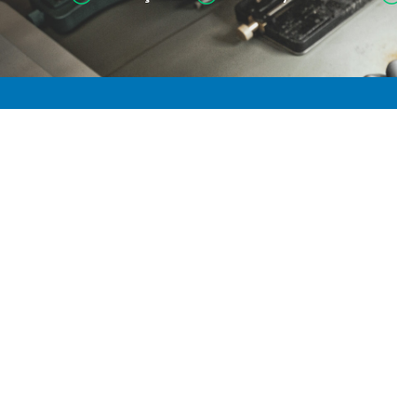
İle
Fppro, İstanbul ve Ankara’da şubeleri bulunan özel
bir teknik servis firmasıdır. iPhone®, MacBook®,
iMac®, iPad® ve Apple Watch® gibi Apple® ürünlerinin
parça onarım ve değişim hizmetlerini özel servis
olarak sunmaktadır.
iPhone®, iPad®, Watch® ve Mac® Apple® Inc.