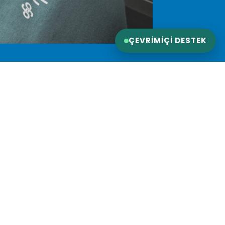
ÇEVRIMIÇI DESTEK
Destek
Cihazımı Tamir Et
Teknik Destek
Servis İşlemleri
Garanti Kapsamı
Ödeme İşlemleri
Blog
İkinci El iPhone
Teslimat Koşulları