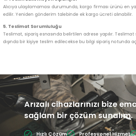
Alıcıya ulaşılamaması durumunda, kargo firması ürünü en yakı
edilir. Yeniden gönderim talebinde ek kargo ücreti alınabilir.
5. Teslimat Sorumluluğu
Teslimat, sipariş esnasında belirtilen adrese yapılır. Teslimat sı
dışında bir kişiye teslim edilecekse bu bilgi sipariş notunda açı
Arızalı cihazlarınızı bize em
sağlam bir çözüm sunalım.
Hızlı Çözüm
Profesyonel Hizmet