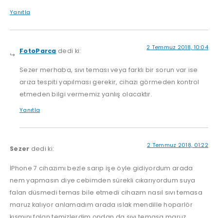
Yanıtla
2 Temmuz 2018, 10:04
FotoParca
dedi ki:
Sezer merhaba, sıvı teması veya farklı bir sorun var ise
arıza tespiti yapılması gerekir, cihazı görmeden kontrol
etmeden bilgi vermemiz yanlış olacaktır.
Yanıtla
2 Temmuz 2018, 01:22
Sezer
dedi ki:
İPhone 7 cihazımı bezle sarıp işe öyle gidiyordum arada
nem yapmasın diye cebimden sürekli cıkarıyordum suya
falan düsmedi temas bile etmedi cihazım nasıl sıvı temasa
maruz kalıyor anlamadım arada ıslak mendille hoparlör
kısmını falan temizlerdim ondan da sıvı temasa maruz