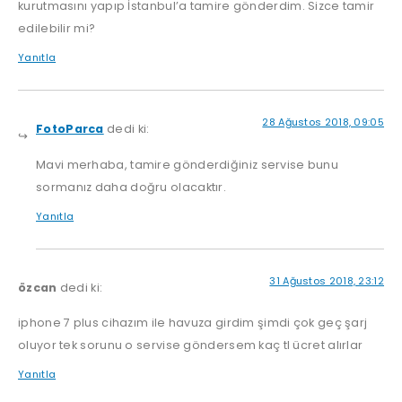
kurutmasını yapıp İstanbul’a tamire gönderdim. Sizce tamir
edilebilir mi?
Yanıtla
28 Ağustos 2018, 09:05
FotoParca
dedi ki:
Mavi merhaba, tamire gönderdiğiniz servise bunu
sormanız daha doğru olacaktır.
Yanıtla
31 Ağustos 2018, 23:12
özcan
dedi ki:
iphone 7 plus cihazım ile havuza girdim şimdi çok geç şarj
oluyor tek sorunu o servise göndersem kaç tl ücret alırlar
Yanıtla