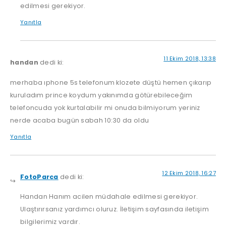
edilmesi gerekiyor.
Yanıtla
11 Ekim 2018, 13:38
handan
dedi ki:
merhaba ıphone 5s telefonum klozete düştü hemen çıkarıp
kuruladım prince koydum yakınımda götürebileceğim
telefoncuda yok kurtalabilir mi onuda bilmiyorum yeriniz
nerde acaba bugün sabah 10:30 da oldu
Yanıtla
12 Ekim 2018, 16:27
FotoParca
dedi ki:
Handan Hanım acilen müdahale edilmesi gerekiyor.
Ulaştırırsanız yardımcı oluruz. İletişim sayfasında iletişim
bilgilerimiz vardır.