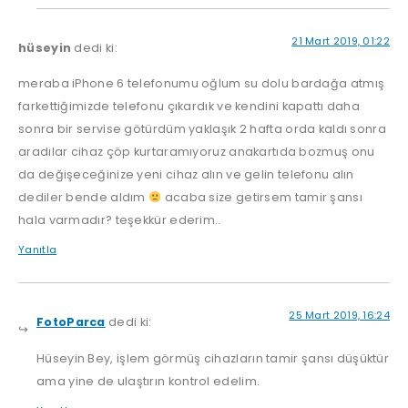
21 Mart 2019, 01:22
hüseyin
dedi ki:
meraba iPhone 6 telefonumu oğlum su dolu bardağa atmış
farkettiğimizde telefonu çıkardık ve kendini kapattı daha
sonra bir servise götürdüm yaklaşık 2 hafta orda kaldı sonra
aradılar cihaz çöp kurtaramıyoruz anakartıda bozmuş onu
da değişeceğinize yeni cihaz alın ve gelin telefonu alın
dediler bende aldım
acaba size getirsem tamir şansı
hala varmadır? teşekkür ederim..
Yanıtla
25 Mart 2019, 16:24
FotoParca
dedi ki:
Hüseyin Bey, işlem görmüş cihazların tamir şansı düşüktür
ama yine de ulaştırın kontrol edelim.