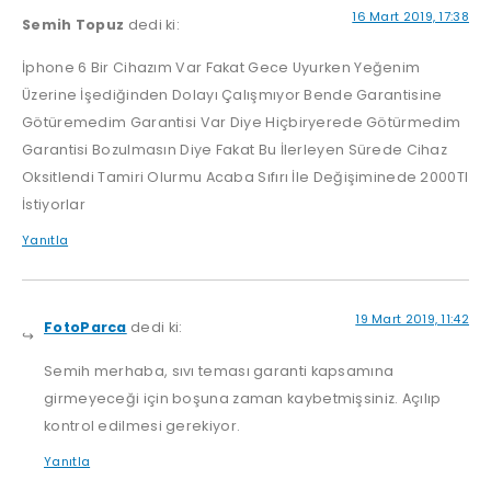
16 Mart 2019, 17:38
Semih Topuz
dedi ki:
İphone 6 Bir Cihazım Var Fakat Gece Uyurken Yeğenim
Üzerine İşediğinden Dolayı Çalışmıyor Bende Garantisine
Götüremedim Garantisi Var Diye Hiçbiryerede Götürmedim
Garantisi Bozulmasın Diye Fakat Bu İlerleyen Sürede Cihaz
Oksitlendi Tamiri Olurmu Acaba Sıfırı İle Değişiminede 2000Tl
İstiyorlar
Yanıtla
19 Mart 2019, 11:42
FotoParca
dedi ki:
Semih merhaba, sıvı teması garanti kapsamına
girmeyeceği için boşuna zaman kaybetmişsiniz. Açılıp
kontrol edilmesi gerekiyor.
Yanıtla