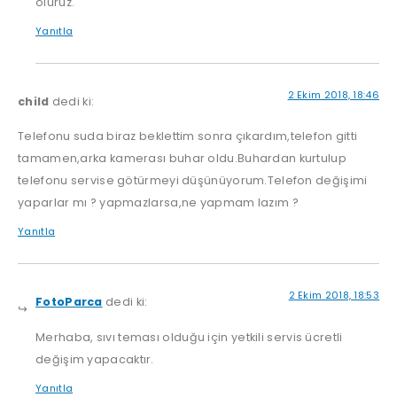
oluruz.
Yanıtla
2 Ekim 2018, 18:46
child
dedi ki:
Telefonu suda biraz beklettim sonra çıkardım,telefon gitti
tamamen,arka kamerası buhar oldu.Buhardan kurtulup
telefonu servise götürmeyi düşünüyorum.Telefon değişimi
yaparlar mı ? yapmazlarsa,ne yapmam lazım ?
Yanıtla
2 Ekim 2018, 18:53
FotoParca
dedi ki:
Merhaba, sıvı teması olduğu için yetkili servis ücretli
değişim yapacaktır.
Yanıtla