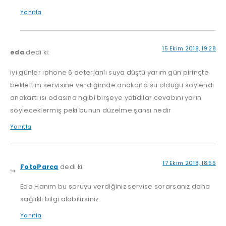
Yanıtla
15 Ekim 2018, 19:28
eda
dedi ki:
iyi günler ıphone 6 deterjanlı suya düştü yarım gün pirinçte
beklettim servisine verdiğimde anakarta su olduğu söylendi
anakartı ısı odasına ngibi birşeye yatıdılar cevabını yarın
söyleceklermiş peki bunun düzelme şansı nedir
Yanıtla
17 Ekim 2018, 18:55
FotoParca
dedi ki:
Eda Hanım bu soruyu verdiğiniz servise sorarsanız daha
sağlıklı bilgi alabilirsiniz.
Yanıtla