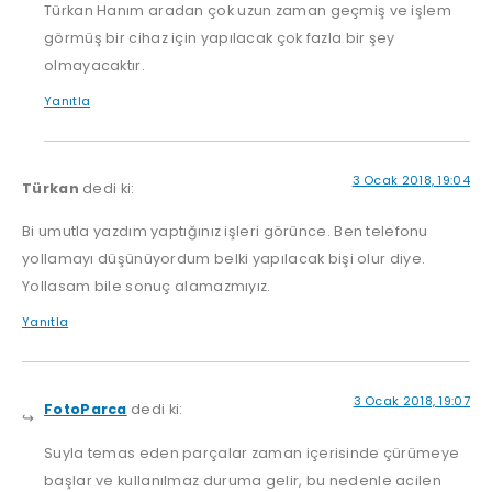
Türkan Hanım aradan çok uzun zaman geçmiş ve işlem
görmüş bir cihaz için yapılacak çok fazla bir şey
olmayacaktır.
Yanıtla
3 Ocak 2018, 19:04
Türkan
dedi ki:
Bi umutla yazdım yaptığınız işleri görünce. Ben telefonu
yollamayı düşünüyordum belki yapılacak bişi olur diye.
Yollasam bile sonuç alamazmıyız.
Yanıtla
3 Ocak 2018, 19:07
FotoParca
dedi ki:
Suyla temas eden parçalar zaman içerisinde çürümeye
başlar ve kullanılmaz duruma gelir, bu nedenle acilen