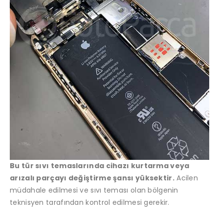
Bu tür sıvı temaslarında cihazı kurtarma veya
arızalı parçayı değiştirme şansı yüksektir.
Acilen
müdahale edilmesi ve sıvı teması olan bölgenin
teknisyen tarafından kontrol edilmesi gerekir.