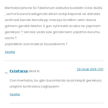
Merhaba iphone 5s Telefonum alaturka tuvaletin icine düstü
, acma tusuna bastıgımda ekran acılıp kapandı ve dahada
acılmadı bende temızleyıp masaya bıraktım sehır dısına
gıtmem gerektı telefon 3 gun öyle kaldı acaba ne yapmam
gerekıyor ? servise yada size göndersem yapılma durumu
varmı ?
yapıldıktan sonra tekrar bozulabılırmı ?
Yanıtla
26 Ocak 2019, 11:31
FotoParca
dedi ki:
Can merhaba, bu gibi durumlarda arıza tespiti gerekiyor,
ulaştırın kontrolünü sağlayalım.
Yanıtla