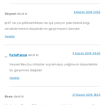
4 Kasım 2018, 21:56
Veysel
dedi ki:
Ip67 ve ya ıp68sertifikası ne işe yarıyor peki teknik bilgi
verebilirmisiniz dayanıklı mı geçirmezmi demek
Yanıtla
5 Kasım 2018, 09:40
FotoParca
dedi ki:
Veysel Bey bu cihazlar sıçramaya, yağmura dayanıklıdır.
Su geçirmez değildir.
Yanıtla
27 Kasım 2018, 18:53
Enes
dedi ki: