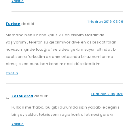
Yanıtla
1 Haziran 2019, 03:06
Furkan
dedi ki:
Merhaba ben iPhone 7plus kullanıcısıyım Mardin’de
yaşıyorum , telefon su geçirmiyor diye en az bi saat falan
havuzun içinde fotoğraf ve video çektim suyun altında , bi
saat sonra farkettim ekranın ortasında biraz nemlenme
olmuş sizce bunu ben kendim nasıl düzeltebilirim
Yanıtla
1 Haziran 2019, 15:11
FotoParca
dedi ki:
Furkan merhaba, bu gibi durumda sizin yapabileceğiniz
bir şey yoktur, teknisyenin açıp kontrol etmesi gerekir.
Yanıtla