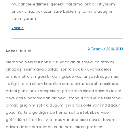
müdahale edilmesi gerekir. Yardımcı olmak istiyorum
ancak cihaz çok uzun süre beklemiş, tamir olacağını
sanmıyorum.
Yanıtla
2 Temmuz 2018, 01:18
Sezer
dedi ki:
Merhaba benim iPhone 7 suya falan dusmedi anlatayım
cihaz aşırı ısınmaya basladı sonra sıcaklık uyarısı geldi
termometro simgesi birde İngilizce yazılar yazdı soguması
ile ilgili sonra cihazı kapattım sonra cihaz birdaha acılmadı
ertesi gun cihazı tamşrcilere gösterdim kimisi bakmak lazım
dedi kimisi bataryadan dır dedi İstanbul da şile de telefoncu
olmadığı için misafir olduğum için cihaz öyle yanımda 2gün
gezdi Bartına geldiğimde hemen cihazı teknik servise
götürdüm cihazda sıvı temas var dedi kısa devre devam
ediyor dedi hala telefon cuda nedir sizce problem