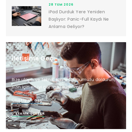
28 TEM 2026
iPad Durduk Yere Yeniden
Başlıyor: Panic-Full Kaydı Ne
Anlama Geliyor?
İletişime Geç
Bize ulaşın ve teknik servis formumuzu doldurun,
sizin için en iyi çözümü sunalım!
İLETIŞIME GEÇ
TEKNIK DESTEK