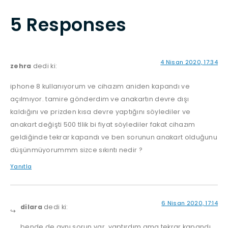
5 Responses
4 Nisan 2020, 17:34
zehra
dedi ki:
iphone 8 kullanıyorum ve cihazım aniden kapandı ve
açılmıyor. tamire gönderdim ve anakartın devre dışı
kaldığını ve prizden kısa devre yaptığını söylediler ve
anakart değişti 500 tllik bi fiyat söylediler fakat cihazım
geldiğinde tekrar kapandı ve ben sorunun anakart olduğunu
düşünmüyorummm sizce sıkıntı nedir ?
Yanıtla
6 Nisan 2020, 17:14
dilara
dedi ki:
bende de aynı sorun var. yaptırdım ama tekrar kapandı