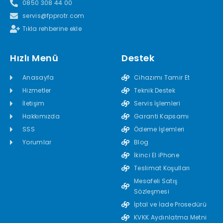
0850 308 44 00
servis@fpprotr.com
Tıkla rehberine ekle
Hızlı Menü
Destek
Anasayfa
Cihazımı Tamir Et
Hizmetler
Teknik Destek
İletişim
Servis İşlemleri
Hakkımızda
Garanti Kapsamı
SSS
Ödeme İşlemleri
Yorumlar
Blog
İkinci El iPhone
Teslimat Koşulları
Mesafeli Satış
Sözleşmesi
İptal ve İade Prosedürü
KVKK Aydınlatma Metni