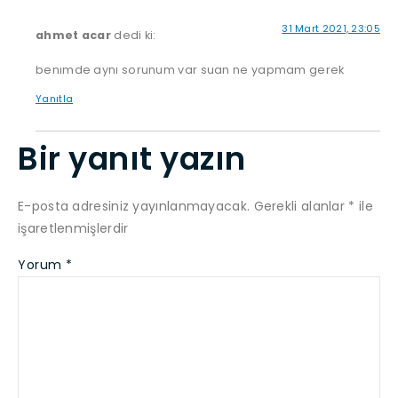
31 Mart 2021, 23:05
ahmet acar
dedi ki:
benımde aynı sorunum var suan ne yapmam gerek
Yanıtla
Bir yanıt yazın
E-posta adresiniz yayınlanmayacak.
Gerekli alanlar
*
ile
işaretlenmişlerdir
Yorum
*