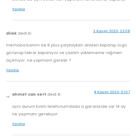
Yanıtla
2 Kasım 2020, 22:08
dilek
dedi ki:
merhaba benim de 8 plus şarjdayken aniden kapanıp logo
görünüp tekrar kapanıyor ve yazılım yüklememe rağmen
açılmıyor. ne yapmam gerekir ?
Yanıtla
8 Kasım 2020, 01:07
ahmet can sert
dedi ki:
aynı durum bnim telefonumdada a garaniside var 14 ay
ne yapmam gerekiyor
Yanıtla