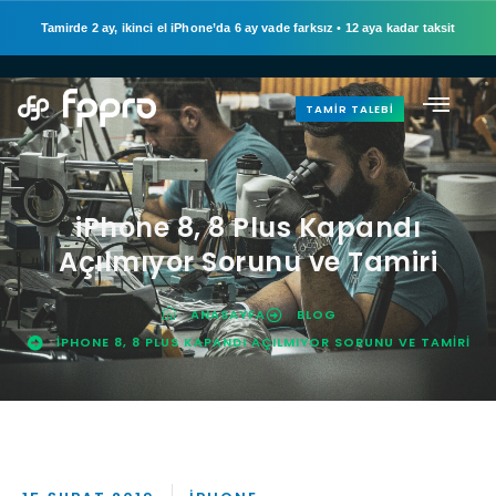
Tamirde 2 ay, ikinci el iPhone’da 6 ay vade farksız
•
12 aya kadar taksit
TAMIR TALEBI
iPhone 8, 8 Plus Kapandı
Açılmıyor Sorunu ve Tamiri
ANASAYFA
BLOG
IPHONE 8, 8 PLUS KAPANDI AÇILMIYOR SORUNU VE TAMIRI