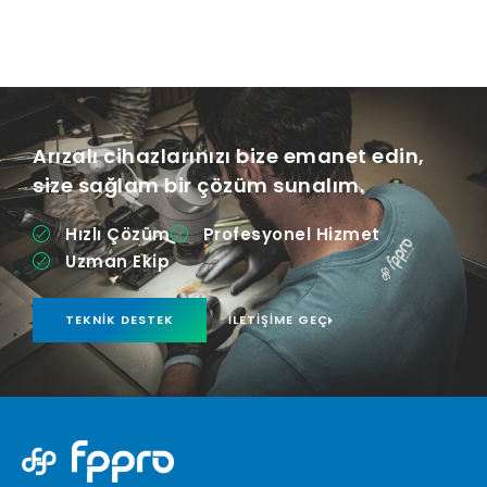
Arızalı cihazlarınızı bize emanet edin,
size sağlam bir çözüm sunalım.
Hızlı Çözüm
Profesyonel Hizmet
Uzman Ekip
TEKNIK DESTEK
İLETIŞIME GEÇ