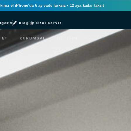
ikinci el iPhone’da 6 ay vade farksız
•
12 aya kadar taksit
ağaza
Blog
Özel Servis
 ET
KURUMSAL
İLETIŞIM