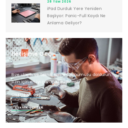
28 TEM 2026
iPad Durduk Yere Yeniden
Başlıyor: Panic-Full Kaydı Ne
Anlama Geliyor?
İletişime Geç
Bize ulaşın ve teknik servis formumuzu doldurun,
sizin için en iyi çözümü sunalım!
İLETIŞIME GEÇ
TEKNIK DESTEK