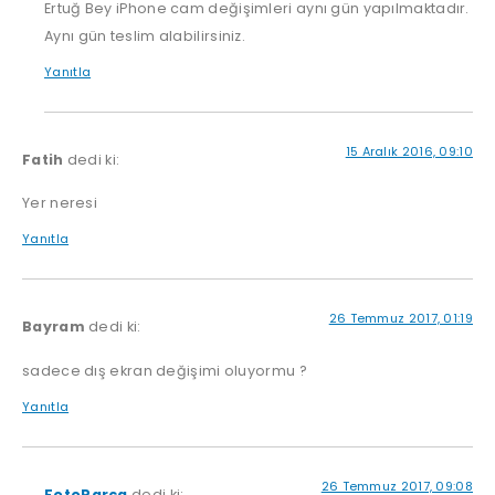
Ertuğ Bey iPhone cam değişimleri aynı gün yapılmaktadır.
Aynı gün teslim alabilirsiniz.
Yanıtla
15 Aralık 2016, 09:10
Fatih
dedi ki:
Yer neresi
Yanıtla
26 Temmuz 2017, 01:19
Bayram
dedi ki:
sadece dış ekran değişimi oluyormu ?
Yanıtla
26 Temmuz 2017, 09:08
FotoParca
dedi ki: