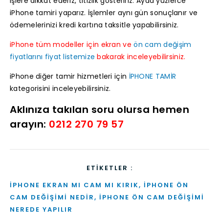
işlere dikkat ederiz, titizlik gösteririz. Ayda yüzlerce
iPhone tamiri yaparız. İşlemler aynı gün sonuçlanır ve
ödemelerinizi kredi kartına taksitle yapabilirsiniz.
iPhone tüm modeller için ekran ve
ön cam değişim
fiyatlarını fiyat listemize
bakarak inceleyebilirsiniz.
iPhone diğer tamir hizmetleri için
İPHONE TAMİR
kategorisini inceleyebilirsiniz.
Aklınıza takılan soru olursa hemen
arayın:
0212 270 79 57
ETIKETLER :
IPHONE EKRAN MI CAM MI KIRIK
,
IPHONE ÖN
CAM DEĞIŞIMI NEDIR
,
IPHONE ÖN CAM DEĞIŞIMI
NEREDE YAPILIR