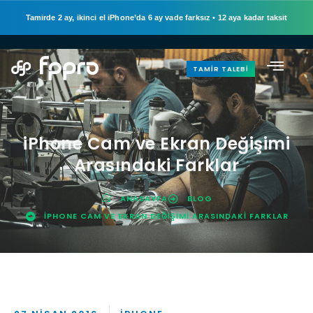
Tamirde 2 ay, ikinci el iPhone’da 6 ay vade farksız
•
12 aya kadar taksit
TAMIR TALEBI
iPhone Cam ve Ekran Değişimi
Arasındaki Farklar
ANASAYFA
BLOG
IPHONE CAM VE EKRAN DEĞIŞIMI ARASINDAKI FARKLAR