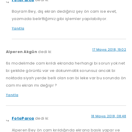
Bayram Bey, dış ekran dediğiniz şey ön cam ise evet,
yazımızda belirttiğimiz gibi işlemler yapılabiliyor.
Yanıtla
17 Mayıs 2018, 19:02
Alperen Akgün
dedi ki:
6s modelimde cam kırıldı ekranda herhangi bi sorun yok net
bi şekilde görüntü var ve dokunmatik sorunsuz ancak bi
noktada siyah yerde belli olan sarı bi leke var bu sorunda ön
cam mı ekran mı değişir ?
Yanıtla
18 Mayıs 2018, 08:48
FotoParca
dedi ki:
Alperen Bey ön cam kırıldığında ekrana baskı yapar ve