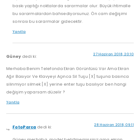
baskı yaptığı noktalarda sararmalar olur. Büyük ihtimalle
bu sararmalardan bahsediyorsunuz. Ön cam değişimi
sonrası bu sararmalar gidecektir.
Yanıtla
27 Haziran 2018, 20:10
Güney
dedi ki:
Merhaba Benim Telefonda Ekran Görüntüsü Var Ama Ekran
Ağır Basıyor Ve Klavyeyi Açınca Sil Tuşu [X] tuşuna basınca
silinmiyor silmek [X] yerine enter tuşu basılıyor ben hangi
değişim yaparsam düzelir ?
Yanıtla
28 Haziran 2018, 09:11
FotoParca
dedi ki:
Güney merhaba, model belirtmemişsiniz ama ekran