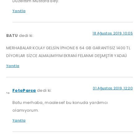
Düzelttim Mustafa Bey.
Yanıtla
18 Ağustos 2019, 10:05
BATU
dedi ki:
MERHABALAR KOLAY GELSİN İPHONE 6 64 GB GARANTİSİZ 1400 TL
DİYORLAR SİZCE ALMALIMIYIM EKRANİ FELANMI DEŞMŞTİR YADAÜ
Yanıtla
31 Ağustos 2019, 12:20
FotoParca
dedi ki:
Batu merhaba, maalesef bu konuda yardımcı
olamıyorum.
Yanıtla