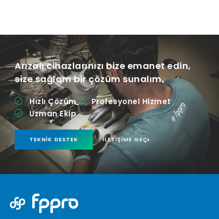
Arızalı cihazlarınızı bize emanet edin,
size sağlam bir çözüm sunalım.
Hızlı Çözüm
Profesyonel Hizmet
Uzman Ekip
TEKNIK DESTEK
İLETIŞIME GEÇ