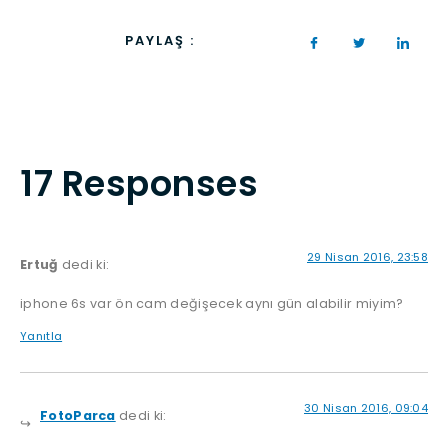
PAYLAŞ :
17 Responses
29 Nisan 2016, 23:58
Ertuğ
dedi ki:
iphone 6s var ön cam değişecek aynı gün alabilir miyim?
Yanıtla
30 Nisan 2016, 09:04
FotoParca
dedi ki: