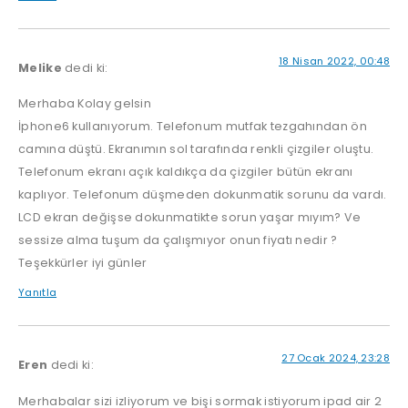
18 Nisan 2022, 00:48
Melike
dedi ki:
Merhaba Kolay gelsin
İphone6 kullanıyorum. Telefonum mutfak tezgahından ön
camına düştü. Ekranımın sol tarafında renkli çizgiler oluştu.
Telefonum ekranı açık kaldıkça da çizgiler bütün ekranı
kaplıyor. Telefonum düşmeden dokunmatik sorunu da vardı.
LCD ekran değişse dokunmatikte sorun yaşar mıyım? Ve
sessize alma tuşum da çalışmıyor onun fiyatı nedir ?
Teşekkürler iyi günler
Yanıtla
27 Ocak 2024, 23:28
Eren
dedi ki:
Merhabalar sizi izliyorum ve bişi sormak istiyorum ipad air 2