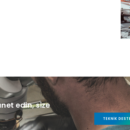
anet edin, size
TEKNIK DEST