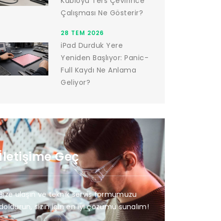
Kabloyu Ters Çevirince
Çalışması Ne Gösterir?
28 TEM 2026
iPad Durduk Yere
Yeniden Başlıyor: Panic-
Full Kaydı Ne Anlama
Geliyor?
İletişime Geç
Bize ulaşın ve teknik servis formumuzu
doldurun, sizin için en iyi çözümü sunalım!