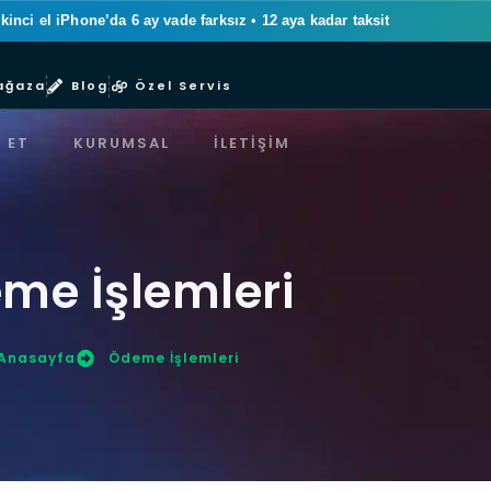
ikinci el iPhone’da 6 ay vade farksız
•
12 aya kadar taksit
ağaza
Blog
Özel Servis
 ET
KURUMSAL
İLETIŞIM
me İşlemleri
Anasayfa
Ödeme İşlemleri