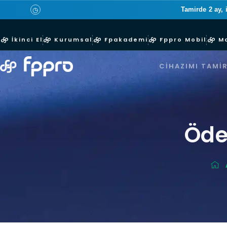
Tamirde 2 ay, 
◷
İkinci El
Kurumsal
Fpakademi
Fppro Mobil
M
CIHAZIMI TAMIR
Öde