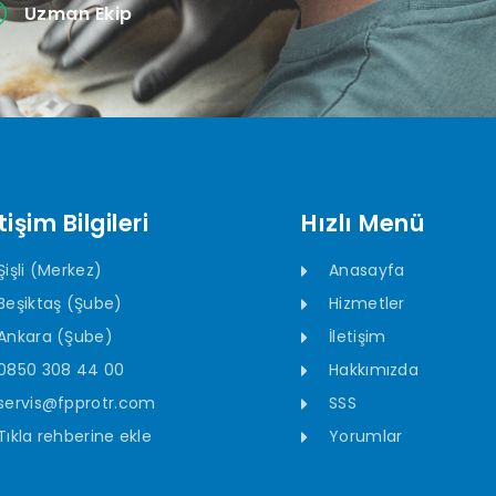
Uzman Ekip
tişim Bilgileri
Hızlı Menü
Şişli (Merkez)
Anasayfa
Beşiktaş (Şube)
Hizmetler
Ankara (Şube)
İletişim
0850 308 44 00
Hakkımızda
servis@fpprotr.com
SSS
Tıkla rehberine ekle
Yorumlar