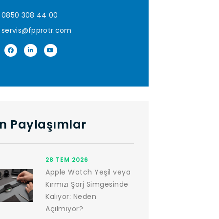
0850 308 44 00
servis@fpprotr.com
n Paylaşımlar
28 TEM 2026
Apple Watch Yeşil veya
Kırmızı Şarj Simgesinde
Kalıyor: Neden
Açılmıyor?