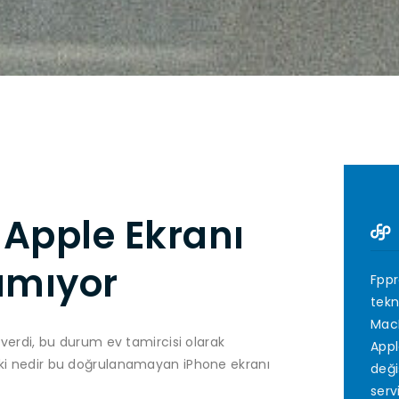
 Apple Ekranı
amıyor
Fppr
tekn
MacB
t verdi, bu durum ev tamircisi olarak
Appl
Peki nedir bu doğrulanamayan iPhone ekranı
deği
serv