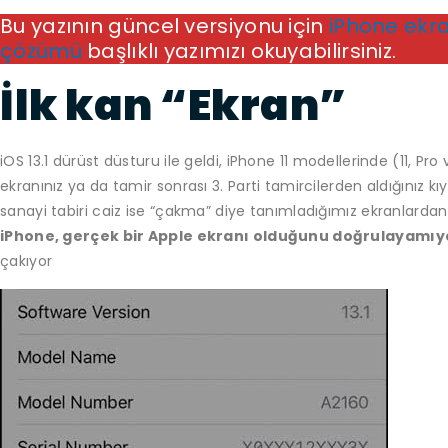
Bu yazının güncel versiyonu için
iPhone ekra
çözümü
başlıklı yazımızı okuyabilirsiniz.
İlk kan “Ekran”
iOS 13.1 dürüst düsturu ile geldi, iPhone 11 modellerinde (11, 
ekranınız ya da tamir sonrası 3. Parti tamircilerden aldığınız k
sanayi tabiri caiz ise “çakma” diye tanımladığımız ekranlarda
iPhone, gerçek bir Apple ekranı olduğunu doğrulayamıyo
çakıyor