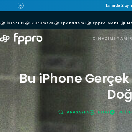
Tamirde 2 ay, 
◷
İkinci El
Kurumsal
Fpakademi
Fppro Mobil
M
CIHAZIMI TAMIR
Bu iPhone Gerçek
Doğ
ANASAYFA
BLOG
BU IP