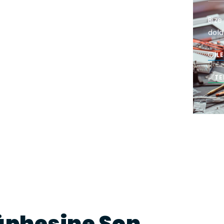
Bize
dold
İL
TE
üphesine Son