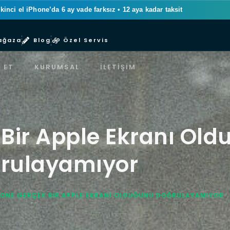
ikinci el iPhone’da 6 ay vade farksız
•
12 aya kadar taksit
ağaza
Blog
Özel Servis
 ET
KURUMSAL
İLETIŞIM
 Bir Apple Ekranı Ol
rulayamıyor
HONE GERÇEK BIR APPLE EKRANI OLDUĞUNU DOĞRULAYAMIYOR