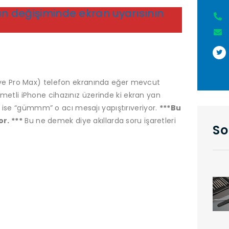
n değişiminde ekran uyarısının
Pro ve Pro Max) telefon ekranında eğer mevcut
ıymetli iPhone cihazınız üzerinde ki ekran yan
n ise “gümmm” o acı mesajı yapıştırıveriyor.
***Bu
r. ***
Bu ne demek diye akıllarda soru işaretleri
So