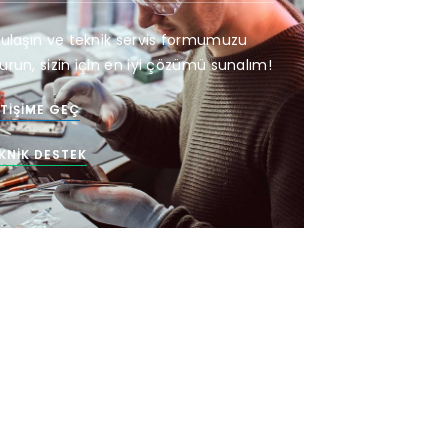
 ulaşın ve teknik servis formumuzu
urun, sizin için en iyi çözümü sunalım!
ETIŞIME GEÇ
KNIK DESTEK