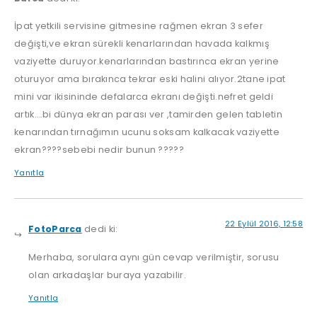
İpat yetkili servisine gitmesine rağmen ekran 3 sefer
değişti,ve ekran sürekli kenarlarından havada kalkmış
vaziyette duruyor.kenarlarından bastırınca ekran yerine
oturuyor ama bırakınca tekrar eski halini alıyor.2tane ipat
mini var ikisininde defalarca ekranı değişti.nefret geldi
artık….bi dünya ekran parası ver ,tamirden gelen tabletin
kenarından tırnağımın ucunu soksam kalkacak vaziyette
ekran????sebebi nedir bunun ?????
Yanıtla
22 Eylül 2016, 12:58
FotoParca
dedi ki:
Merhaba, sorulara aynı gün cevap verilmiştir, sorusu
olan arkadaşlar buraya yazabilir.
Yanıtla