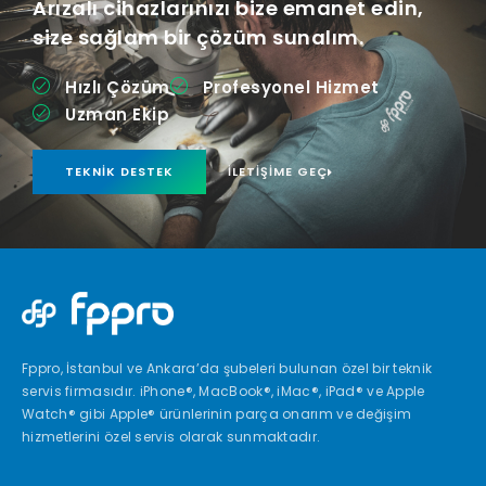
Arızalı cihazlarınızı bize emanet edin,
size sağlam bir çözüm sunalım.
Hızlı Çözüm
Profesyonel Hizmet
Uzman Ekip
TEKNIK DESTEK
İLETIŞIME GEÇ
Fppro, İstanbul ve Ankara’da şubeleri bulunan özel bir teknik
servis firmasıdır. iPhone®, MacBook®, iMac®, iPad® ve Apple
Watch® gibi Apple® ürünlerinin parça onarım ve değişim
hizmetlerini özel servis olarak sunmaktadır.