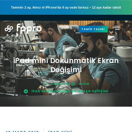
Tamirde 2 ay, ikinci el iPhone’da 6 ay vade farksız
•
12 aya kadar taksit
TAMIR TALEBI
iPad mini Dokunmatik Ekran
Değişimi
ANASAYFA
BLOG
IPAD MINI DOKUNMATIK EKRAN DEĞIŞIMI