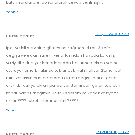
Bütün sorulara e-posta olarak cevap verilmiştir.
Yanıtla
12 Eylül 2016, 03:20
Burcu
dedi ki:
İpat yetkili servisine gitmesine rağmen ekran 3 sefer
değişti,ve ekran sürekli kenarlarından havada kalkmış
vaziyette duruyor.kenarlarından bastırınca ekran yerine
oturuyor ama bırakınca tekrar eski halini alıyor.2tane ipat
mini var ikisininde defalarca ekranı değişti.nefret geldi
artık….bi dünya ekran parası ver ,tamirden gelen tabletin
kenarından tırnağımın ucunu soksam kalkacak vaziyette
ekran????sebebi nedir bunun ?????
Yanıtla
12 Eylül 2016, 03:22
Burcu
dedi ki: