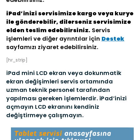
iPad’inizi servisimize kargo veya kurye
ile gönderebilir, dilerseniz servisimize
elden teslim edebilirsiniz.
Servis
işlemleri ve diğer ayrıntılar için
Destek
sayfamızı ziyaret edebilirsiniz.
[hr_strip]
iPad mini LCD ekran veya dokunmatik
ekran değişimleri servis ortamında
uzman teknik personel tarafından
yapılması gereken işlemlerdir. iPad’inizi
açmayın LCD ekranını kendiniz
değiştirmeye çalışmayın.