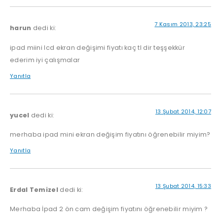
7 Kasım 2013, 23:25
harun
dedi ki:
ipad miini lcd ekran değişimi fiyatı kaç tl dir teşşekkür
ederim iyi çalışmalar
Yanıtla
13 Şubat 2014, 12:07
yucel
dedi ki:
merhaba ipad mini ekran değişim fiyatını öğrenebilir miyim?
Yanıtla
13 Şubat 2014, 15:33
Erdal Temizel
dedi ki:
Merhaba İpad 2 ön cam değişim fiyatını öğrenebilir miyim ?