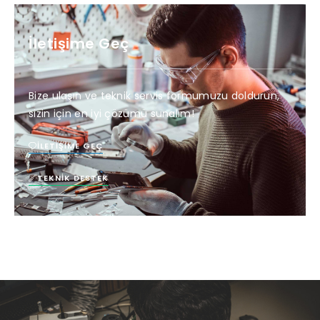
İletişime Geç
Bize ulaşın ve teknik servis formumuzu doldurun,
sizin için en iyi çözümü sunalım!
İLETIŞIME GEÇ
TEKNIK DESTEK