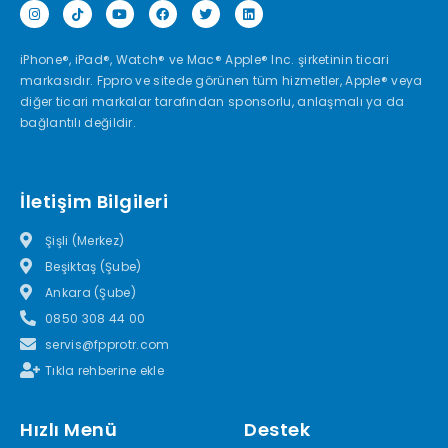
iPhone®, iPad®, Watch® ve Mac® Apple® Inc. şirketinin ticari
markasıdır. Fppro ve sitede görünen tüm hizmetler, Apple® veya
diğer ticari markalar tarafından sponsorlu, anlaşmalı ya da
bağlantılı değildir.
İletişim Bilgileri
Şişli (Merkez)
Beşiktaş (Şube)
Ankara (Şube)
0850 308 44 00
servis@fpprotr.com
Tıkla rehberine ekle
Hızlı Menü
Destek