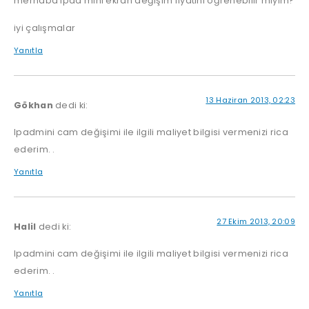
merhaba ipad mini ekran değişim fiyatını öğrenebilir miyim?
iyi çalışmalar
Yanıtla
13 Haziran 2013, 02:23
Gökhan
dedi ki:
Ipadmini cam değişimi ile ilgili maliyet bilgisi vermenizi rica
ederim. .
Yanıtla
27 Ekim 2013, 20:09
Halil
dedi ki:
Ipadmini cam değişimi ile ilgili maliyet bilgisi vermenizi rica
ederim. .
Yanıtla