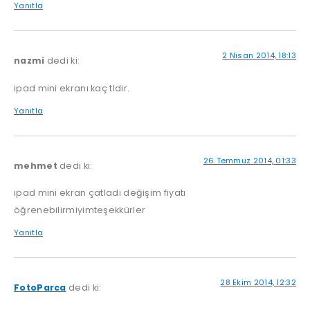
Yanıtla
2 Nisan 2014, 18:13
nazmi
dedi ki:
ipad mini ekranı kaç tldir.
Yanıtla
26 Temmuz 2014, 01:33
mehmet
dedi ki:
ıpad mini ekran çatladı değişim fiyatı
öğrenebilirmiyimteşekkürler
Yanıtla
28 Ekim 2014, 12:32
FotoParca
dedi ki: