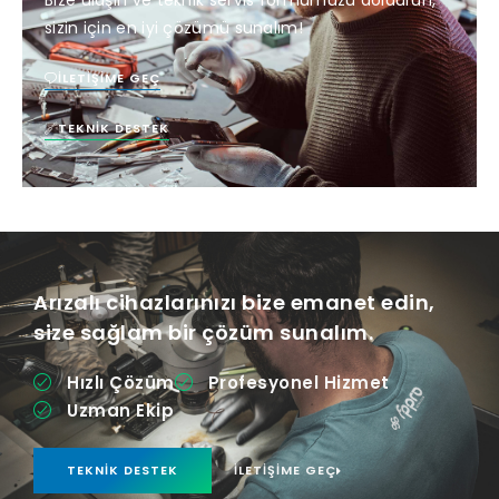
sizin için en iyi çözümü sunalım!
İLETIŞIME GEÇ
TEKNIK DESTEK
Arızalı cihazlarınızı bize emanet edin,
size sağlam bir çözüm sunalım.
Hızlı Çözüm
Profesyonel Hizmet
Uzman Ekip
TEKNIK DESTEK
İLETIŞIME GEÇ