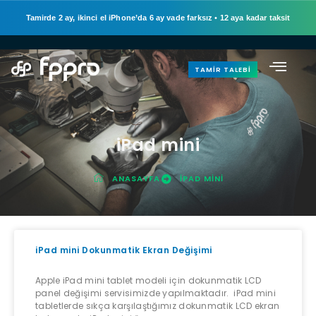
Tamirde 2 ay, ikinci el iPhone’da 6 ay vade farksız
•
12 aya kadar taksit
TAMIR TALEBI
iPad mini
ANASAYFA
IPAD MINI
iPad mini Dokunmatik Ekran Değişimi
Apple iPad mini tablet modeli için dokunmatik LCD
panel değişimi servisimizde yapılmaktadır. iPad mini
tabletlerde sıkça karşılaştığımız dokunmatik LCD ekran