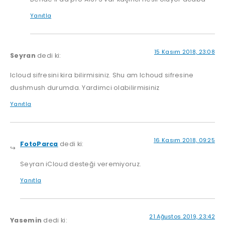
Yanıtla
15 Kasım 2018, 23:08
Seyran
dedi ki:
Icloud sifresini kira bilirmisiniz. Shu am Ichoud sifresine
dushmush durumda. Yardimci olabilirmisiniz
Yanıtla
16 Kasım 2018, 09:25
FotoParca
dedi ki:
Seyran iCloud desteği veremiyoruz.
Yanıtla
21 Ağustos 2019, 23:42
Yasemin
dedi ki: