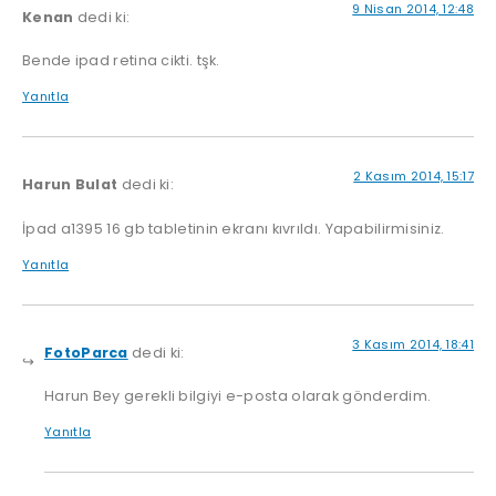
9 Nisan 2014, 12:48
Kenan
dedi ki:
Bende ipad retina cikti. tşk.
Yanıtla
2 Kasım 2014, 15:17
Harun Bulat
dedi ki:
İpad a1395 16 gb tabletinin ekranı kıvrıldı. Yapabilirmisiniz.
Yanıtla
3 Kasım 2014, 18:41
FotoParca
dedi ki:
Harun Bey gerekli bilgiyi e-posta olarak gönderdim.
Yanıtla