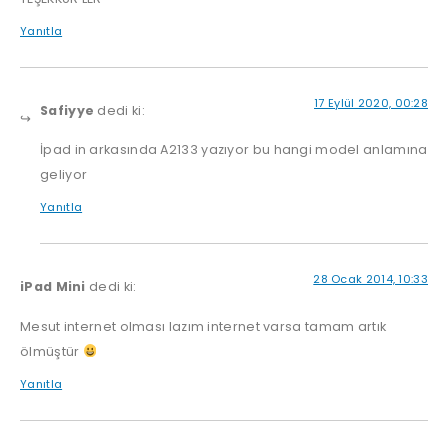
Yanıtla
17 Eylül 2020, 00:28
Safiyye
dedi ki:
İpad in arkasında A2133 yazıyor bu hangi model anlamına
geliyor
Yanıtla
28 Ocak 2014, 10:33
iPad Mini
dedi ki:
Mesut internet olması lazım internet varsa tamam artık
ölmüştür
Yanıtla