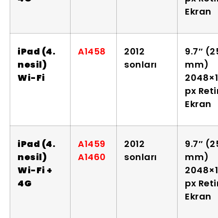
Ekran
iPad (4.
A1458
2012
9.7″ (
nesil)
sonları
mm)
Wi-Fi
2048×
px Ret
Ekran
iPad (4.
A1459
2012
9.7″ (
nesil)
A1460
sonları
mm)
Wi-Fi +
2048×
4G
px Ret
Ekran