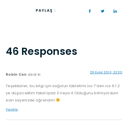
PAYLAŞ :
46 Responses
29 Eylül 2013, 22:30
Robin Cen
dedi ki:
Teşekkürler, bu bilgi için sağolun tabletimi ios 7’den ios 6.1.2
ye düşürcektim fakat Ipad 3 Veya 4 Olduğunu bilmiyordum
sizin sayenizde öğrendim
Yanıtla