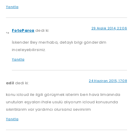
Yanıtla
29 Aralık 2014, 22:06
FotoParca
dedi ki:
İskender Bey merhaba, detaylı bilgi gönderdim
inceleyebilirsiniz.
Yanıtla
24 Haziran 2015, 17:08
adil
dedi ki:
konu icloud ile ilgili görüşmek isterim ben hava limanında
unutulan eşyaları ihale usulü alıyorum icloud konusunda
sıkıntılarım var yardımcı olursanız sevinirim
Yanıtla