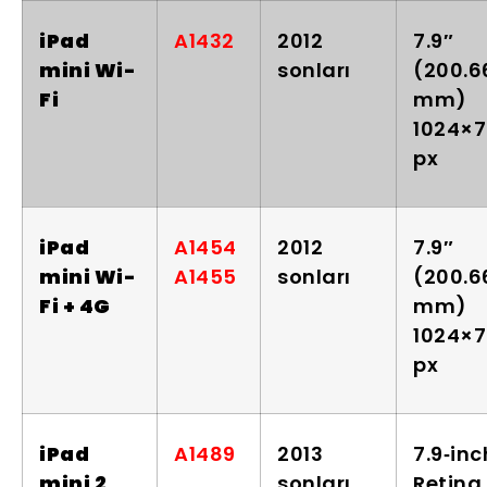
iPad
A1432
2012
7.9″
mini Wi-
sonları
(200.6
Fi
mm)
1024×
px
iPad
A1454
2012
7.9″
mini Wi-
A1455
sonları
(200.6
Fi + 4G
mm)
1024×
px
iPad
A1489
2013
7.9‑inc
mini 2
sonları
Retina