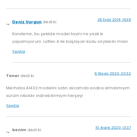
28 Eylül 2019, 14:39
Deniz Vurgun
dedi ki:
Kandemir, bu şekilde model tayini ne yazık ki
yapamıyorum. Lütfen A ile başlayan kodu söylebilir misin
Yanıtla
6 Nisan 2020, 20:32
Taner
dedi ki:
Merhaba A1432 modelini satın alıcamda acaba almalımıyım
sürüm nAsıldır indirebilirmiym herşeyi
Yanıtla
10 Aralık 2020, 13:37
benim
dedi ki: