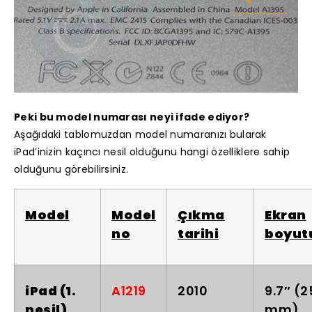
Peki bu model numarası neyi ifade ediyor?
Aşağıdaki tablomuzdan model numaranızı bularak
iPad’inizin kaçıncı nesil olduğunu hangi özelliklere sahip
olduğunu görebilirsiniz.
Model
Model
Çıkma
Ekran
no
tarihi
boyut
iPad (1.
A1219
2010
9.7″ (
nesil)
mm)