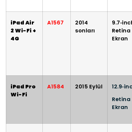
iPad Air
A1567
2014
9.7‑inc
2 Wi-Fi +
sonları
Retina
4G
Ekran
iPad Pro
A1584
2015 Eylül
12.9‑in
Wi-Fi
Retina
Ekran