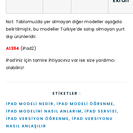
Ekran
Not: Tablomuzda yer almayan diğer modeller aşağıda
belirtilmiştir, bu modeller Türkiye’de satışı olmayan yurt
dışı ürünleridir.
A1394
(iPad2)
iPad’iniz için tamire ihtiyacınız var ise size yardımcı
olabiliriz!
ETIKETLER :
IPAD MODELI NEDIR
,
IPAD MODELI ÖĞRENME
,
IPAD MODELINI NASIL ANLARIM
,
IPAD SERVISI
,
IPAD VERSIYON ÖĞRENME
,
IPAD VERSIYONU
NASIL ANLAŞILIR