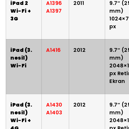
iPad 2
A1396
2011
9.7″ (
Wi-Fi +
A1397
mm)
3G
1024×
px
iPad (3.
A1416
2012
9.7″ (
nesil)
mm)
Wi-Fi
2048×
px Ret
Ekran
iPad (3.
A1430
2012
9.7″ (
nesil)
A1403
mm)
Wi-Fi +
2048×
4G
px Ret