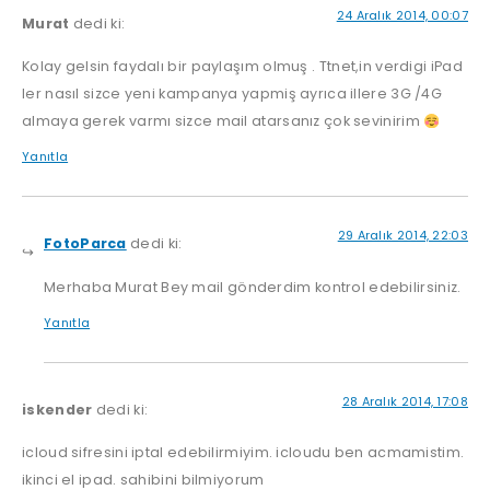
24 Aralık 2014, 00:07
Murat
dedi ki:
Kolay gelsin faydalı bir paylaşım olmuş . Ttnet,in verdigi iPad
ler nasıl sizce yeni kampanya yapmiş ayrıca illere 3G /4G
almaya gerek varmı sizce mail atarsanız çok sevinirim
Yanıtla
29 Aralık 2014, 22:03
FotoParca
dedi ki:
Merhaba Murat Bey mail gönderdim kontrol edebilirsiniz.
Yanıtla
28 Aralık 2014, 17:08
iskender
dedi ki:
icloud sifresini iptal edebilirmiyim. icloudu ben acmamistim.
ikinci el ipad. sahibini bilmiyorum