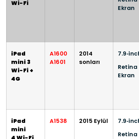
Wi-Fi
Ekran
iPad
A1600
2014
7.9‑inc
mini 3
A1601
sonları
Retina
Wi-Fi +
Ekran
4G
iPad
A1538
2015 Eylül
7.9‑inc
mini
Retina
4 Wi-Fi