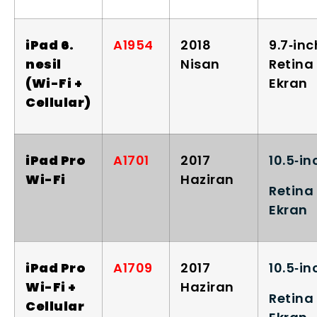
iPad 6.
A1954
2018
9.7‑inc
nesil
Nisan
Retina
(Wi-Fi +
Ekran
Cellular)
iPad Pro
A1701
2017
10.5‑in
Wi-Fi
Haziran
Retina
Ekran
iPad Pro
A1709
2017
10.5‑in
Wi-Fi +
Haziran
Retina
Cellular