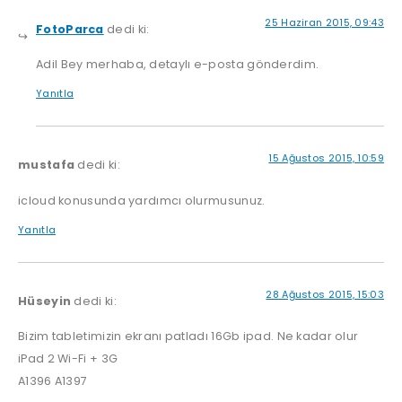
25 Haziran 2015, 09:43
FotoParca
dedi ki:
Adil Bey merhaba, detaylı e-posta gönderdim.
Yanıtla
15 Ağustos 2015, 10:59
mustafa
dedi ki:
icloud konusunda yardımcı olurmusunuz.
Yanıtla
28 Ağustos 2015, 15:03
Hüseyin
dedi ki:
Bizim tabletimizin ekranı patladı 16Gb ipad. Ne kadar olur
iPad 2 Wi-Fi + 3G
A1396 A1397