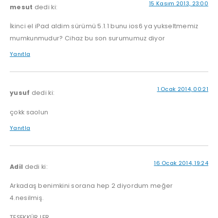
15 Kasım 2013, 23:00
mesut
dedi ki:
İkinci el iPad aldim sürümü 5.1.1 bunu ios6 ya yukseltmemiz
mumkunmudur? Cihaz bu son surumumuz diyor
Yanıtla
1 Ocak 2014, 00:21
yusuf
dedi ki:
çokk saolun
Yanıtla
16 Ocak 2014, 19:24
Adil
dedi ki:
Arkadaş benimkini sorana hep 2 diyordum meğer
4.nesilmiş.
TEŞEKKÜR LER