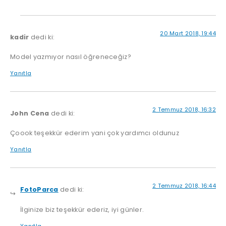
20 Mart 2018, 19:44
kadir
dedi ki:
Model yazmıyor nasıl öğreneceğiz?
Yanıtla
2 Temmuz 2018, 16:32
John Cena
dedi ki:
Çoook teşekkür ederim yani çok yardımcı oldunuz
Yanıtla
2 Temmuz 2018, 16:44
FotoParca
dedi ki:
İlginize biz teşekkür ederiz, iyi günler.
Yanıtla