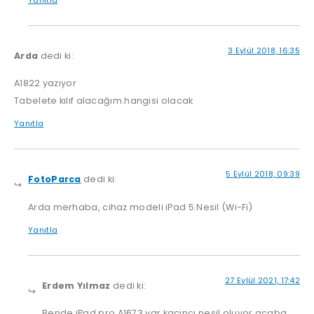
3 Eylül 2018, 16:35
Arda
dedi ki:
A1822 yazıyor
Tabelete kılıf alacağım.hangisi olacak
Yanıtla
5 Eylül 2018, 09:39
FotoParca
dedi ki:
Arda merhaba, cihaz modeli iPad 5.Nesil (Wi-Fi)
Yanıtla
27 Eylül 2021, 17:42
Erdem Yılmaz
dedi ki:
Bende iPad pro A1673 var kaçıncı nesil oluyor acaba