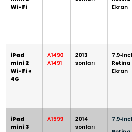
Wi-Fi
Ekran
iPad
A1490
2013
7.9‑inc
mini 2
A1491
sonları
Retina
Wi-Fi +
Ekran
4G
iPad
A1599
2014
7.9‑inc
mini 3
sonları
Retina