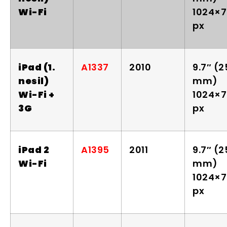
Wi-Fi
1024×
px
iPad (1.
A1337
2010
9.7″ (
nesil)
mm)
Wi-Fi +
1024×
3G
px
iPad 2
A1395
2011
9.7″ (
Wi-Fi
mm)
1024×
px