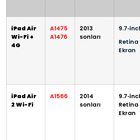
iPad Air
A1475
2013
9.7‑inc
Wi-Fi +
A1476
sonları
Retina
4G
Ekran
iPad Air
A1566
2014
9.7‑inc
2 Wi-Fi
sonları
Retina
Ekran