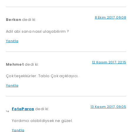
8 Ekim 2017, 09:08
Berkan
dedi ki:
Adil abi sana nasıl ulaşabilirim ?
Yanıtla
12 Kasım 2017, 22:15
Mehmet
dedi ki:
Çok teşekkürler. Tablo Çok açıklayıcı.
Yanıtla
13 Kasım 2017, 09:05
FotoParca
dedi ki:
Yardımcı olabildiysek ne güzel.
Yanıtla