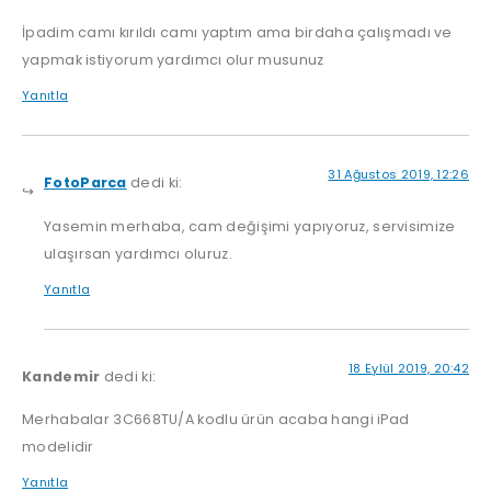
İpadim camı kırıldı camı yaptım ama birdaha çalışmadı ve
yapmak istiyorum yardımcı olur musunuz
Yanıtla
31 Ağustos 2019, 12:26
FotoParca
dedi ki:
Yasemin merhaba, cam değişimi yapıyoruz, servisimize
ulaşırsan yardımcı oluruz.
Yanıtla
18 Eylül 2019, 20:42
Kandemir
dedi ki:
Merhabalar 3C668TU/A kodlu ürün acaba hangi iPad
modelidir
Yanıtla