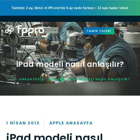
Tamirde 2 ay, ikinci el iPhone’da 6 ay vade farksız
•
12 aya kadar taksit
TAMIR TALEBI
iPad modeli nasıl anlaşılır?
ANASAYFA
BLOG
IPAD MODELI NASIL ANLAŞILIR?
1 NISAN 2013
APPLE ANASAYFA
iPad modeli nasıl