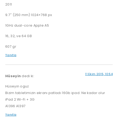
2011
9.7″ (250 mm) 1024×768 px
1GHz dual-core Apple A5
16, 32, ve 64 GB
607 gr
Yanıtla
11 Ekim 2015, 10:54
Hüseyin
dedi ki:
Hüseyin oguz
Bizim tabletimizin ekranı patladı 16Gb ipad. Ne kadar olur
iPad 2 Wi-Fi + 3G
A1396 A1397
Yanıtla