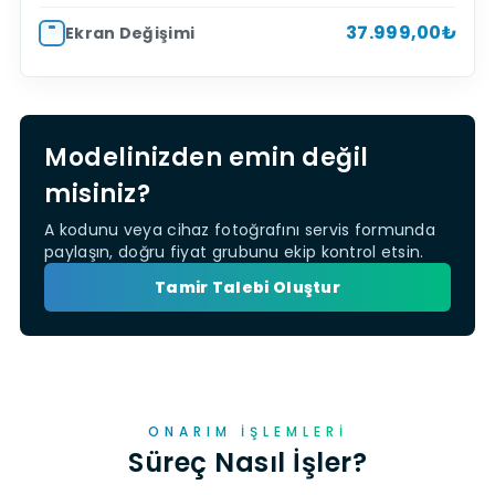
37.999,00₺
Ekran Değişimi
Modelinizden emin değil
misiniz?
A kodunu veya cihaz fotoğrafını servis formunda
paylaşın, doğru fiyat grubunu ekip kontrol etsin.
Tamir Talebi Oluştur
ONARIM İŞLEMLERI
Süreç Nasıl İşler?