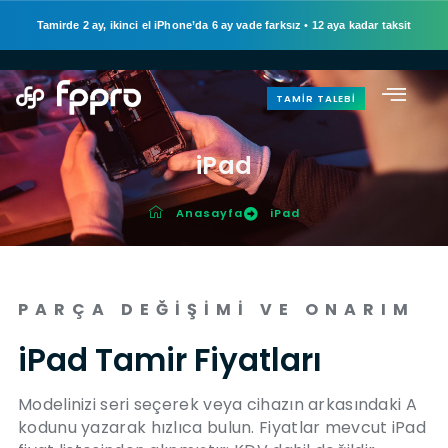
Tamirde 2 ay, ikinci el iPhone’da 6 ay vade farksız
•
12 aya kadar taksit
TAMIR TALEBI
iPad
Anasayfa
iPad
PARÇA DEĞIŞIMI VE ONARIM
iPad Tamir Fiyatları
Modelinizi seri seçerek veya cihazın arkasındaki A
kodunu yazarak hızlıca bulun. Fiyatlar mevcut iPad