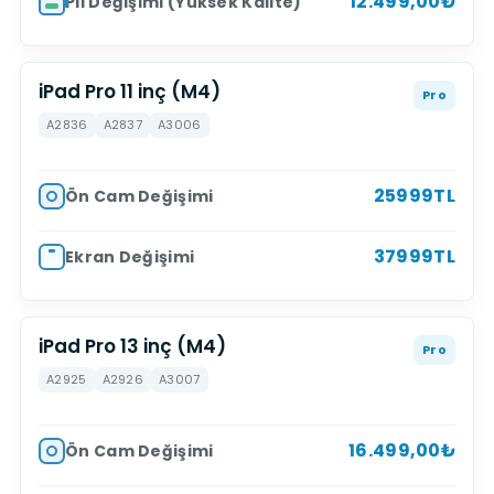
12.499,00₺
Pil Değişimi (Yüksek Kalite)
iPad Pro 11 inç (M4)
Pro
A2836
A2837
A3006
25999TL
Ön Cam Değişimi
37999TL
Ekran Değişimi
iPad Pro 13 inç (M4)
Pro
A2925
A2926
A3007
16.499,00₺
Ön Cam Değişimi