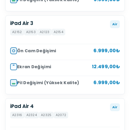
iPad Air 3
Air
A2152
A2153
A2123
A2154
6.999,00₺
Ön Cam Değişimi
12.499,00₺
Ekran Değişimi
6.999,00₺
Pil Değişimi (Yüksek Kalite)
iPad Air 4
Air
A2316
A2324
A2325
A2072