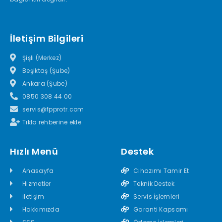
İletişim Bilgileri
Şişli (Merkez)
Beşiktaş (Şube)
Ankara (Şube)
0850 308 44 00
servis@fpprotr.com
Tıkla rehberine ekle
Hızlı Menü
Destek
Anasayfa
Cihazımı Tamir Et
Hizmetler
Teknik Destek
İletişim
Servis İşlemleri
Hakkımızda
Garanti Kapsamı