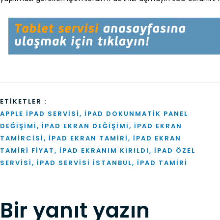
ETIKETLER :
APPLE IPAD SERVISI
,
IPAD DOKUNMATIK PANEL
DEĞIŞIMI
,
IPAD EKRAN DEĞIŞIMI
,
IPAD EKRAN
TAMIRCISI
,
IPAD EKRAN TAMIRI
,
IPAD EKRAN
TAMIRI FIYAT
,
IPAD EKRANIM KIRILDI
,
IPAD ÖZEL
SERVISI
,
IPAD SERVISI İSTANBUL
,
IPAD TAMIRI
Bir yanıt yazın