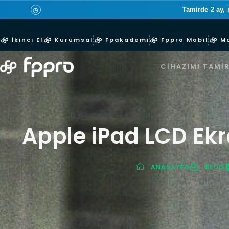
Tamirde 2 ay, 
◷
İkinci El
Kurumsal
Fpakademi
Fppro Mobil
M
CIHAZIMI TAMIR
Apple iPad LCD Ek
ANASAYFA
BLOG