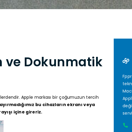
n ve Dokunmatik
Fppr
tekn
MacB
llerdendir. Apple markası bir çoğumuzun tercih
Appl
ayırmadığımız bu cihazların ekranı veya
deği
yışı içine gireriz.
serv