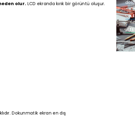
dold
neden olur.
LCD ekranda kırık bir görüntü oluşur.
İL
TE
klıdır. Dokunmatik ekran en dış