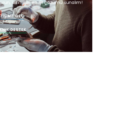
urun, sizin için en iyi çözümü sunalım!
ETIŞIME GEÇ
KNIK DESTEK