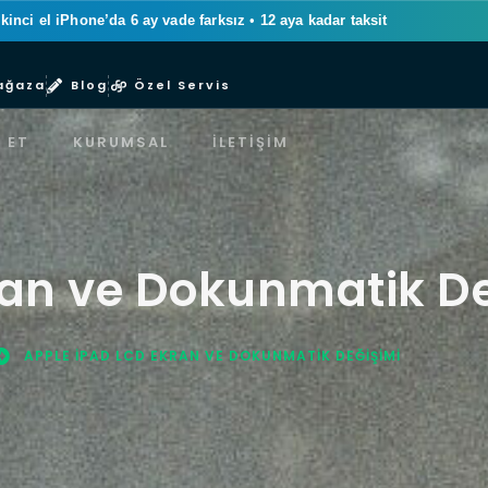
ikinci el iPhone’da 6 ay vade farksız
•
12 aya kadar taksit
ağaza
Blog
Özel Servis
 ET
KURUMSAL
İLETIŞIM
ran ve Dokunmatik D
APPLE IPAD LCD EKRAN VE DOKUNMATIK DEĞIŞIMI