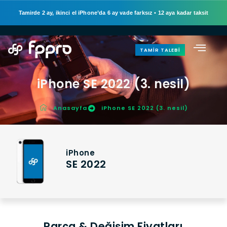
Tamirde 2 ay, ikinci el iPhone’da 6 ay vade farksız
•
12 aya kadar taksit
TAMIR TALEBI
iPhone SE 2022 (3. nesil)
Anasayfa
iPhone SE 2022 (3. nesil)
iPhone
SE 2022
Parça & Değişim Fiyatları