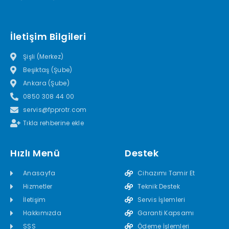
İletişim Bilgileri
Şişli (Merkez)
Beşiktaş (Şube)
Ankara (Şube)
0850 308 44 00
servis@fpprotr.com
Tıkla rehberine ekle
Hızlı Menü
Destek
Anasayfa
Cihazımı Tamir Et
Hizmetler
Teknik Destek
İletişim
Servis İşlemleri
Hakkımızda
Garanti Kapsamı
SSS
Ödeme İşlemleri