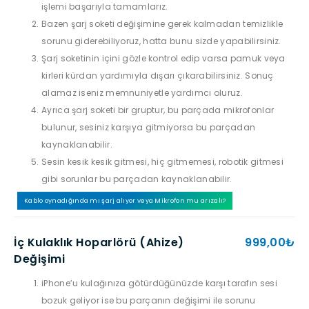
işlemi başarıyla tamamlarız.
Bazen şarj soketi değişimine gerek kalmadan temizlikle
sorunu giderebiliyoruz, hatta bunu sizde yapabilirsiniz.
Şarj soketinin içini gözle kontrol edip varsa pamuk veya
kirleri kürdan yardımıyla dışarı çıkarabilirsiniz. Sonuç
alamaz iseniz memnuniyetle yardımcı oluruz.
Ayrıca şarj soketi bir gruptur, bu parçada mikrofonlar
bulunur, sesiniz karşıya gitmiyorsa bu parçadan
kaynaklanabilir.
Sesin kesik kesik gitmesi, hiç gitmemesi, robotik gitmesi
gibi sorunlar bu parçadan kaynaklanabilir.
Kablo oynadığında mı şarj alıyor veya Mikrofon mu arızalı?
İç Kulaklık Hoparlörü (Ahize)
999,00₺
Değişimi
iPhone’u kulağınıza götürdüğünüzde karşı tarafın sesi
bozuk geliyor ise bu parçanın değişimi ile sorunu