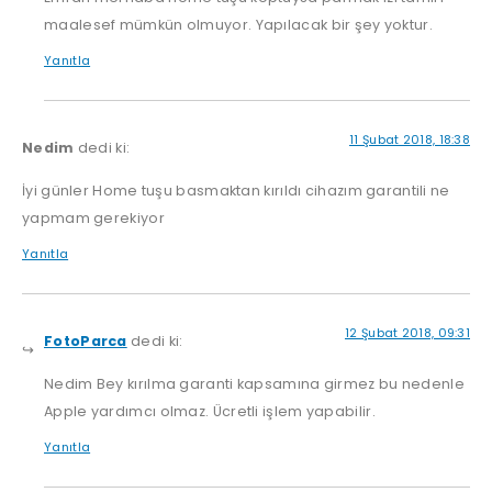
maalesef mümkün olmuyor. Yapılacak bir şey yoktur.
Yanıtla
11 Şubat 2018, 18:38
Nedim
dedi ki:
İyi günler Home tuşu basmaktan kırıldı cihazım garantili ne
yapmam gerekiyor
Yanıtla
12 Şubat 2018, 09:31
FotoParca
dedi ki:
Nedim Bey kırılma garanti kapsamına girmez bu nedenle
Apple yardımcı olmaz. Ücretli işlem yapabilir.
Yanıtla