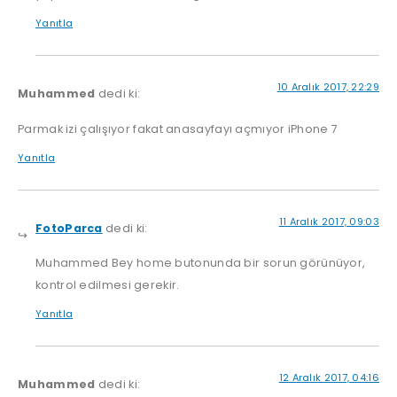
Yanıtla
10 Aralık 2017, 22:29
Muhammed
dedi ki:
Parmak izi çalışıyor fakat anasayfayı açmıyor iPhone 7
Yanıtla
11 Aralık 2017, 09:03
FotoParca
dedi ki:
Muhammed Bey home butonunda bir sorun görünüyor,
kontrol edilmesi gerekir.
Yanıtla
12 Aralık 2017, 04:16
Muhammed
dedi ki: