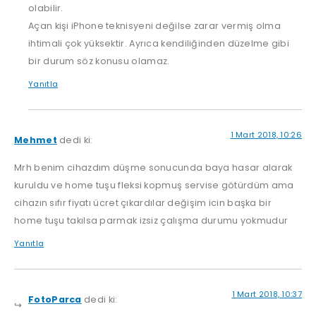
olabilir.
Açan kişi iPhone teknisyeni değilse zarar vermiş olma
ihtimali çok yüksektir. Ayrıca kendiliğinden düzelme gibi
bir durum söz konusu olamaz.
Yanıtla
1 Mart 2018, 10:26
Mehmet
dedi ki:
Mrh benim cihazdım düşme sonucunda baya hasar alarak
kuruldu ve home tuşu fleksi kopmuş servise götürdüm ama
cihazın sıfır fiyatı ücret çıkardılar değişim icin başka bir
home tuşu takılsa parmak izsiz çalışma durumu yokmudur
Yanıtla
1 Mart 2018, 10:37
FotoParca
dedi ki: