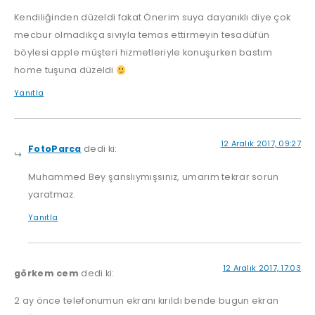
Kendiliğinden düzeldi fakat Önerim suya dayanıklı diye çok
mecbur olmadıkça sıvıyla temas ettirmeyin tesadüfün
böylesi apple müşteri hizmetleriyle konuşurken bastım
home tuşuna düzeldi
Yanıtla
12 Aralık 2017, 09:27
FotoParca
dedi ki:
Muhammed Bey şanslıymışsınız, umarım tekrar sorun
yaratmaz.
Yanıtla
12 Aralık 2017, 17:03
görkem cem
dedi ki:
2 ay önce telefonumun ekranı kırıldı bende bugun ekran