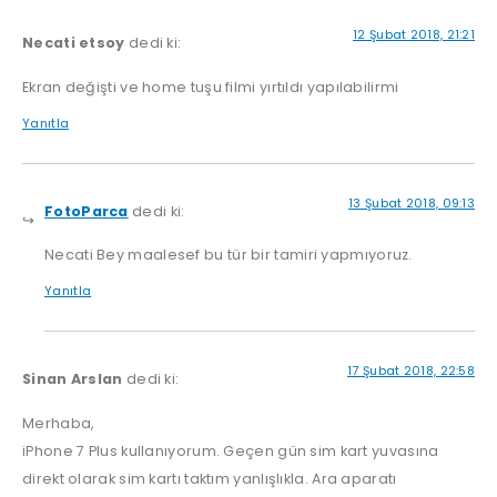
12 Şubat 2018, 21:21
Necati etsoy
dedi ki:
Ekran değişti ve home tuşu filmi yırtıldı yapılabilirmi
Yanıtla
13 Şubat 2018, 09:13
FotoParca
dedi ki:
Necati Bey maalesef bu tür bir tamiri yapmıyoruz.
Yanıtla
17 Şubat 2018, 22:58
Sinan Arslan
dedi ki:
Merhaba,
iPhone 7 Plus kullanıyorum. Geçen gün sim kart yuvasına
direkt olarak sim kartı taktım yanlışlıkla. Ara aparatı