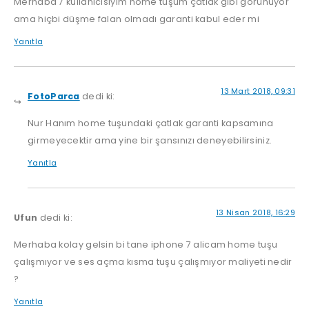
Merhaba 7 kullanıcısıyım home tuşum çatlak gibi görünüyor
ama hiçbi düşme falan olmadı garanti kabul eder mi
Yanıtla
13 Mart 2018, 09:31
FotoParca
dedi ki:
Nur Hanım home tuşundaki çatlak garanti kapsamına
girmeyecektir ama yine bir şansınızı deneyebilirsiniz.
Yanıtla
13 Nisan 2018, 16:29
Ufun
dedi ki:
Merhaba kolay gelsin bi tane iphone 7 alicam home tuşu
çalışmıyor ve ses açma kısma tuşu çalışmıyor maliyeti nedir
?
Yanıtla