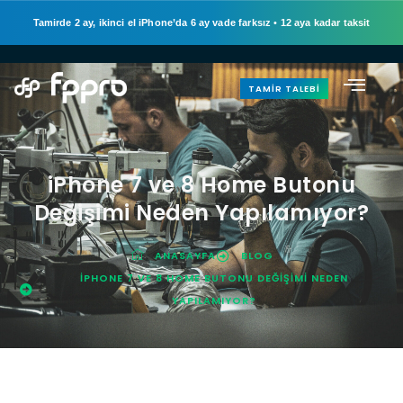
Tamirde 2 ay, ikinci el iPhone’da 6 ay vade farksız
•
12 aya kadar taksit
TAMIR TALEBI
iPhone 7 ve 8 Home Butonu
Değişimi Neden Yapılamıyor?
ANASAYFA
BLOG
IPHONE 7 VE 8 HOME BUTONU DEĞIŞIMI NEDEN
YAPILAMIYOR?