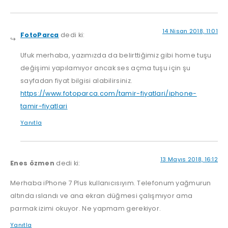
14 Nisan 2018, 11:01
FotoParca
dedi ki:
Ufuk merhaba, yazımızda da belirttiğimiz gibi home tuşu
değişimi yapılamıyor ancak ses açma tuşu için şu
sayfadan fiyat bilgisi alabilirsiniz.
https://www.fotoparca.com/tamir-fiyatlari/iphone-
tamir-fiyatlari
Yanıtla
13 Mayıs 2018, 16:12
Enes özmen
dedi ki:
Merhaba iPhone 7 Plus kullanıcısıyım. Telefonum yağmurun
altında ıslandı ve ana ekran düğmesi çalışmıyor ama
parmak izimi okuyor. Ne yapmam gerekiyor.
Yanıtla