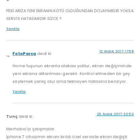
PEKİ ARIZA YENİ EKRANIN KÖTÜ OLDUĞUNDAN DOLAYIMIDIR YOKSA
SERVİS HATASIMIDIR SİZCE ?
Yanıtla
12 Aralık 2017, 17:58
FotoParca
dedi ki:
Home tuşunun ekranla alakası yoktur, ekran değişiminde
yeni ekrana aktarılması gerekir. Kontrol etmeden bir şey
söylemek yanlış olur ama teknisyen hatasına benziyor.
Yanıtla
25 Aralık 2017, 20:53
Tunç
dedi ki:
Merhaba İyi çalışmalar.
İphone 7 cihazımın ekranı kırıldı özel serviste ekran değişti