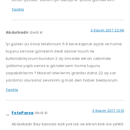
Yanıtla
2 Kasım 2017, 22:46
Abdulkadir
dedi ki:
İyi günler az önce telefonum 5 6 kere kapndı açıldı ve home
tuşunu servise gönderin dedi assive touch ile
kullanabiliyorum bundan 2 ay öncede ekran cebimde
çatlama yaptı servis e göndersem home tuşunu
yapabilirlermi ? Masraf isterlermi grantisi daha 22 ay var
yardımcı olursanız sevinirim g mail den haber bekliyorum
Yanıtla
3 Kasım 2017, 10:15
FotoParca
dedi ki:
Abdulkadir Bey kasada ezik yok ise ve ekran kırık ise yetkili