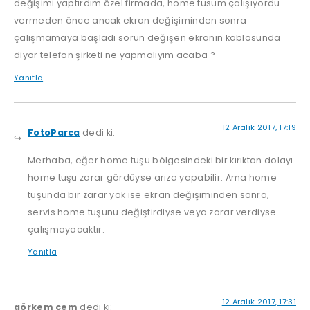
değişimi yaptırdım özel firmada, home tusum çalışıyordu
vermeden önce ancak ekran değişiminden sonra
çalışmamaya başladı sorun değişen ekranın kablosunda
diyor telefon şirketi ne yapmalıyım acaba ?
Yanıtla
12 Aralık 2017, 17:19
FotoParca
dedi ki:
Merhaba, eğer home tuşu bölgesindeki bir kırıktan dolayı
home tuşu zarar gördüyse arıza yapabilir. Ama home
tuşunda bir zarar yok ise ekran değişiminden sonra,
servis home tuşunu değiştirdiyse veya zarar verdiyse
çalışmayacaktır.
Yanıtla
12 Aralık 2017, 17:31
görkem cem
dedi ki: