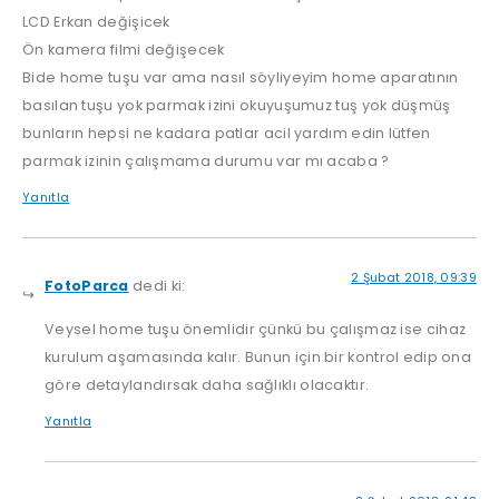
LCD Erkan değişicek
Ön kamera filmi değişecek
Bide home tuşu var ama nasıl söyliyeyim home aparatının
basılan tuşu yok parmak izini okuyuşumuz tuş yok düşmüş
bunların hepsi ne kadara patlar acil yardım edin lütfen
parmak izinin çalışmama durumu var mı acaba ?
Yanıtla
2 Şubat 2018, 09:39
FotoParca
dedi ki:
Veysel home tuşu önemlidir çünkü bu çalışmaz ise cihaz
kurulum aşamasında kalır. Bunun için bir kontrol edip ona
göre detaylandırsak daha sağlıklı olacaktır.
Yanıtla