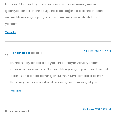
İphone 7 home tuşu parmak izi okuma işlevini yerine
getiriyor ancak home tuşuna basıldığında basma hissini
veren titreşim çalışmıyor arıza neden kaynaklı olabilir
yardım
Yanıtla
13 Ekim 2017, 08:44
FotoParca
dedi ki:
Burhan Bey öncelikle ayarları sıfırlayın veya yazılım
güncellemesi yapın. Normal titreşim çalışıyor mu kontrol
edin. Daha önce tamir gördü mü? Sıvı teması aldı mı?
Bunları göz önüne alarak sorun çözülmeye çalışılır.
Yanıtla
25 Ekim 2017, 03:14
Furkan
dedi ki: