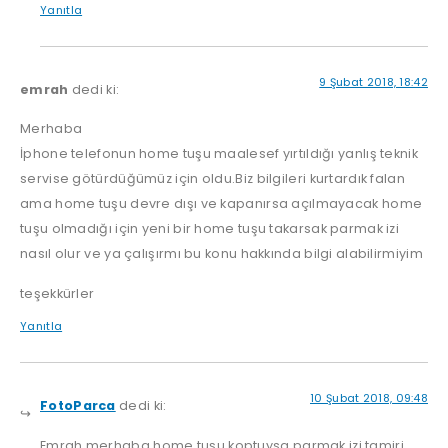
Yanıtla
9 Şubat 2018, 18:42
emrah
dedi ki:
Merhaba
İphone telefonun home tuşu maalesef yırtıldığı yanlış teknik
servise götürdüğümüz için oldu.Biz bilgileri kurtardık falan
ama home tuşu devre dışı ve kapanırsa açılmayacak home
tuşu olmadığı için yeni bir home tuşu takarsak parmak izi
nasıl olur ve ya çalışırmı bu konu hakkında bilgi alabilirmiyim
teşekkürler
Yanıtla
10 Şubat 2018, 09:48
FotoParca
dedi ki:
Emrah merhaba home tuşu koptuysa parmak izi tamiri