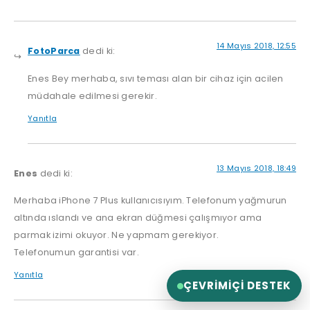
14 Mayıs 2018, 12:55
FotoParca
dedi ki:
Enes Bey merhaba, sıvı teması alan bir cihaz için acilen
müdahale edilmesi gerekir.
Yanıtla
13 Mayıs 2018, 18:49
Enes
dedi ki:
Merhaba iPhone 7 Plus kullanıcısıyım. Telefonum yağmurun
altında ıslandı ve ana ekran düğmesi çalışmıyor ama
parmak izimi okuyor. Ne yapmam gerekiyor.
Telefonumun garantisi var.
Yanıtla
ÇEVRIMIÇI DESTEK