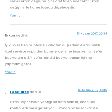
servis ekran değişimi için ücret talep edecektir. Ekran
değişimi ile home tuşuda düzelecektir.
Yanıtla
13 Kasım 2017, 20:34
Erkan
dedi ki:
İyi günler benim iphone 7 cihazım düşürdüm ekranı kırıldı
özel serviste yaptırdım bu seferde hıme tuşu ben bir sefer
basıyorum o 3/4 sefer kendisi basıyor bunun için ne
yapmam gerek
Yanıtla
14 Kasım 2017, 10:35
FotoParca
dedi ki:
Erkan Bey servisin yaptığı bir hata olabilir, öncelikle
kontrol edilmesi gerekiyor. Butonda bir hasar var ise