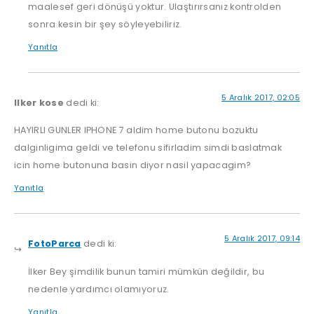
maalesef geri dönüşü yoktur. Ulaştırırsanız kontrolden
sonra kesin bir şey söyleyebiliriz.
Yanıtla
5 Aralık 2017, 02:05
Ilker kose
dedi ki:
HAYIRLI GUNLER IPHONE 7 aldim home butonu bozuktu
dalginligima geldi ve telefonu sifirladim simdi baslatmak
icin home butonuna basin diyor nasil yapacagim?
Yanıtla
5 Aralık 2017, 09:14
FotoParca
dedi ki:
İlker Bey şimdilik bunun tamiri mümkün değildir, bu
nedenle yardımcı olamıyoruz.
Yanıtla