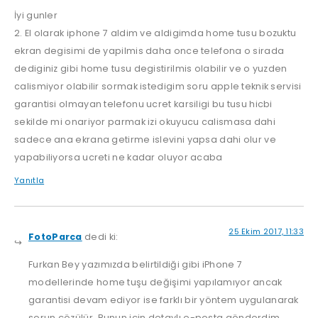
İyi gunler
2. El olarak iphone 7 aldim ve aldigimda home tusu bozuktu
ekran degisimi de yapilmis daha once telefona o sirada
dediginiz gibi home tusu degistirilmis olabilir ve o yuzden
calismiyor olabilir sormak istedigim soru apple teknik servisi
garantisi olmayan telefonu ucret karsiligi bu tusu hicbi
sekilde mi onariyor parmak izi okuyucu calismasa dahi
sadece ana ekrana getirme islevini yapsa dahi olur ve
yapabiliyorsa ucreti ne kadar oluyor acaba
Yanıtla
25 Ekim 2017, 11:33
FotoParca
dedi ki:
Furkan Bey yazımızda belirtildiği gibi iPhone 7
modellerinde home tuşu değişimi yapılamıyor ancak
garantisi devam ediyor ise farklı bir yöntem uygulanarak
sorun çözülür. Bunun için detaylı e-posta gönderdim.