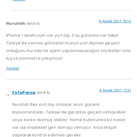
9 Aralık 2017, 15:13
Nurullah
dedi ki:
iPhone 7 telefonum var yurt dişi 3 ay garantisi var fakat
Türkiye’de servise götürdüm bunun yurt dışında geçerli
olduğunu burada bir işlem yapılamayacağını söylediler orta
tuş ve parmak izi çalışmıyor
Yanıtla
9 Aralık 2017, 17:31
FotoParca
dedi ki:
Nurullah Bey yurt dışı cihazlar sınırlı garanti
kapsamındadır, Türkiye’de garantisi geçerli olmayabilir
veya süresi dolmuş olabilir. Home butonunda bir hasar
var ise maalesef geri dönüşü olmuyor. Arıza tespiti
yapılarak kontrol edilmesi gerekir.