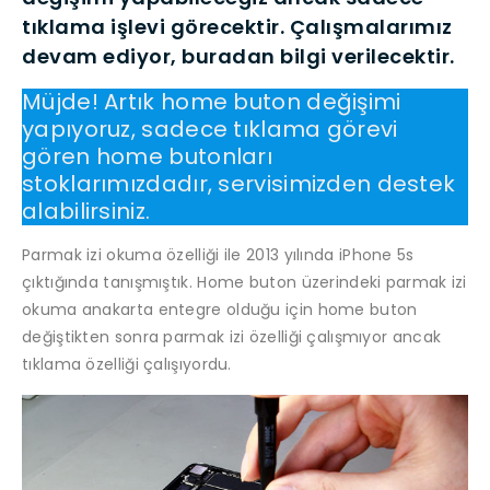
tıklama işlevi görecektir. Çalışmalarımız
devam ediyor, buradan bilgi verilecektir.
Müjde! Artık home buton değişimi
yapıyoruz, sadece tıklama görevi
gören home butonları
stoklarımızdadır, servisimizden destek
alabilirsiniz.
Parmak izi okuma özelliği ile 2013 yılında iPhone 5s
çıktığında tanışmıştık. Home buton üzerindeki parmak izi
okuma anakarta entegre olduğu için home buton
değiştikten sonra parmak izi özelliği çalışmıyor ancak
tıklama özelliği çalışıyordu.