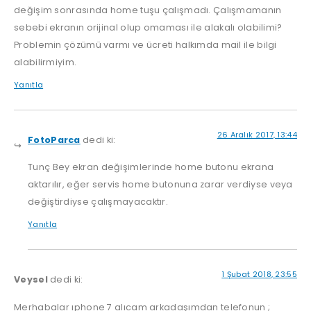
değişim sonrasında home tuşu çalışmadı. Çalışmamanın
sebebi ekranın orijinal olup omaması ile alakalı olabilimi?
Problemin çözümü varmı ve ücreti halkımda mail ile bilgi
alabilirmiyim.
Yanıtla
26 Aralık 2017, 13:44
FotoParca
dedi ki:
Tunç Bey ekran değişimlerinde home butonu ekrana
aktarılır, eğer servis home butonuna zarar verdiyse veya
değiştirdiyse çalışmayacaktır.
Yanıtla
1 Şubat 2018, 23:55
Veysel
dedi ki:
Merhabalar ıphone 7 alıcam arkadaşımdan telefonun ;