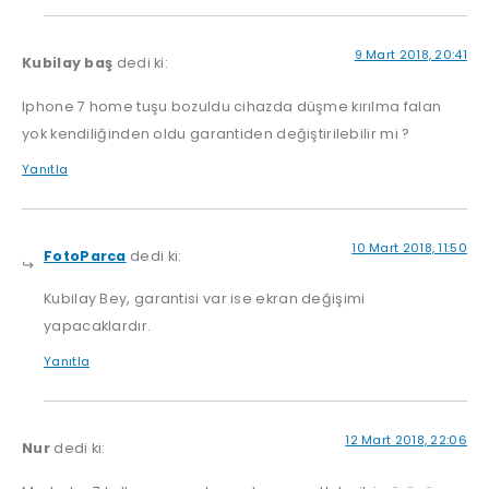
9 Mart 2018, 20:41
Kubilay baş
dedi ki:
Iphone 7 home tuşu bozuldu cihazda düşme kırılma falan
yok kendiliğinden oldu garantiden değiştirilebilir mi ?
Yanıtla
10 Mart 2018, 11:50
FotoParca
dedi ki:
Kubilay Bey, garantisi var ise ekran değişimi
yapacaklardır.
Yanıtla
12 Mart 2018, 22:06
Nur
dedi ki: