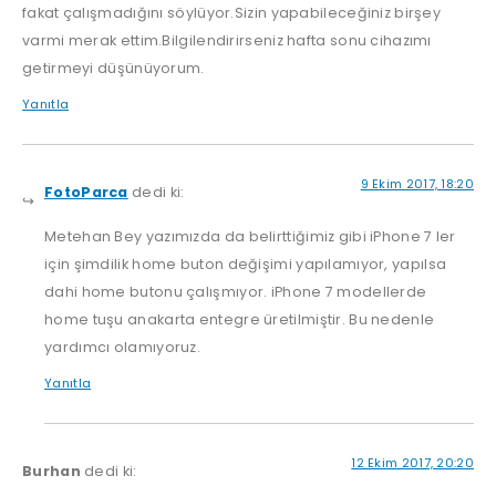
fakat çalışmadığını söylüyor.Sizin yapabileceğiniz birşey
varmi merak ettim.Bilgilendirirseniz hafta sonu cihazımı
getirmeyi düşünüyorum.
Yanıtla
9 Ekim 2017, 18:20
FotoParca
dedi ki:
Metehan Bey yazımızda da belirttiğimiz gibi iPhone 7 ler
için şimdilik home buton değişimi yapılamıyor, yapılsa
dahi home butonu çalışmıyor. iPhone 7 modellerde
home tuşu anakarta entegre üretilmiştir. Bu nedenle
yardımcı olamıyoruz.
Yanıtla
12 Ekim 2017, 20:20
Burhan
dedi ki: