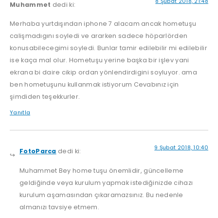
8 Şubat 2018, 21:48
Muhammet
dedi ki:
Merhaba yurtdışından iphone 7 alacam ancak hometuşu
calişmadıgını soyledi ve ararken sadece höparlörden
konusabilecegimi soyledi. Bunlar tamir edilebilir mi edilebilir
ise kaça mal olur. Hometuşu yerine başka bir işlev yani
ekrana bi daire cikip ordan yönlendirdigini soyluyor. ama
ben hometuşunu kullanmak istiyorum Cevabınız için
şimdiden teşekkurler.
Yanıtla
9 Şubat 2018, 10:40
FotoParca
dedi ki:
Muhammet Bey home tuşu önemlidir, güncelleme
geldiğinde veya kurulum yapmak istediğinizde cihazı
kurulum aşamasından çıkaramazsınız. Bu nedenle
almanızı tavsiye etmem.