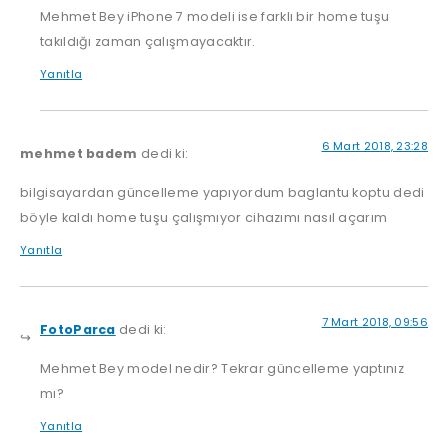
Mehmet Bey iPhone 7 modeli ise farklı bir home tuşu
takıldığı zaman çalışmayacaktır.
Yanıtla
6 Mart 2018, 23:28
mehmet badem
dedi ki:
bilgisayardan güncelleme yapıyordum baglantu koptu dedi
böyle kaldı home tuşu çalışmıyor cihazımı nasıl açarım
Yanıtla
7 Mart 2018, 09:56
FotoParca
dedi ki:
Mehmet Bey model nedir? Tekrar güncelleme yaptınız
mı?
Yanıtla