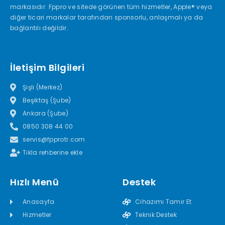
markasıdır. Fppro ve sitede görünen tüm hizmetler, Apple® veya
diğer ticari markalar tarafından sponsorlu, anlaşmalı ya da
bağlantılı değildir.
İletişim Bilgileri
Şişli (Merkez)
Beşiktaş (Şube)
Ankara (Şube)
0850 308 44 00
servis@fpprotr.com
Tıkla rehberine ekle
Hızlı Menü
Destek
Anasayfa
Cihazımı Tamir Et
Hizmetler
Teknik Destek