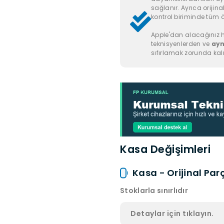
sağlanır. Ayrıca orijinal
kontrol biriminde tüm öze
Apple'dan alacağınız h
teknisyenlerden ve
ayn
sıfırlamak zorunda kal
Kasa Değişimleri
Kasa - Orijinal Par
Stoklarla sınırlıdır
Detaylar için tıklayın.