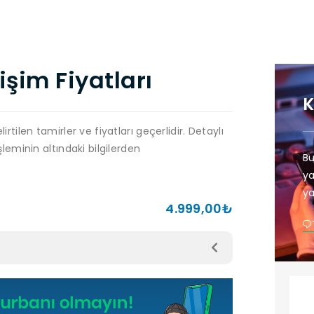
şim Fiyatları
irtilen tamirler ve fiyatları geçerlidir. Detaylı
şleminin altındaki bilgilerden
Bu
ya
ya
4.999,00₺