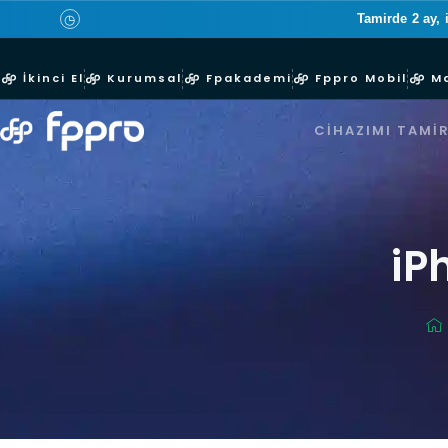
Tamirde 2 ay, 
◷
İkinci El
Kurumsal
Fpakademi
Fppro Mobil
M
CIHAZIMI TAMIR
iP