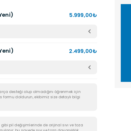
(Yeni)
5.999,00₺
(Yeni)
2.499,00₺
arça desteği olup olmadığını öğrenmek için
s formu doldurun, ekibimiz size detaylı bilgi
ibi pil değişimlerinde de orijinal sıvı ve toza
ygulanır; bu sayede sıvı ve toza dayanıklılık