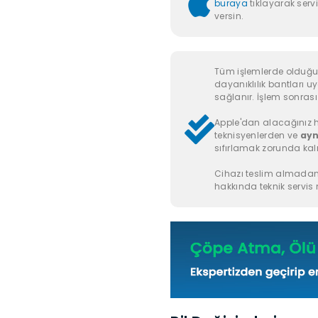
buraya
tıklayarak servi
versin.
Tüm işlemlerde olduğu g
dayanıklılık bantları u
sağlanır. İşlem sonrası k
Apple'dan alacağınız h
teknisyenlerden ve
ayn
sıfırlamak zorunda kal
Cihazı teslim almadan
hakkında teknik servis m