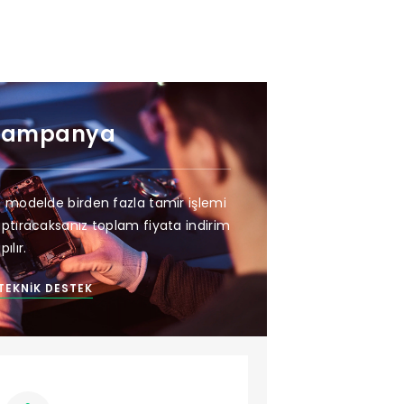
Kampanya
 modelde birden fazla tamir işlemi
ptıracaksanız toplam fiyata indirim
pılır.
TEKNIK DESTEK