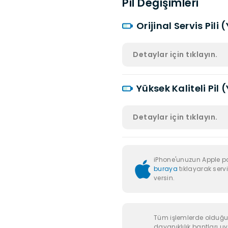
Pil Değişimleri
Orijinal Servis Pili 
Detaylar için tıklayın.
Yüksek Kaliteli Pil 
Detaylar için tıklayın.
iPhone'unuzun Apple p
buraya
tıklayarak servi
versin.
Tüm işlemlerde olduğu g
dayanıklılık bantları u