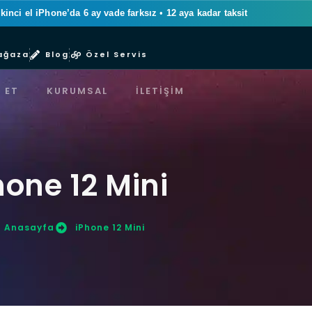
ikinci el iPhone’da 6 ay vade farksız
•
12 aya kadar taksit
ağaza
Blog
Özel Servis
 ET
KURUMSAL
İLETIŞIM
hone 12 Mini
Anasayfa
iPhone 12 Mini