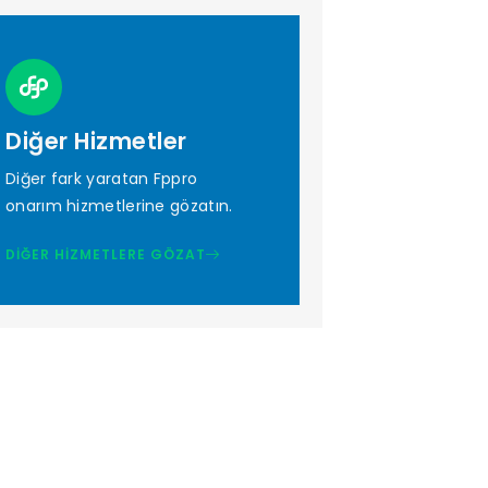
Diğer Hizmetler
Diğer fark yaratan Fppro
onarım hizmetlerine gözatın.
DIĞER HIZMETLERE GÖZAT