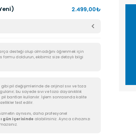
(Yeni)
2.499,00₺
arça desteği olup olmadığını öğrenmek için
s formu doldurun, ekibimiz size detaylı bilgi
ibi pil değişimlerinde de orijinal sıvı ve toza
ygulanır; bu sayede sıvı ve toza dayanıklılık
 pil bantları kullanılır. İşlem sonrasında kalite
llikler test edilir.
izmetin aynısını, daha profesyonel
ı gün içerisinde
alabilirsiniz. Ayrıca cihazınızı
mazsınız.