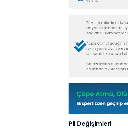
versin.
Tüm işlemlerde olduğu g
dayanıklılık bantları u
sağlanır. İşlem sonrası k
Apple'dan alacağınız h
teknisyenlerden ve
ayn
sıfırlamak zorunda kal
Cihazı teslim almadan
hakkında teknik servis m
Pil Değişimleri