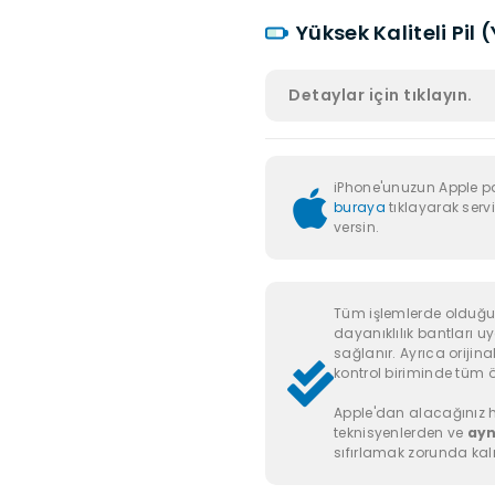
Yüksek Kaliteli Pil 
Detaylar için tıklayın.
iPhone'unuzun Apple p
buraya
tıklayarak servi
versin.
Tüm işlemlerde olduğu g
dayanıklılık bantları u
sağlanır. Ayrıca orijinal
kontrol biriminde tüm öze
Apple'dan alacağınız h
teknisyenlerden ve
ayn
sıfırlamak zorunda kal