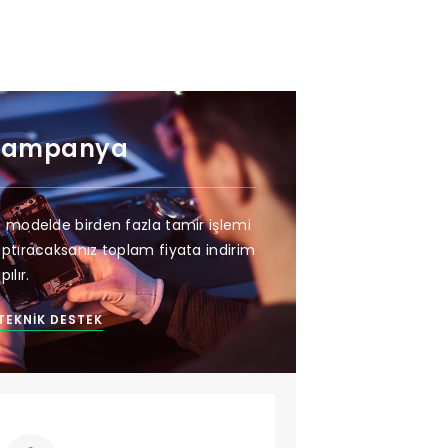
Kampanya
 modelde birden fazla tamir işlemi
ptıracaksanız toplam fiyata indirim
pılır.
TEKNIK DESTEK