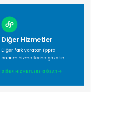
Diğer Hizmetler
Diğer fark yaratan Fppro
onarım hizmetlerine gözatın.
DIĞER HIZMETLERE GÖZAT