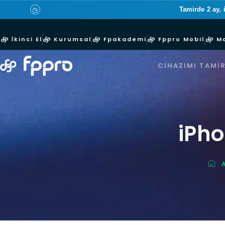
Tamirde 2 ay, 
◷
İkinci El
Kurumsal
Fpakademi
Fppro Mobil
M
CIHAZIMI TAMIR
iPho