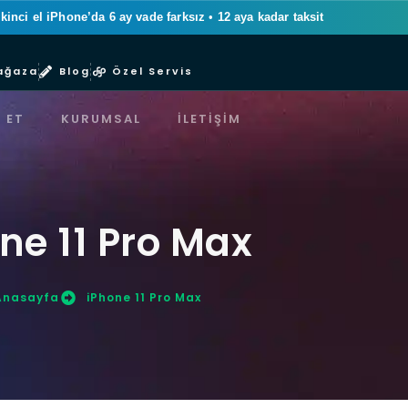
ikinci el iPhone’da 6 ay vade farksız
•
12 aya kadar taksit
ağaza
Blog
Özel Servis
 ET
KURUMSAL
İLETIŞIM
ne 11 Pro Max
Anasayfa
iPhone 11 Pro Max