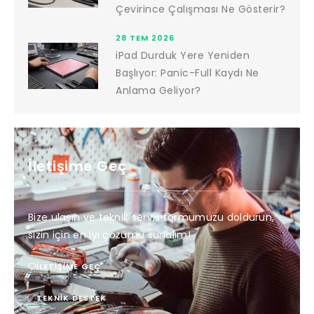
Çevirince Çalışması Ne Gösterir?
28 TEM 2026
iPad Durduk Yere Yeniden
Başlıyor: Panic-Full Kaydı Ne
Anlama Geliyor?
İletişime Geç
Bize ulaşın ve teknik servis formumuzu doldurun,
sizin için en iyi çözümü sunalım!
İLETIŞIME GEÇ
TEKNIK DESTEK