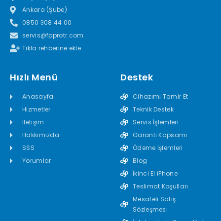
Ankara (Şube)
0850 308 44 00
servis@fpprotr.com
Tıkla rehberine ekle
Hızlı Menü
Destek
Anasayfa
Cihazımı Tamir Et
Hizmetler
Teknik Destek
İletişim
Servis İşlemleri
Hakkımızda
Garanti Kapsamı
SSS
Ödeme İşlemleri
Yorumlar
Blog
İkinci El iPhone
Teslimat Koşulları
Mesafeli Satış
Sözleşmesi