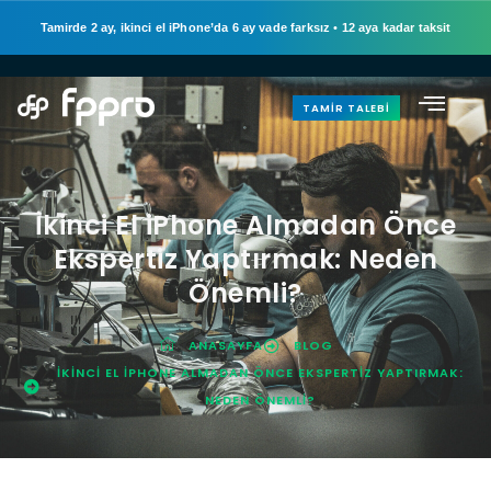
Tamirde 2 ay, ikinci el iPhone’da 6 ay vade farksız
•
12 aya kadar taksit
TAMIR TALEBI
İkinci El iPhone Almadan Önce
Ekspertiz Yaptırmak: Neden
Önemli?
ANASAYFA
BLOG
İKINCI EL IPHONE ALMADAN ÖNCE EKSPERTIZ YAPTIRMAK:
NEDEN ÖNEMLI?