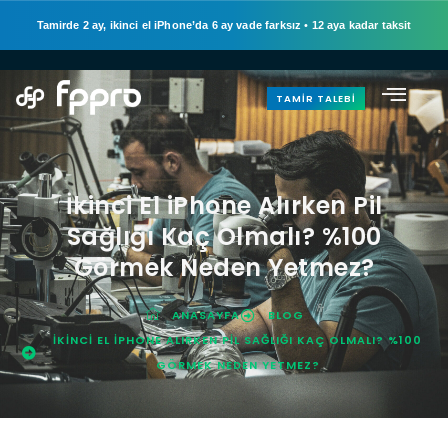
Tamirde 2 ay, ikinci el iPhone’da 6 ay vade farksız
•
12 aya kadar taksit
TAMIR TALEBI
İkinci El iPhone Alırken Pil
Sağlığı Kaç Olmalı? %100
Görmek Neden Yetmez?
ANASAYFA
BLOG
İKINCI EL IPHONE ALIRKEN PIL SAĞLIĞI KAÇ OLMALI? %100
GÖRMEK NEDEN YETMEZ?