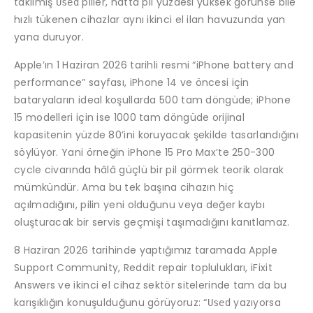
takılmış
piller, hatta pil yüzdesi yüksek görünse bile
Used
hızlı tükenen cihazlar aynı ikinci el ilan havuzunda yan
yana duruyor.
Apple’ın 1 Haziran 2026 tarihli resmi “iPhone battery and
performance” sayfası, iPhone 14 ve öncesi için
bataryaların ideal koşullarda 500 tam döngüde; iPhone
15 modelleri için ise 1000 tam döngüde orijinal
kapasitenin yüzde 80’ini koruyacak şekilde tasarlandığını
söylüyor. Yani örneğin iPhone 15 Pro Max’te 250-300
cycle civarında hâlâ güçlü bir pil görmek teorik olarak
mümkündür. Ama bu tek başına cihazın hiç
açılmadığını, pilin yeni olduğunu veya değer kaybı
oluşturacak bir servis geçmişi taşımadığını kanıtlamaz.
8 Haziran 2026 tarihinde yaptığımız taramada Apple
Support Community, Reddit repair toplulukları, iFixit
Answers ve ikinci el cihaz sektör sitelerinde tam da bu
karışıklığın konuşulduğunu görüyoruz: “
yazıyorsa
Used