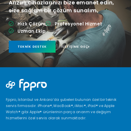
Arızalı cihazlarınızı bize emanet edin,
size sağlam bir çözüm sunalım.
Hızlı Çözüm
Profesyonel Hizmet
Uzman Ekip
TEKNIK DESTEK
İLETIŞIME GEÇ
Fppro, İstanbul ve Ankara’da şubeleri bulunan özel bir teknik
servis firmasıdır. iPhone®, MacBook®, iMac®, iPad® ve Apple
Watch® gibi Apple® ürünlerinin parça onarım ve değişim
hizmetlerini özel servis olarak sunmaktadır.