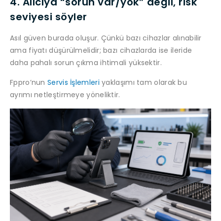
4. Alıcıya “sorun var/yok” değil, risk
seviyesi söyler
Asıl güven burada oluşur. Çünkü bazı cihazlar alınabilir
ama fiyatı düşürülmelidir; bazı cihazlarda ise ileride
daha pahalı sorun çıkma ihtimali yüksektir.
Fppro’nun
Servis İşlemleri
yaklaşımı tam olarak bu
ayrımı netleştirmeye yöneliktir.