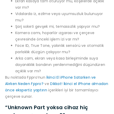
Ekran kasaya tam oturuyor mu, köşelerde açıklık
var mı?
Vidalarda iz, ezilme veya uyumsuzluk bulunuyor
mu?
Şarj soketi gevşek mi, temassızlık yapıyor mu?
Kamera camı, hoparlör ızgarası ve çerçeve
çevresinde önceki işlem izi var mı?
Face ID, True Tone, yakınlık sensörü ve otomatik
parlaklık düzgün çalışıyor mu?
Arka cam, ekran veya kasa birleşiminde suya
dayanıklılık bandının yenilenmediğini düşündüren
açıklık var mı?
Bu noktada Fppro’nun
İkinci El iPhone Satarken ve
Alırken Neden Fppro?
ve
Dikkat! İkinci el iPhone almadan
önce ekspertiz yaptırın
içerikleri iyi bir tamamlayıcı
çerçeve sunar.
“Unknown Part yoksa cihaz hiç