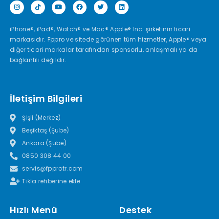
iPhone®, iPad®, Watch® ve Mac® Apple® Inc. şirketinin ticari
markasıdır. Fppro ve sitede görünen tüm hizmetler, Apple® veya
diğer ticari markalar tarafından sponsorlu, anlaşmalı ya da
bağlantılı değildir.
İletişim Bilgileri
Şişli (Merkez)
Beşiktaş (Şube)
Ankara (Şube)
0850 308 44 00
servis@fpprotr.com
Tıkla rehberine ekle
Hızlı Menü
Destek