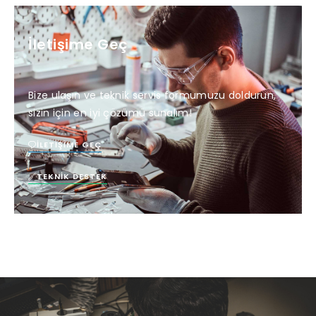
İletişime Geç
Bize ulaşın ve teknik servis formumuzu doldurun,
sizin için en iyi çözümü sunalım!
İLETIŞIME GEÇ
TEKNIK DESTEK