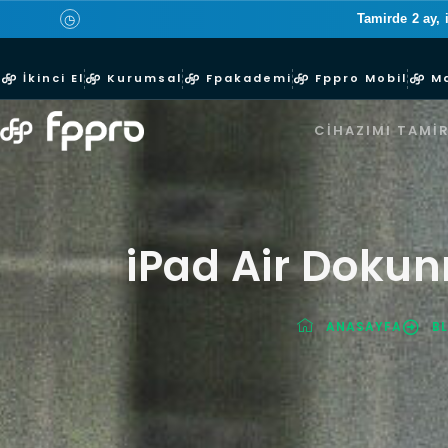
Tamirde 2 ay, 
◷
İkinci El
Kurumsal
Fpakademi
Fppro Mobil
M
CIHAZIMI TAMIR
iPad Air Doku
ANASAYFA
B