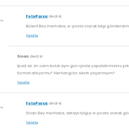
FotoParca
dedi ki:
Bülent Bey merhaba, e-posta olarak bilgi gönderdim i
Yanıtla
Sinan
dedi ki:
İpad air ön camı kırıldı.aynı gün içinde yapabilirmisiniz.şirk
format atılıyormu? Herhangi bir sıkıntı yaşarmıyım?
Yanıtla
FotoParca
dedi ki:
Sinan Bey merhaba, detaylı bilgiyi e-posta olarak g
Yanıtla