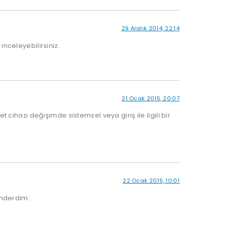
29 Aralık 2014, 22:14
nceleyebilirsiniz.
21 Ocak 2015, 20:07
et cihazı değişimde sistemsel veya giriş ile ilgili bir
22 Ocak 2015, 10:01
önderdim.