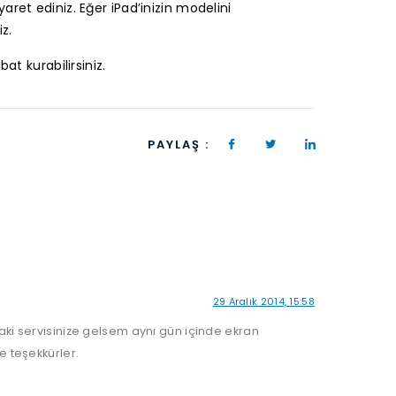
yaret ediniz. Eğer iPad’inizin modelini
z.
at kurabilirsiniz.
PAYLAŞ :
29 Aralık 2014, 15:58
taki servisinize gelsem aynı gün içinde ekran
e teşekkürler.