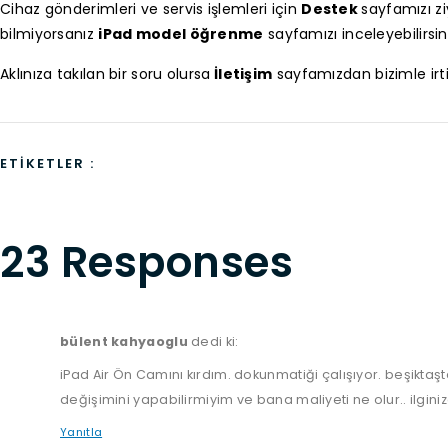
Cihaz gönderimleri ve servis işlemleri için
Destek
sayfamızı zi
bilmiyorsanız
iPad model öğrenme
sayfamızı inceleyebilirsini
Aklınıza takılan bir soru olursa
İletişim
sayfamızdan bizimle irtib
ETIKETLER :
23 Responses
bülent kahyaoglu
dedi ki:
iPad Air Ön Camını kırdım. dokunmatiği çalışıyor. beşiktaş
değişimini yapabilirmiyim ve bana maliyeti ne olur.. ilginiz
Yanıtla