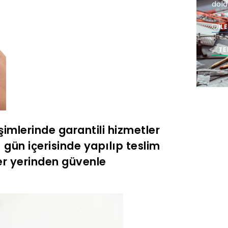
dold
İL
TE
şimlerinde garantili hizmetler
gün içerisinde yapılıp teslim
 her yerinden güvenle