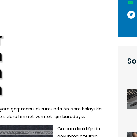
So
ir yere çarpmanız durumunda ön cam kolaylıkla
de sizlere hizmet vermek için buradayız.
Ön cam kırıldığında
dokunma özelliğini