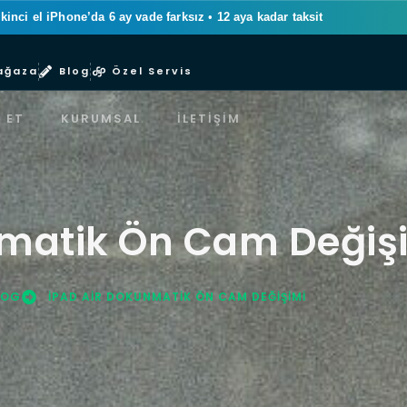
ikinci el iPhone’da 6 ay vade farksız
•
12 aya kadar taksit
ağaza
Blog
Özel Servis
 ET
KURUMSAL
İLETIŞIM
nmatik Ön Cam Değiş
LOG
IPAD AIR DOKUNMATIK ÖN CAM DEĞIŞIMI