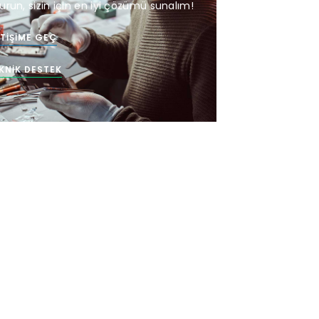
urun, sizin için en iyi çözümü sunalım!
ETIŞIME GEÇ
KNIK DESTEK