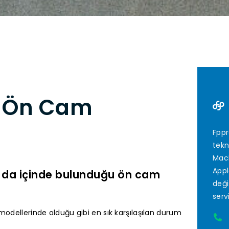
k Ön Cam
Fppr
tekn
MacB
Appl
n da içinde bulunduğu ön cam
deği
serv
modellerinde olduğu gibi en sık karşılaşılan durum