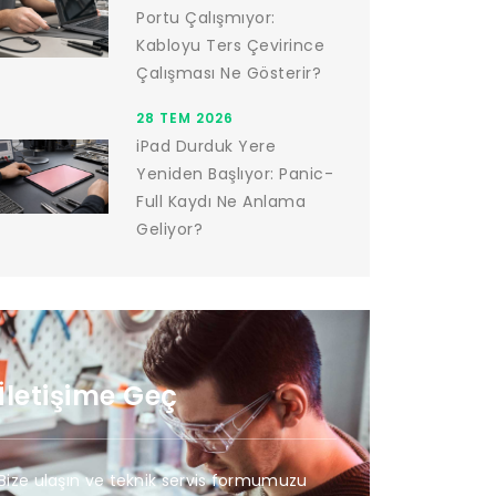
Portu Çalışmıyor:
Kabloyu Ters Çevirince
Çalışması Ne Gösterir?
28 TEM 2026
iPad Durduk Yere
Yeniden Başlıyor: Panic-
Full Kaydı Ne Anlama
Geliyor?
İletişime Geç
Bize ulaşın ve teknik servis formumuzu