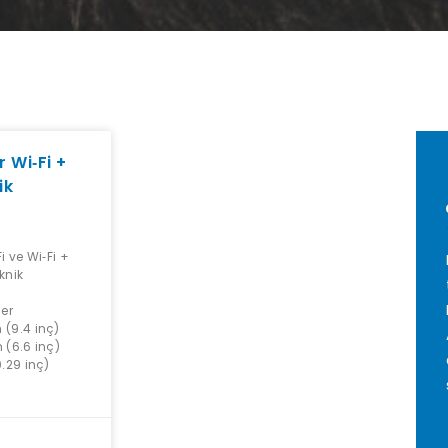
r Wi‑Fi +
ik
i ve Wi‑Fi +
knik
a
ler
 (9.4 inç)
 (6.6 inç)
0.29 inç)