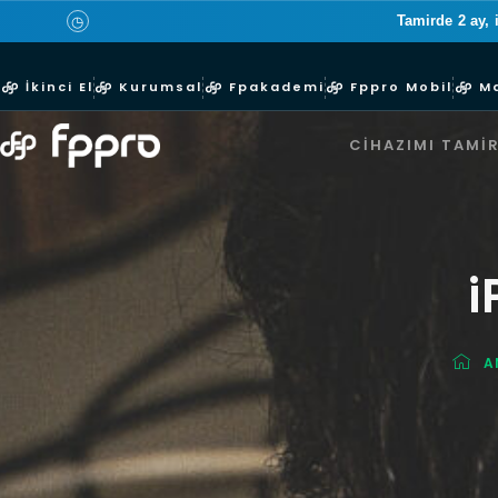
Tamirde 2 ay, 
◷
İkinci El
Kurumsal
Fpakademi
Fppro Mobil
M
CIHAZIMI TAMIR
i
A