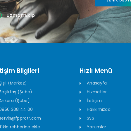
TEKNIK DEST
Uzman Ekip
tişim Bilgileri
Hızlı Menü
Şişli (Merkez)
Anasayfa
Beşiktaş (Şube)
Hizmetler
Ankara (Şube)
İletişim
0850 308 44 00
Hakkımızda
servis@fpprotr.com
SSS
Tıkla rehberine ekle
Yorumlar