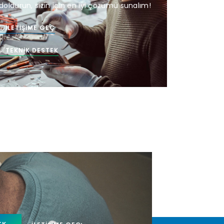
doldurun, sizin için en iyi çözümü sunalım!
İLETIŞIME GEÇ
TEKNIK DESTEK