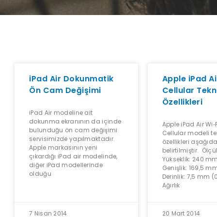
iPad Air Dokunmatik
Apple iPad Ai
Ön Cam Değişimi
Cellular Tekn
Özellikleri
iPad Air modeline ait
dokunma ekranının da içinde
Apple iPad Air Wi‑F
bulunduğu ön cam değişimi
Cellular modeli te
servisimizde yapılmaktadır.
özellikleri aşağıd
Apple markasının yeni
belirtilmiştir. Ölçü
çıkardığı iPad air modelinde,
Yükseklik: 240 mm
diğer iPad modellerinde
Genişlik: 169,5 mm
olduğu
Derinlik: 7,5 mm (
Ağırlık
7 Nisan 2014
20 Mart 2014