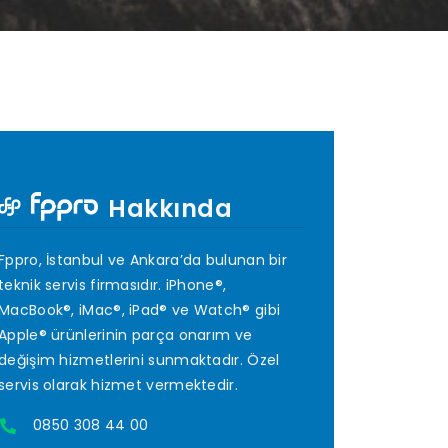
Hakkında
Fppro, İstanbul ve Ankara’da bulunan bir
teknik servis firmasıdır. iPhone®,
MacBook®, iMac®, iPad® ve Watch® gibi
Apple® ürünlerinin parça onarım ve
değişim hizmetlerini sunmaktadır. Özel
servis olarak hizmet vermektedir.
0850 308 44 00