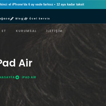
ikinci el iPhone’da 6 ay vade farksız
•
12 aya kadar taksit
ağaza
Blog
Özel Servis
 ET
KURUMSAL
İLETIŞIM
Pad Air
NASAYFA
IPAD AIR