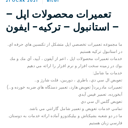
21 OCAK 2021
BILGI
تعمیرات محصولات اپل –
استانبول – ترکیه- ایفون –
.ما مجموعه تعميرات تخصصي اپل متشكل از تكنسين هاي حرفه اي
در استانبول تركيه هستيم
خدمات تعميرات محصولات اپل ، اعم از آيفون ، آيپد، آي مك و مك
بوك در زمينه سخت افزار و نرم افزار را ارائه مي دهيم
:خدمات ما شامل
…تعويض ال سي دي، باطري ، دوربين، فلت شارژ و
(…تعميرات مادربرد( تعويض هارد، تعمير دستگاه هاي ضربه خورده و
آبخورده، تعمير فيس آيدي
تعويض گلس ال سي دي
.تمامي خدمات تعويض و تعمير شامل گارانتي مي باشد
.ما در دو شعبه بشيكتاش و بيليكدوزو آماده ارائه خدمات به دوستان
فارسي زبان هستيم