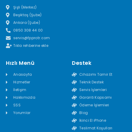
Şişli (Merkez)
Beşiktaş (Şube)
Ankara (Şube)
0850 308 44 00
servis@fpprotr.com
Tıkla rehberine ekle
Hızlı Menü
Destek
Anasayfa
Cihazımı Tamir Et
Hizmetler
Teknik Destek
İletişim
Servis İşlemleri
Hakkımızda
Garanti Kapsamı
SSS
Ödeme İşlemleri
Yorumlar
Blog
İkinci El iPhone
Teslimat Koşulları