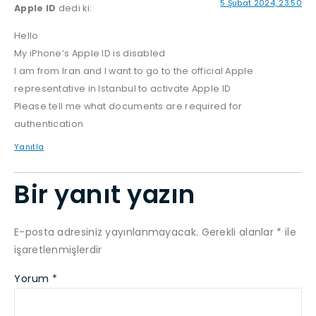
5 Şubat 2024, 23:50
Apple ID
dedi ki:
Hello
My iPhone’s Apple ID is disabled
I am from Iran and I want to go to the official Apple
representative in Istanbul to activate Apple ID
Please tell me what documents are required for
authentication
Yanıtla
Bir yanıt yazın
E-posta adresiniz yayınlanmayacak.
Gerekli alanlar
*
ile
işaretlenmişlerdir
Yorum
*