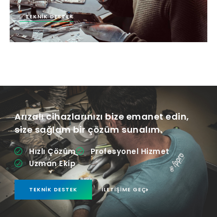
TEKNIK DESTEK
Arızalı cihazlarınızı bize emanet edin,
size sağlam bir çözüm sunalım.
Hızlı Çözüm
Profesyonel Hizmet
Uzman Ekip
TEKNIK DESTEK
İLETIŞIME GEÇ