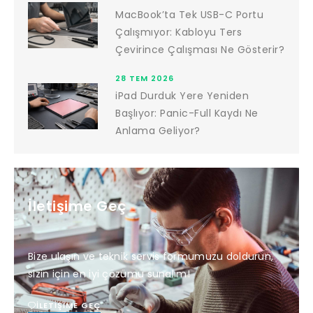
MacBook’ta Tek USB-C Portu
Çalışmıyor: Kabloyu Ters
Çevirince Çalışması Ne Gösterir?
28 TEM 2026
iPad Durduk Yere Yeniden
Başlıyor: Panic-Full Kaydı Ne
Anlama Geliyor?
İletişime Geç
Bize ulaşın ve teknik servis formumuzu doldurun,
sizin için en iyi çözümü sunalım!
İLETIŞIME GEÇ