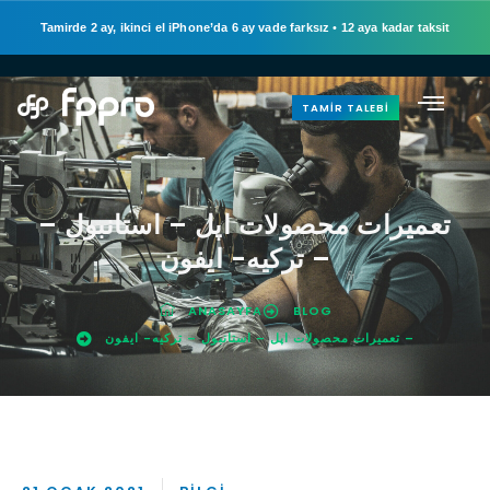
Tamirde 2 ay, ikinci el iPhone’da 6 ay vade farksız
•
12 aya kadar taksit
TAMIR TALEBI
تعمیرات محصولات اپل – استانبول –
ترکیه- ایفون –
ANASAYFA
BLOG
تعمیرات محصولات اپل – استانبول – ترکیه- ایفون –