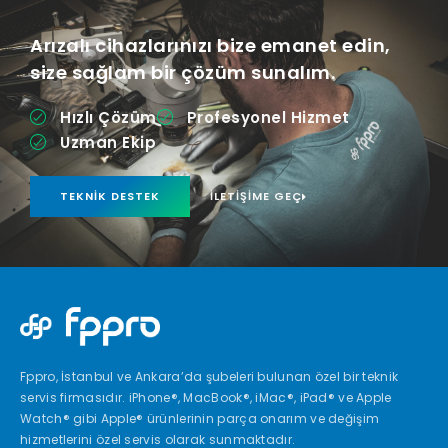
Arızalı cihazlarınızı bize emanet edin,
size sağlam bir çözüm sunalım.
Hızlı Çözüm
Profesyonel Hizmet
Uzman Ekip
TEKNIK DESTEK
İLETIŞIME GEÇ
Fppro, İstanbul ve Ankara’da şubeleri bulunan özel bir teknik
servis firmasıdır. iPhone®, MacBook®, iMac®, iPad® ve Apple
Watch® gibi Apple® ürünlerinin parça onarım ve değişim
hizmetlerini özel servis olarak sunmaktadır.