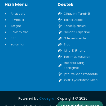
Hızlı Menü
Destek
Anasayfa
Cihazımı Tamir Et
Hizmetler
Teknik Destek
İletişim
Servis İşlemleri
Hakkımızda
Garanti Kapsamı
SSS
Ödeme İşlemleri
Yorumlar
Blog
İkinci El iPhone
Teslimat Koşulları
Mesafeli Satış
Sözleşmesi
İptal ve İade Prosedürü
KVKK Aydınlatma Metni
Powered by
Codegra
| Copyright © 2026