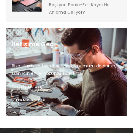
Başlıyor: Panic-Full Kaydı Ne
Anlama Geliyor?
İletişime Geç
Bize ulaşın ve teknik servis formumuzu doldurun,
sizin için en iyi çözümü sunalım!
İLETIŞIME GEÇ
TEKNIK DESTEK