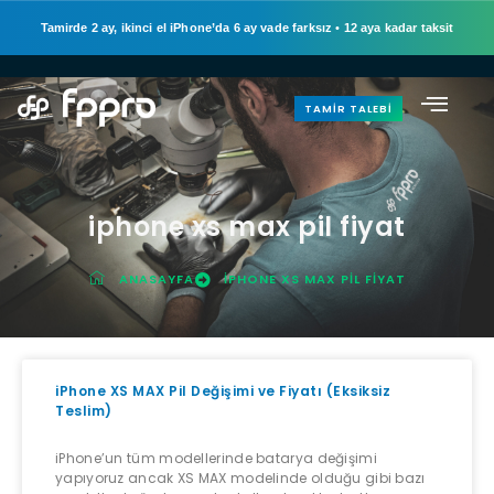
Tamirde 2 ay, ikinci el iPhone’da 6 ay vade farksız
•
12 aya kadar taksit
TAMIR TALEBI
iphone xs max pil fiyat
ANASAYFA
IPHONE XS MAX PIL FIYAT
iPhone XS MAX Pil Değişimi ve Fiyatı (Eksiksiz
Teslim)
iPhone’un tüm modellerinde batarya değişimi
yapıyoruz ancak XS MAX modelinde olduğu gibi bazı