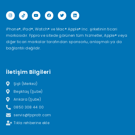
iPhone®, iPad®, Watch® ve Mac® Apple® Inc. şirketinin ticari
markasıdır. Fppro ve sitede görünen tüm hizmetler, Apple® veya
diğer ticari markalar tarafından sponsorlu, anlaşmalı ya da
bağlantılı değildir.
İletişim Bilgileri
Şişli (Merkez)
Beşiktaş (Şube)
Ankara (Şube)
0850 308 44 00
servis@fpprotr.com
Tıkla rehberine ekle