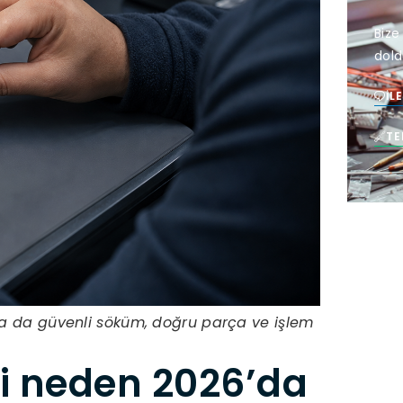
Bize
dold
İL
TE
lsa da güvenli söküm, doğru parça ve işlem
mi neden 2026’da