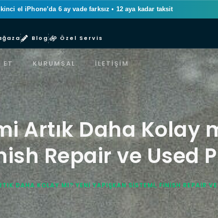
ikinci el iPhone’da 6 ay vade farksız
•
12 aya kadar taksit
ağaza
Blog
Özel Servis
 ET
KURUMSAL
İLETIŞIM
imi Artık Daha Kolay 
nish Repair ve Used P
ARTIK DAHA KOLAY MI? YENI YAPIŞKAN SISTEMI, FINISH REPAIR VE