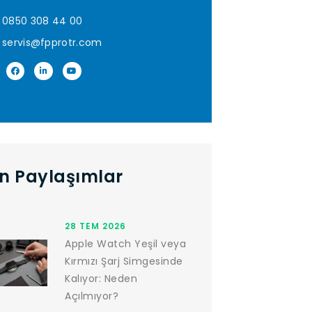
0850 308 44 00
servis@fpprotr.com
n Paylaşımlar
28 TEM 2026
Apple Watch Yeşil veya
Kırmızı Şarj Simgesinde
Kalıyor: Neden
Açılmıyor?