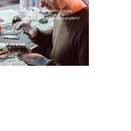
 ulaşın ve teknik servis formumuzu
urun, sizin için en iyi çözümü sunalım!
ETIŞIME GEÇ
KNIK DESTEK