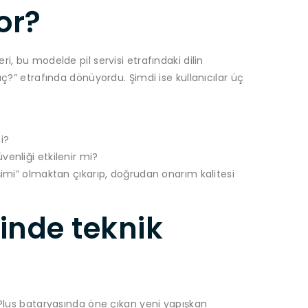
or?
i, bu modelde pil servisi etrafındaki dilin
aç?” etrafında dönüyordu. Şimdi ise kullanıcılar üç
i?
enliği etkilenir mi?
şimi” olmaktan çıkarıp, doğrudan onarım kalitesi
minde teknik
 Plus bataryasında öne çıkan yeni yapışkan