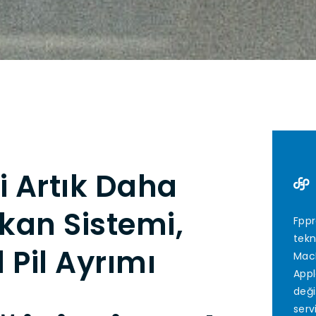
i Artık Daha
kan Sistemi,
Fppr
tekn
 Pil Ayrımı
MacB
Appl
deği
serv