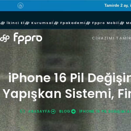
Tamirde 2 ay, 
◷
İkinci El
Kurumsal
Fpakademi
Fppro Mobil
M
CIHAZIMI TAMIR
iPhone 16 Pil Değiş
Yapışkan Sistemi, Fi
ANASAYFA
BLOG
IPHONE 16 PIL DEĞIŞIMI 