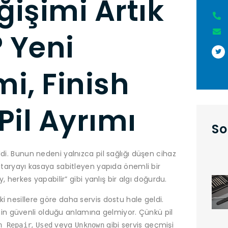
ğişimi Artık
 Yeni
i, Finish
Pil Ayrımı
So
ldi. Bunun nedeni yalnızca pil sağlığı düşen cihaz
bataryayı kasaya sabitleyen yapıda önemli bir
y, herkes yapabilir” gibi yanlış bir algı doğurdu.
i nesillere göre daha servis dostu hale geldi.
in güvenli olduğu anlamına gelmiyor. Çünkü pil
,
veya
gibi servis geçmişi
h Repair
Used
Unknown