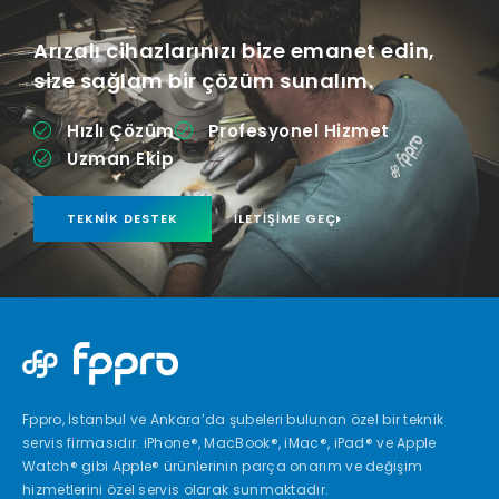
Arızalı cihazlarınızı bize emanet edin,
size sağlam bir çözüm sunalım.
Hızlı Çözüm
Profesyonel Hizmet
Uzman Ekip
TEKNIK DESTEK
İLETIŞIME GEÇ
Fppro, İstanbul ve Ankara’da şubeleri bulunan özel bir teknik
servis firmasıdır. iPhone®, MacBook®, iMac®, iPad® ve Apple
Watch® gibi Apple® ürünlerinin parça onarım ve değişim
hizmetlerini özel servis olarak sunmaktadır.