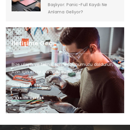
Başlıyor: Panic-Full Kaydı Ne
Anlama Geliyor?
İletişime Geç
Bize ulaşın ve teknik servis formumuzu doldurun,
sizin için en iyi çözümü sunalım!
İLETIŞIME GEÇ
TEKNIK DESTEK