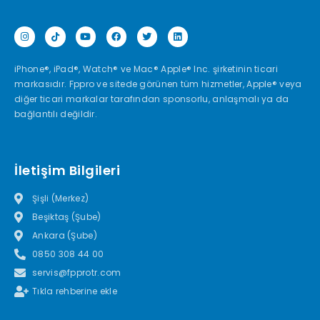
iPhone®, iPad®, Watch® ve Mac® Apple® Inc. şirketinin ticari
markasıdır. Fppro ve sitede görünen tüm hizmetler, Apple® veya
diğer ticari markalar tarafından sponsorlu, anlaşmalı ya da
bağlantılı değildir.
İletişim Bilgileri
Şişli (Merkez)
Beşiktaş (Şube)
Ankara (Şube)
0850 308 44 00
servis@fpprotr.com
Tıkla rehberine ekle