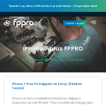
Tamirde 2 ay, ikinci el iPhone’da 6 ay vade farksız
•
12 aya kadar taksit
TAMIR TALEBI
iPhone 7 plus FPPRO
ANASAYFA
IPHONE 7 PLUS FPPRO
iPhone 7 Plus Pil Değişimi ve Satışı (Eksiksiz
Teslim)
iPhone’un tüm modellerinde batarya değişimi
yapıyoruz ancak iPhone 7 Plus modelinde olduğu gibi