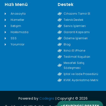
Hızlı Menü
Destek
Anasayfa
Cihazımı Tamir Et
Hizmetler
Teknik Destek
İletişim
Servis İşlemleri
Hakkımızda
Garanti Kapsamı
SSS
Ödeme İşlemleri
Yorumlar
Blog
İkinci El iPhone
Teslimat Koşulları
Mesafeli Satış
Sözleşmesi
İptal ve İade Prosedürü
KVKK Aydınlatma Metni
Powered by
Codegra
| Copyright © 2026