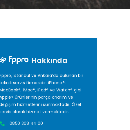
Hakkında
Fppro, İstanbul ve Ankara’da bulunan bir
teknik servis firmasıdır. iPhone®,
MacBook®, iMac®, iPad® ve Watch® gibi
Apple® ürünlerinin parça onarım ve
değişim hizmetlerini sunmaktadır. Özel
servis olarak hizmet vermektedir.
0850 308 44 00