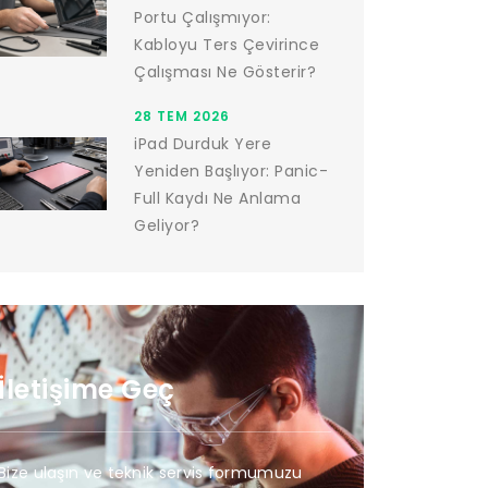
Portu Çalışmıyor:
Kabloyu Ters Çevirince
Çalışması Ne Gösterir?
28 TEM 2026
iPad Durduk Yere
Yeniden Başlıyor: Panic-
Full Kaydı Ne Anlama
Geliyor?
İletişime Geç
Bize ulaşın ve teknik servis formumuzu