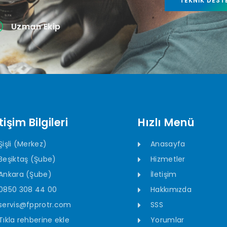
TEKNIK DEST
Uzman Ekip
tişim Bilgileri
Hızlı Menü
Şişli (Merkez)
Anasayfa
Beşiktaş (Şube)
Hizmetler
Ankara (Şube)
İletişim
0850 308 44 00
Hakkımızda
servis@fpprotr.com
SSS
Tıkla rehberine ekle
Yorumlar