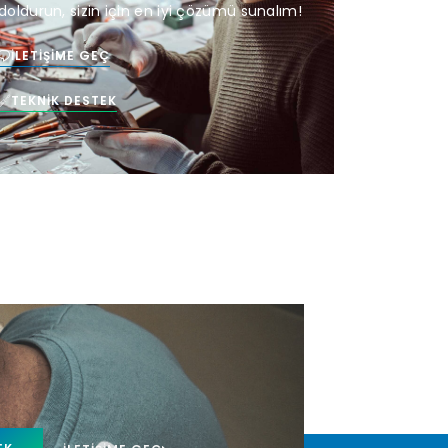
doldurun, sizin için en iyi çözümü sunalım!
İLETIŞIME GEÇ
TEKNIK DESTEK