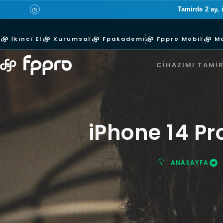
Tamirde 2 ay, 
◷
İkinci El
Kurumsal
Fpakademi
Fppro Mobil
M
CIHAZIMI TAMIR
iPhone 14 Pr
ANASAYFA