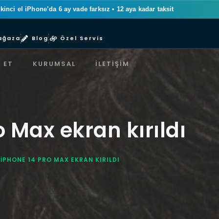
ikinci el iPhone’da 6 ay vade farksız
•
12 aya kadar taksit
ağaza
Blog
Özel Servis
 ET
KURUMSAL
İLETIŞIM
o Max ekran kırıldı
IPHONE 14 PRO MAX EKRAN KIRILDI