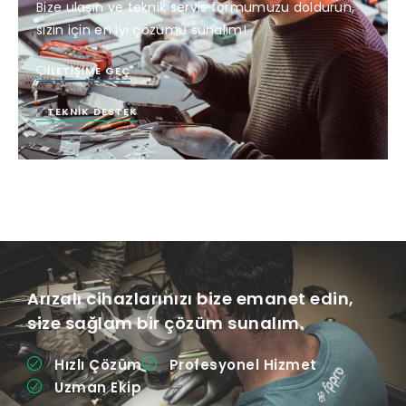
Bize ulaşın ve teknik servis formumuzu doldurun,
sizin için en iyi çözümü sunalım!
İLETIŞIME GEÇ
TEKNIK DESTEK
Arızalı cihazlarınızı bize emanet edin,
size sağlam bir çözüm sunalım.
Hızlı Çözüm
Profesyonel Hizmet
Uzman Ekip