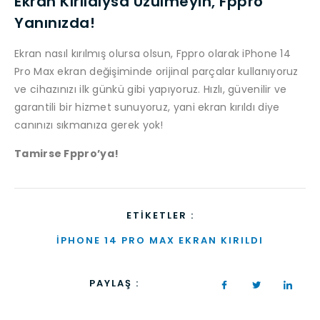
Ekran Kırıldıysa Üzülmeyin, Fppro
Yanınızda!
Ekran nasıl kırılmış olursa olsun, Fppro olarak iPhone 14
Pro Max ekran değişiminde orijinal parçalar kullanıyoruz
ve cihazınızı ilk günkü gibi yapıyoruz. Hızlı, güvenilir ve
garantili bir hizmet sunuyoruz, yani ekran kırıldı diye
canınızı sıkmanıza gerek yok!
Tamirse Fppro’ya!
ETIKETLER :
IPHONE 14 PRO MAX EKRAN KIRILDI
PAYLAŞ :