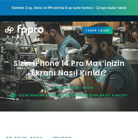
Tamirde 2 ay, ikinci el iPhone’da 6 ay vade farksız
•
12 aya kadar taksit
TAMIR TALEBI
Sizin iPhone 14 Pro Max’inizin
Ekranı Nasıl Kırıldı?
ANASAYFA
BLOG
SIZIN IPHONE 14 PRO MAX’INIZIN EKRANI NASIL KIRILDI?