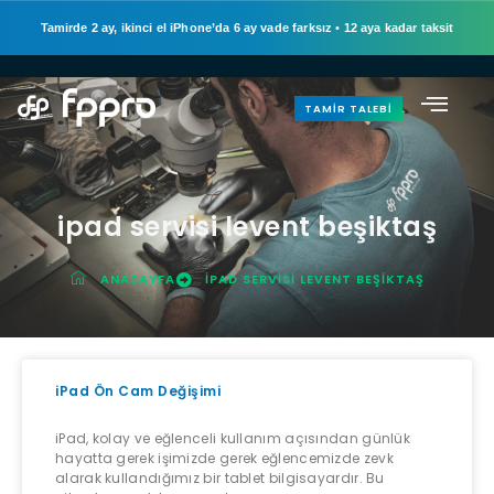
Tamirde 2 ay, ikinci el iPhone’da 6 ay vade farksız
•
12 aya kadar taksit
TAMIR TALEBI
ipad servisi levent beşiktaş
ANASAYFA
IPAD SERVISI LEVENT BEŞIKTAŞ
iPad Ön Cam Değişimi
iPad, kolay ve eğlenceli kullanım açısından günlük
hayatta gerek işimizde gerek eğlencemizde zevk
alarak kullandığımız bir tablet bilgisayardır. Bu