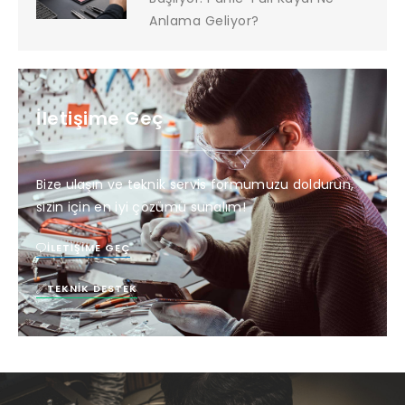
Anlama Geliyor?
İletişime Geç
Bize ulaşın ve teknik servis formumuzu doldurun,
sizin için en iyi çözümü sunalım!
İLETIŞIME GEÇ
TEKNIK DESTEK