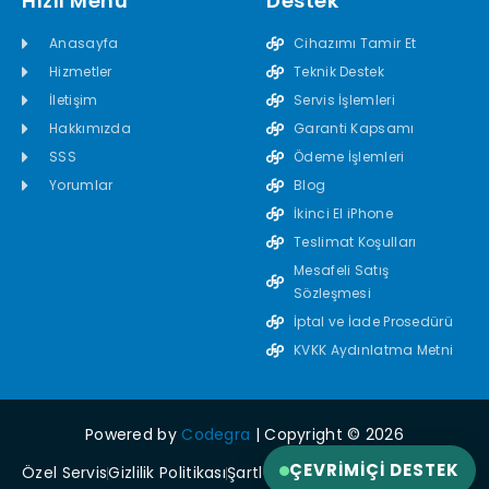
Hızlı Menü
Destek
Anasayfa
Cihazımı Tamir Et
Hizmetler
Teknik Destek
İletişim
Servis İşlemleri
Hakkımızda
Garanti Kapsamı
SSS
Ödeme İşlemleri
Yorumlar
Blog
İkinci El iPhone
Teslimat Koşulları
Mesafeli Satış
Sözleşmesi
İptal ve İade Prosedürü
KVKK Aydınlatma Metni
Powered by
Codegra
| Copyright © 2026
ÇEVRIMIÇI DESTEK
Özel Servis
Gizlilik Politikası
Şartlar ve Koşullar