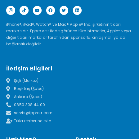
iPhone®, iPad®, Watch® ve Mac® Apple® Inc. şirketinin ticari
markasıdır. Fppro ve sitede görünen tüm hizmetler, Apple® veya
diğer ticari markalar tarafından sponsorlu, anlaşmalı ya da
bağlantılı değildir.
İletişim Bilgileri
Şişli (Merkez)
Beşiktaş (Şube)
Ankara (Şube)
0850 308 44 00
servis@fpprotr.com
Tıkla rehberine ekle