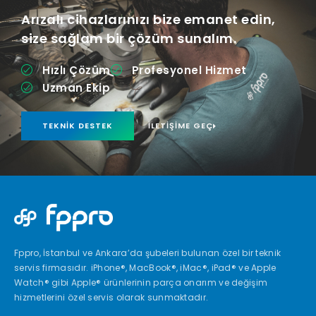
Arızalı cihazlarınızı bize emanet edin,
size sağlam bir çözüm sunalım.
Hızlı Çözüm
Profesyonel Hizmet
Uzman Ekip
TEKNIK DESTEK
İLETIŞIME GEÇ
Fppro, İstanbul ve Ankara’da şubeleri bulunan özel bir teknik
servis firmasıdır. iPhone®, MacBook®, iMac®, iPad® ve Apple
Watch® gibi Apple® ürünlerinin parça onarım ve değişim
hizmetlerini özel servis olarak sunmaktadır.