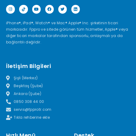
iPhone®, iPad®, Watch® ve Mac® Apple® Inc. şirketinin ticari
markasıdır. Fppro ve sitede görünen tüm hizmetler, Apple® veya
diğer ticari markalar tarafından sponsorlu, anlaşmalı ya da
bağlantılı değildir.
İletişim Bilgileri
Şişli (Merkez)
Beşiktaş (Şube)
Ankara (Şube)
0850 308 44 00
servis@fpprotr.com
Tıkla rehberine ekle
Hızlı Menü
Destek