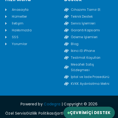
Anasayfa
Cihazımı Tamir Et
Hizmetler
Teknik Destek
İletişim
Servis İşlemleri
Hakkımızda
Garanti Kapsamı
SSS
Ödeme İşlemleri
Yorumlar
Blog
İkinci El iPhone
Teslimat Koşulları
Mesafeli Satış
Sözleşmesi
İptal ve İade Prosedürü
KVKK Aydınlatma Metni
Powered by
Codegra
| Copyright © 2026
ÇEVRIMIÇI DESTEK
Özel Servis
Gizlilik Politikası
Şartlar ve Koşullar