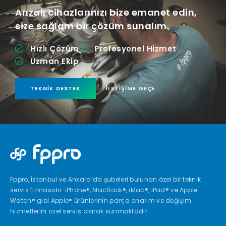
Arızalı cihazlarınızı bize emanet edin,
size sağlam bir çözüm sunalım.
Hızlı Çözüm
Profesyonel Hizmet
Uzman Ekip
TEKNIK DESTEK
İLETIŞIME GEÇ
Fppro, İstanbul ve Ankara’da şubeleri bulunan özel bir teknik
servis firmasıdır. iPhone®, MacBook®, iMac®, iPad® ve Apple
Watch® gibi Apple® ürünlerinin parça onarım ve değişim
hizmetlerini özel servis olarak sunmaktadır.