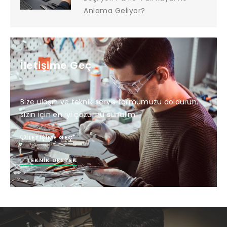
Anlama Geliyor?
İletişime Geç
Bize ulaşın ve teknik servis formumuzu doldurun,
sizin için en iyi çözümü sunalım!
İLETIŞIME GEÇ
TEKNIK DESTEK