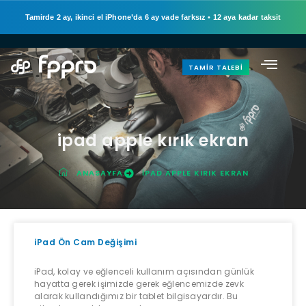
Tamirde 2 ay, ikinci el iPhone’da 6 ay vade farksız
•
12 aya kadar taksit
TAMIR TALEBI
ipad apple kırık ekran
ANASAYFA
IPAD APPLE KIRIK EKRAN
iPad Ön Cam Değişimi
iPad, kolay ve eğlenceli kullanım açısından günlük
hayatta gerek işimizde gerek eğlencemizde zevk
alarak kullandığımız bir tablet bilgisayardır. Bu