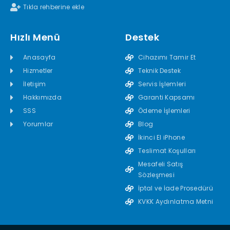
Tıkla rehberine ekle
Hızlı Menü
Destek
Anasayfa
Cihazımı Tamir Et
Hizmetler
Teknik Destek
İletişim
Servis İşlemleri
Hakkımızda
Garanti Kapsamı
SSS
Ödeme İşlemleri
Yorumlar
Blog
İkinci El iPhone
Teslimat Koşulları
Mesafeli Satış
Sözleşmesi
İptal ve İade Prosedürü
KVKK Aydınlatma Metni