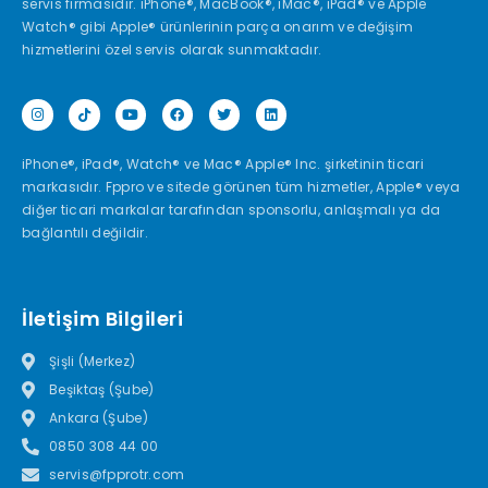
servis firmasıdır. iPhone®, MacBook®, iMac®, iPad® ve Apple
Watch® gibi Apple® ürünlerinin parça onarım ve değişim
hizmetlerini özel servis olarak sunmaktadır.
iPhone®, iPad®, Watch® ve Mac® Apple® Inc. şirketinin ticari
markasıdır. Fppro ve sitede görünen tüm hizmetler, Apple® veya
diğer ticari markalar tarafından sponsorlu, anlaşmalı ya da
bağlantılı değildir.
İletişim Bilgileri
Şişli (Merkez)
Beşiktaş (Şube)
Ankara (Şube)
0850 308 44 00
servis@fpprotr.com