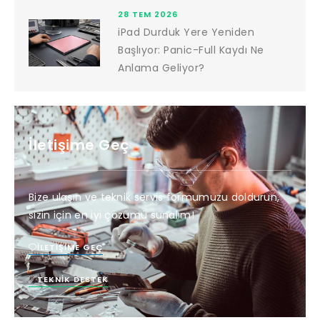
28 TEM 2026
iPad Durduk Yere Yeniden
Başlıyor: Panic-Full Kaydı Ne
Anlama Geliyor?
İletişime Geç
Bize ulaşın ve teknik servis formumuzu doldurun,
sizin için en iyi çözümü sunalım!
İLETIŞIME GEÇ
TEKNIK DESTEK