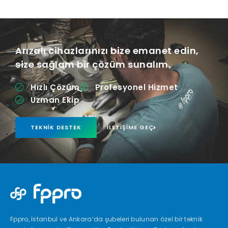
Arızalı cihazlarınızı bize emanet edin,
size sağlam bir çözüm sunalım.
Hızlı Çözüm
Profesyonel Hizmet
Uzman Ekip
TEKNIK DESTEK
İLETIŞIME GEÇ
Fppro, İstanbul ve Ankara’da şubeleri bulunan özel bir teknik