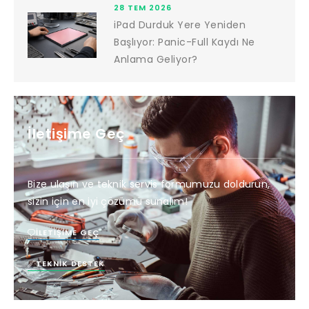
28 TEM 2026
iPad Durduk Yere Yeniden
Başlıyor: Panic-Full Kaydı Ne
Anlama Geliyor?
İletişime Geç
Bize ulaşın ve teknik servis formumuzu doldurun,
sizin için en iyi çözümü sunalım!
İLETIŞIME GEÇ
TEKNIK DESTEK