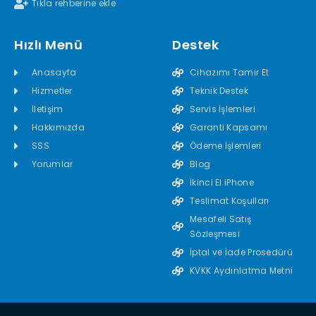
Tıkla rehberine ekle
Hızlı Menü
Destek
Anasayfa
Cihazımı Tamir Et
Hizmetler
Teknik Destek
İletişim
Servis İşlemleri
Hakkımızda
Garanti Kapsamı
SSS
Ödeme İşlemleri
Yorumlar
Blog
İkinci El iPhone
Teslimat Koşulları
Mesafeli Satış
Sözleşmesi
İptal ve İade Prosedürü
KVKK Aydınlatma Metni