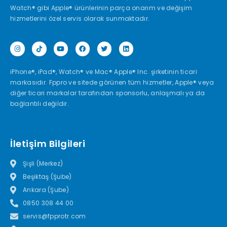
Watch® gibi Apple® ürünlerinin parça onarım ve değişim
hizmetlerini özel servis olarak sunmaktadır.
iPhone®, iPad®, Watch® ve Mac® Apple® Inc. şirketinin ticari
markasıdır. Fppro ve sitede görünen tüm hizmetler, Apple® veya
diğer ticari markalar tarafından sponsorlu, anlaşmalı ya da
bağlantılı değildir.
İletişim Bilgileri
Şişli (Merkez)
Beşiktaş (Şube)
Ankara (Şube)
0850 308 44 00
servis@fpprotr.com