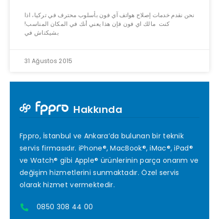
نحن نقدم خدمات إصلاح هواتف آي فون بأسلوب محترف في تركيا، اذا
كنت مالك اي فون فإن هذا يعني أنك في المكان المناسب!
بشيكتاش في
31 Ağustos 2015
Hakkında
Fppro, İstanbul ve Ankara’da bulunan bir teknik
servis firmasıdır. iPhone®, MacBook®, iMac®, iPad®
ve Watch® gibi Apple® ürünlerinin parça onarım ve
değişim hizmetlerini sunmaktadır. Özel servis
olarak hizmet vermektedir.
0850 308 44 00