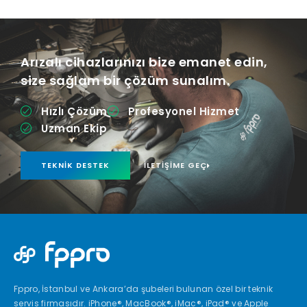
Arızalı cihazlarınızı bize emanet edin,
size sağlam bir çözüm sunalım.
Hızlı Çözüm
Profesyonel Hizmet
Uzman Ekip
TEKNIK DESTEK
İLETIŞIME GEÇ
Fppro, İstanbul ve Ankara’da şubeleri bulunan özel bir teknik
servis firmasıdır. iPhone®, MacBook®, iMac®, iPad® ve Apple