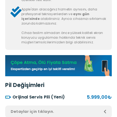
Apple'dan alacağınız hizmetin aynısını, daha
profesyonel teknisyenlerden ve
aynı gün
içerisinde
alabilirsiniz. Ayrıca cihazınızı sıfırlamak
zorunda kalmazsınız.
Cihazı teslim almadan önce yüksek kaliteli ekran
koruyucu uygulaması hakkında teknik servis
müşteri temsilcilerimizden bilgi alabilirsiniz.
Pil Değişimleri
5.999,00₺
Orijinal Servis Pili (Yeni)
Detaylar için tıklayın.