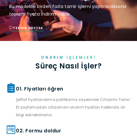
Bu modelde birden fazla tamir işlemi yaptıracaksanız
toplam fiyata indirim yapılır.
TEKNIK DESTEK
ONARIM İŞLEMLERI
Süreç Nasıl İşler?
01. Fiyatları öğren
Şeffaf fiyatlandırma politikamız sayesinde Cihazımı Tamir
Et sayfamızdan cihazınızın onarım fiyatları hakkında ön
bilgi edinebilirsiniz.
02. Formu doldur