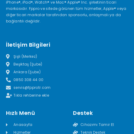
iPhone®, iPad®, Watch® ve Mac® Apple® Inc. şirketinin ticari
markasıdır. Fppro ve sitede görünen tüm hizmetler, Apple® veya
diğer ticari markalar tarafından sponsorlu, anlaşmalı ya da
bağlantılı değildir.
İletişim Bilgileri
Şişli (Merkez)
Beşiktaş (Şube)
Ankara (Şube)
0850 308 44 00
servis@fpprotr.com
Tıkla rehberine ekle
Hızlı Menü
Destek
Anasayfa
Cihazımı Tamir Et
Hizmetler
Teknik Destek