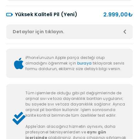
2.999,00₺
Yüksek Kaliteli Pil (Yeni)
Detaylar için tıklayın.
iPhone'unuzun Apple parça desteği olup
olmadığını öğrenmek için
buraya
tıklayarak servis
formu doldurun, ekibimiz size detaylı bilgi versin.
Tüm işlemlerde olduğu gibi pil değişimlerinde de
orijinal sıvı ve toza dayanıklılık bantları uygulanır;
bu sayede sıvı ve toza dayanıklılık sağlanır. Ayrıca
orijinal pil bantları kullanılır. İşlem sonrasında
kalite kontrol biriminde tüm özellikler test edilir.
Apple'dan alacağınız hizmetin aynısını, daha
profesyonel teknisyenlerden ve
aynı gün
içerisinde
alabilirsiniz. Ayrıca cihazınızı sıfırlamak