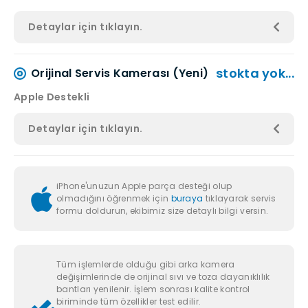
Detaylar için tıklayın.
stokta yok...
Orijinal Servis Kamerası (Yeni)
Apple Destekli
Detaylar için tıklayın.
iPhone'unuzun Apple parça desteği olup
olmadığını öğrenmek için
buraya
tıklayarak servis
formu doldurun, ekibimiz size detaylı bilgi versin.
Tüm işlemlerde olduğu gibi arka kamera
değişimlerinde de orijinal sıvı ve toza dayanıklılık
bantları yenilenir. İşlem sonrası kalite kontrol
biriminde tüm özellikler test edilir.