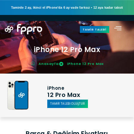
Tamirde 2 ay, ikinci el iPhone’da 6 ay vade farksız
•
12 aya kadar taksit
TAMIR TALEBI
iPhone 12 Pro Max
Anasayfa
iPhone 12 Pro Max
iPhone
12 Pro Max
TAMİR TALEBİ OLUŞTUR
Parça & Değişim Fiyatları