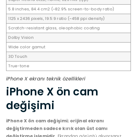
5.8 inches, 84.4 cm2 (~82.9% screen-to-body ratio)
1125 x 2436 pixels, 19.5:9 ratio (~458 ppi density)
Scratch-resistant glass, oleophobic coating
Dolby Vision
Wide color gamut
3D Touch
True-tone
iPhone X ekranı teknik özellikleri
iPhone X ön cam
değişimi
iPhone X ön cam değişimi; orijinal ekranı
değiştirmeden sadece kırık olan üst camı
değiştirme işlemidir.
Ekrandan görüntü alıyorsanız