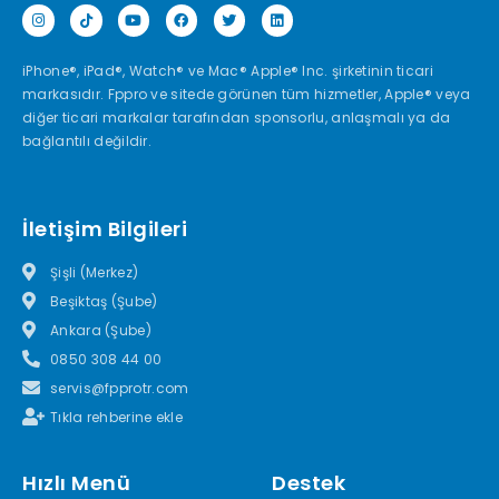
iPhone®, iPad®, Watch® ve Mac® Apple® Inc. şirketinin ticari
markasıdır. Fppro ve sitede görünen tüm hizmetler, Apple® veya
diğer ticari markalar tarafından sponsorlu, anlaşmalı ya da
bağlantılı değildir.
İletişim Bilgileri
Şişli (Merkez)
Beşiktaş (Şube)
Ankara (Şube)
0850 308 44 00
servis@fpprotr.com
Tıkla rehberine ekle
Hızlı Menü
Destek