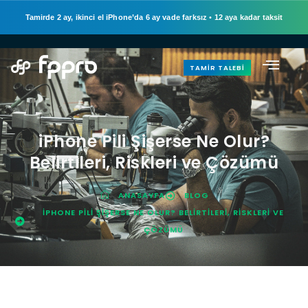
Tamirde 2 ay, ikinci el iPhone’da 6 ay vade farksız
•
12 aya kadar taksit
TAMIR TALEBI
iPhone Pili Şişerse Ne Olur?
Belirtileri, Riskleri ve Çözümü
ANASAYFA
BLOG
IPHONE PILI ŞIŞERSE NE OLUR? BELIRTILERI, RISKLERI VE
ÇÖZÜMÜ