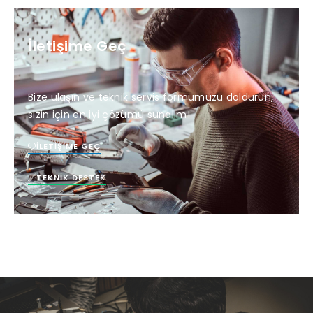
İletişime Geç
Bize ulaşın ve teknik servis formumuzu doldurun,
sizin için en iyi çözümü sunalım!
İLETIŞIME GEÇ
TEKNIK DESTEK