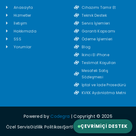
Anasayfa
Cihazımı Tamir Et
Hizmetler
Teknik Destek
İletişim
Servis İşlemleri
Hakkımızda
Garanti Kapsamı
SSS
Ödeme İşlemleri
Yorumlar
Blog
İkinci El iPhone
Teslimat Koşulları
Mesafeli Satış
Sözleşmesi
İptal ve İade Prosedürü
KVKK Aydınlatma Metni
Powered by
Codegra
| Copyright © 2026
ÇEVRIMIÇI DESTEK
Özel Servis
Gizlilik Politikası
Şartlar ve Koşullar