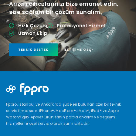
Arızalı cihazlarınızı bize emanet edin,
size sağlam bir çözüm sunalım.
Hızlı Çözüm
Profesyonel Hizmet
Uzman Ekip
TEKNIK DESTEK
İLETIŞIME GEÇ
Fppro, İstanbul ve Ankara’da şubeleri bulunan özel bir teknik
servis firmasıdır. iPhone®, MacBook®, iMac®, iPad® ve Apple
Watch® gibi Apple® ürünlerinin parça onarım ve değişim
hizmetlerini özel servis olarak sunmaktadır.