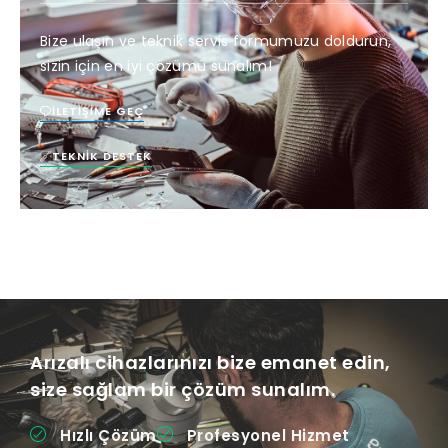
Bize ulaşın ve teknik servis formumuzu doldurun,
sizin için en iyi çözümü sunalım!
İLETIŞIME GEÇ
TEKNIK DESTEK
Arızalı cihazlarınızı bize emanet edin,
size sağlam bir çözüm sunalım.
Hızlı Çözüm
Profesyonel Hizmet