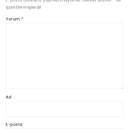
E-posta adresiniz yayınlanmayacak.
Gerekli alanlar
*
ile
işaretlenmişlerdir
Yorum
*
Ad
E-posta