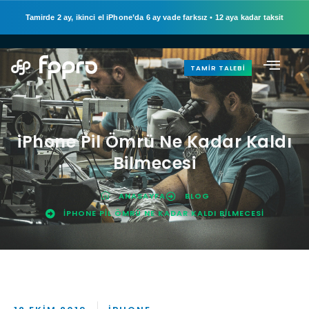
Tamirde 2 ay, ikinci el iPhone’da 6 ay vade farksız
•
12 aya kadar taksit
TAMIR TALEBI
iPhone Pil Ömrü Ne Kadar Kaldı
Bilmecesi
ANASAYFA
BLOG
IPHONE PIL ÖMRÜ NE KADAR KALDI BILMECESI