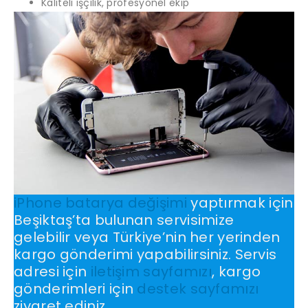
Kaliteli işçilik, profesyonel ekip
iPhone batarya değişimi
yaptırmak için
Beşiktaş’ta bulunan servisimize
gelebilir veya Türkiye’nin her yerinden
kargo gönderimi yapabilirsiniz. Servis
adresi için
iletişim sayfamızı
, kargo
gönderimleri için
destek sayfamızı
ziyaret ediniz.