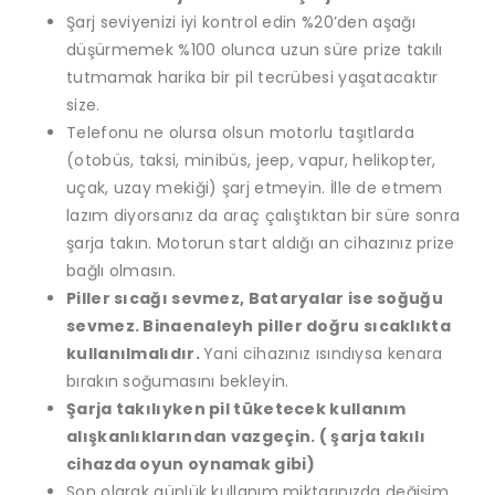
Şarj seviyenizi iyi kontrol edin %20’den aşağı
düşürmemek %100 olunca uzun süre prize takılı
tutmamak harika bir pil tecrübesi yaşatacaktır
size.
Telefonu ne olursa olsun motorlu taşıtlarda
(otobüs, taksi, minibüs, jeep, vapur, helikopter,
uçak, uzay mekiği) şarj etmeyin. İlle de etmem
lazım diyorsanız da araç çalıştıktan bir süre sonra
şarja takın. Motorun start aldığı an cihazınız prize
bağlı olmasın.
Piller sıcağı sevmez, Bataryalar ise soğuğu
sevmez. Binaenaleyh piller doğru sıcaklıkta
kullanılmalıdır.
Yani cihazınız ısındıysa kenara
bırakın soğumasını bekleyin.
Şarja takılıyken pil tüketecek kullanım
alışkanlıklarından vazgeçin. ( şarja takılı
cihazda oyun oynamak gibi)
Son olarak günlük kullanım miktarınızda değişim