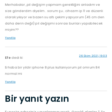
Merhabalar ,pil değişim yapmam gerektiğini anladım ve
size gönderdim diyelim.. sorum şu ; cihazım ip 11 ve düzenli
olarak yıkıyor ve bazen su altı çekim yapıyorum (45 cm den
daha derin değil) pil değişimi sonrası bunları yapabilecek
miyim??
Yanıtla
26 Ekim 2021, 19:03
Efe
dedi ki:
Erhaba bir yildir iphone 8 plus kullaniyorum pil omrum 84
normal mi
Yanıtla
Bir yanıt yazın