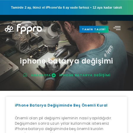
Tamirde 2 ay, ikinci el iPhone’da 6 ay vade farksız
•
12 aya kadar taksit
TAMIR TALEBI
iphone batarya değişimi
ANASAYFA
IPHONE BATARYA DEĞIŞIMI
iPhone Batarya Değişiminde Beş Önemli Kural
Önemli olan pil değişimi işleminin nasıl yapıldığıdır.
Değişimden sonra uzun yıllar kullanmak isterseniz
iPhone batarya değişiminde beş önemli kuralın