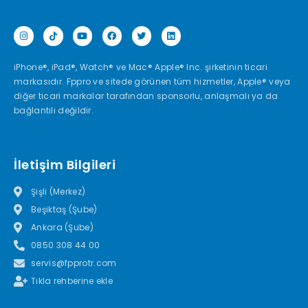
iPhone®, iPad®, Watch® ve Mac® Apple® Inc. şirketinin ticari
markasıdır. Fppro ve sitede görünen tüm hizmetler, Apple® veya
diğer ticari markalar tarafından sponsorlu, anlaşmalı ya da
bağlantılı değildir.
İletişim Bilgileri
Şişli (Merkez)
Beşiktaş (Şube)
Ankara (Şube)
0850 308 44 00
servis@fpprotr.com
Tıkla rehberine ekle