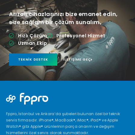
Arızalı cihazlarınızı bize emanet edin,
size sağlam bir çözüm sunalım.
Hızlı Çözüm
Profesyonel Hizmet
Uzman Ekip
TEKNIK DESTEK
İLETIŞIME GEÇ
Fppro, İstanbul ve Ankara’da şubeleri bulunan özel bir teknik
servis firmasıdır. iPhone®, MacBook®, iMac®, iPad® ve Apple
Watch® gibi Apple® ürünlerinin parça onarım ve değişim
hizmetlerini özel servis olarak sunmaktadır.