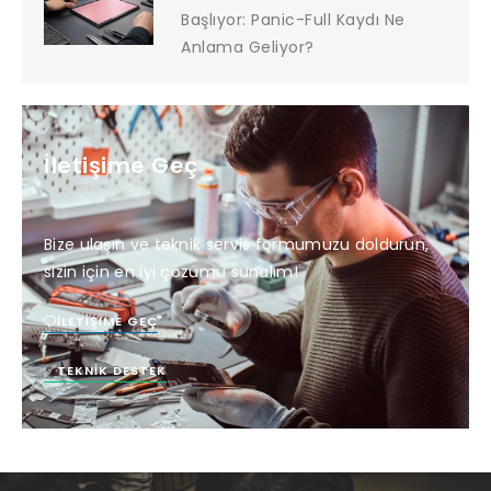
Başlıyor: Panic-Full Kaydı Ne
Anlama Geliyor?
İletişime Geç
Bize ulaşın ve teknik servis formumuzu doldurun,
sizin için en iyi çözümü sunalım!
İLETIŞIME GEÇ
TEKNIK DESTEK