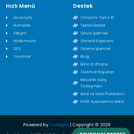
Hızlı Menü
Destek
Anasayfa
Cihazımı Tamir Et
Hizmetler
Teknik Destek
İletişim
Servis İşlemleri
Hakkımızda
Garanti Kapsamı
SSS
Ödeme İşlemleri
Yorumlar
Blog
İkinci El iPhone
Teslimat Koşulları
Mesafeli Satış
Sözleşmesi
İptal ve İade Prosedürü
KVKK Aydınlatma Metni
Powered by
Codegra
| Copyright © 2026