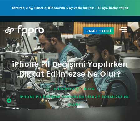
Tamirde 2 ay, ikinci el iPhone’da 6 ay vade farksız
•
12 aya kadar taksit
TAMIR TALEBI
iPhone Pil Değişimi Yapılırken
Dikkat Edilmezse Ne Olur?
ANASAYFA
BLOG
IPHONE PIL DEĞIŞIMI YAPILIRKEN DIKKAT EDILMEZSE NE
OLUR?