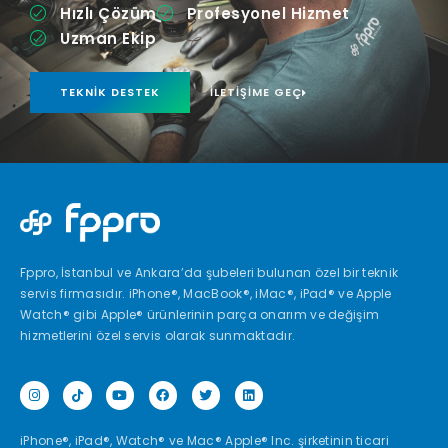
Hızlı Çözüm
Profesyonel Hizmet
Uzman Ekip
TEKNIK DESTEK
İLETIŞIME GEÇ
Fppro, İstanbul ve Ankara’da şubeleri bulunan özel bir teknik
servis firmasıdır. iPhone®, MacBook®, iMac®, iPad® ve Apple
Watch® gibi Apple® ürünlerinin parça onarım ve değişim
hizmetlerini özel servis olarak sunmaktadır.
iPhone®, iPad®, Watch® ve Mac® Apple® Inc. şirketinin ticari