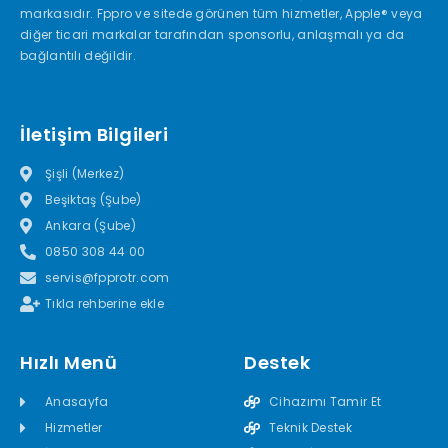
markasıdır. Fppro ve sitede görünen tüm hizmetler, Apple® veya
diğer ticari markalar tarafından sponsorlu, anlaşmalı ya da
bağlantılı değildir.
İletişim Bilgileri
Şişli (Merkez)
Beşiktaş (Şube)
Ankara (Şube)
0850 308 44 00
servis@fpprotr.com
Tıkla rehberine ekle
Hızlı Menü
Destek
Anasayfa
Cihazımı Tamir Et
Hizmetler
Teknik Destek