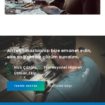
TEKNIK DESTEK
Arızalı cihazlarınızı bize emanet edin,
size sağlam bir çözüm sunalım.
Hızlı Çözüm
Profesyonel Hizmet
Uzman Ekip
TEKNIK DESTEK
İLETIŞIME GEÇ