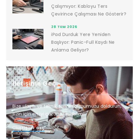
Çalışmıyor: Kabloyu Ters
Çevirince Çalışması Ne Gösterir?
28 TEM 2026
iPad Durduk Yere Yeniden
Başlıyor: Panic-Full Kaydı Ne
Anlama Geliyor?
İletişime Geç
Bize ulaşın ve teknik servis formumuzu doldurun,
sizin için en iyi çözümü sunalım!
İLETIŞIME GEÇ