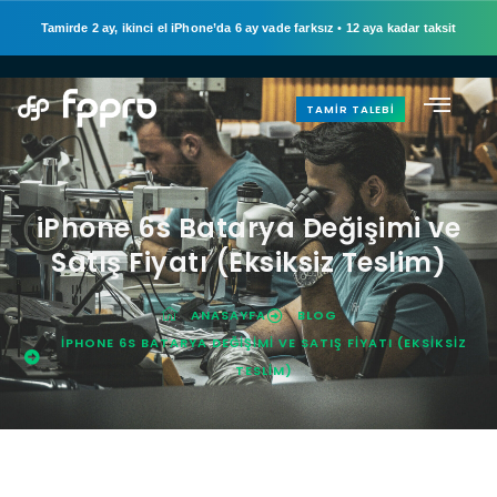
Tamirde 2 ay, ikinci el iPhone’da 6 ay vade farksız
•
12 aya kadar taksit
TAMIR TALEBI
iPhone 6s Batarya Değişimi ve
Satış Fiyatı (Eksiksiz Teslim)
ANASAYFA
BLOG
IPHONE 6S BATARYA DEĞIŞIMI VE SATIŞ FIYATI (EKSIKSIZ
TESLIM)