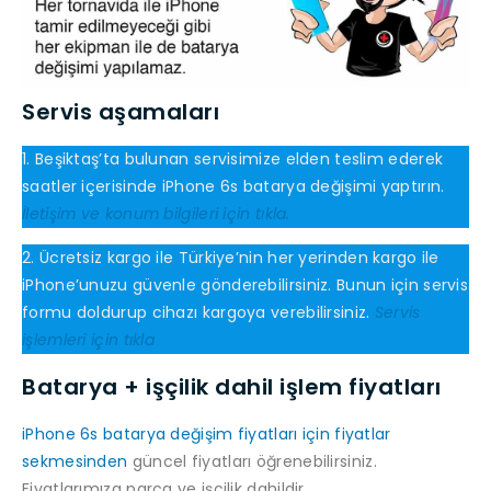
Servis aşamaları
1. Beşiktaş’ta bulunan servisimize elden teslim ederek
saatler içerisinde iPhone 6s batarya değişimi yaptırın.
İletişim ve konum bilgileri için tıkla.
2. Ücretsiz kargo ile Türkiye’nin her yerinden kargo ile
iPhone’unuzu güvenle gönderebilirsiniz. Bunun için servis
formu doldurup cihazı kargoya verebilirsiniz.
Servis
işlemleri için tıkla
Batarya + işçilik dahil işlem fiyatları
iPhone 6s batarya değişim fiyatları için fiyatlar
sekmesinden
güncel fiyatları öğrenebilirsiniz.
Fiyatlarımıza parça ve işçilik dahildir.