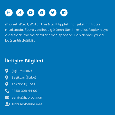
iPhone®, iPad®, Watch® ve Mac® Apple® Inc. şirketinin ticari
markasıdır. Fppro ve sitede görünen tüm hizmetler, Apple® veya
diğer ticari markalar tarafından sponsorlu, anlaşmalı ya da
bağlantılı değildir.
İletişim Bilgileri
Şişli (Merkez)
Beşiktaş (Şube)
Ankara (Şube)
0850 308 44 00
servis@fpprotr.com
Tıkla rehberine ekle