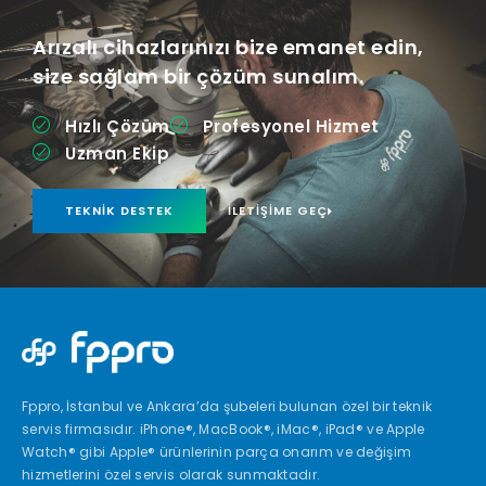
Arızalı cihazlarınızı bize emanet edin,
size sağlam bir çözüm sunalım.
Hızlı Çözüm
Profesyonel Hizmet
Uzman Ekip
TEKNIK DESTEK
İLETIŞIME GEÇ
Fppro, İstanbul ve Ankara’da şubeleri bulunan özel bir teknik
servis firmasıdır. iPhone®, MacBook®, iMac®, iPad® ve Apple
Watch® gibi Apple® ürünlerinin parça onarım ve değişim
hizmetlerini özel servis olarak sunmaktadır.