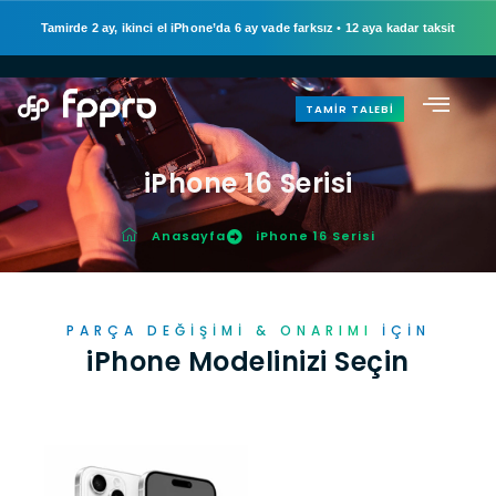
Tamirde 2 ay, ikinci el iPhone’da 6 ay vade farksız
•
12 aya kadar taksit
TAMIR TALEBI
iPhone 16 Serisi
Anasayfa
iPhone 16 Serisi
PARÇA
DEĞIŞIMI & ONARIMI
IÇIN
iPhone Modelinizi Seçin