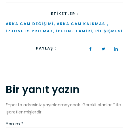
ETIKETLER :
ARKA CAM DEĞIŞIMI
,
ARKA CAM KALKMASI
,
IPHONE 15 PRO MAX
,
IPHONE TAMIRI
,
PIL ŞIŞMESI
PAYLAŞ :
Bir yanıt yazın
E-posta adresiniz yayınlanmayacak.
Gerekli alanlar
*
ile
işaretlenmişlerdir
Yorum
*