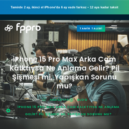
Tamirde 2 ay, ikinci el iPhone’da 6 ay vade farksız
•
12 aya kadar taksit
TAMIR TALEBI
iPhone 15 Pro Max Arka Cam
Kalktıysa Ne Anlama Gelir? Pil
Şişmesi mi, Yapışkan Sorunu
mu?
ANASAYFA
BLOG
IPHONE 15 PRO MAX ARKA CAM KALKTIYSA NE ANLAMA
GELIR? PIL ŞIŞMESI MI, YAPIŞKAN SORUNU MU?