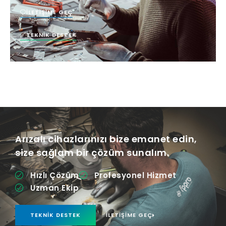
İLETIŞIME GEÇ
TEKNIK DESTEK
Arızalı cihazlarınızı bize emanet edin,
size sağlam bir çözüm sunalım.
Hızlı Çözüm
Profesyonel Hizmet
Uzman Ekip
TEKNIK DESTEK
İLETIŞIME GEÇ