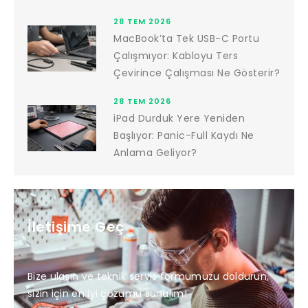
28 TEM 2026
MacBook’ta Tek USB-C Portu
Çalışmıyor: Kabloyu Ters
Çevirince Çalışması Ne Gösterir?
28 TEM 2026
iPad Durduk Yere Yeniden
Başlıyor: Panic-Full Kaydı Ne
Anlama Geliyor?
İletişime Geç
Bize ulaşın ve teknik servis formumuzu doldurun,
sizin için en iyi çözümü sunalım!