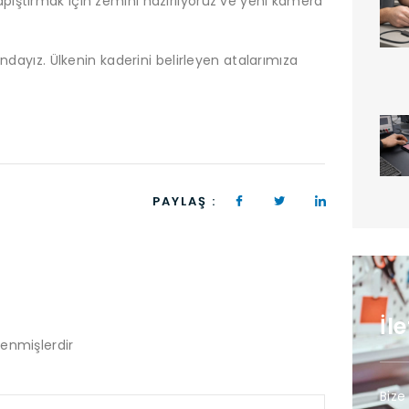
pıştırmak için zemini hazırlıyoruz ve yeni kamera
ndayız. Ülkenin kaderini belirleyen atalarımıza
PAYLAŞ :
İl
lenmişlerdir
Bize