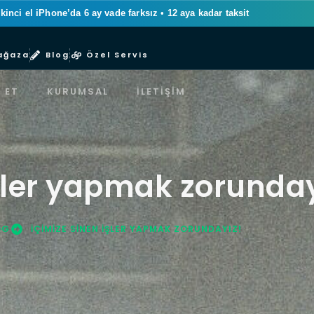
ikinci el iPhone’da 6 ay vade farksız
•
12 aya kadar taksit
ağaza
Blog
Özel Servis
 ET
KURUMSAL
İLETIŞIM
işler yapmak zorunday
OG
İÇIMIZE SINEN IŞLER YAPMAK ZORUNDAYIZ!