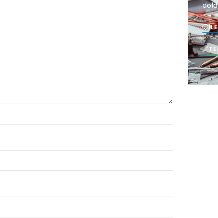
dold
İL
TE