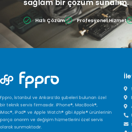
sağlam bir çözüm sunalım.
Hızlı Çözüm
Profesyonel Hizmet
İle
Fppro, İstanbul ve Ankara’da şubeleri bulunan özel
bir teknik servis firmasıdır. iPhone®, MacBook®,
iMac®, iPad® ve Apple Watch® gibi Apple® ürünlerinin
parça onarım ve değişim hizmetlerini özel servis
olarak sunmaktadır.