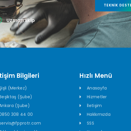
TEKNIK DEST
Uzman Ekip
tişim Bilgileri
Hızlı Menü
Şişli (Merkez)
Anasayfa
Beşiktaş (Şube)
Hizmetler
Ankara (Şube)
İletişim
0850 308 44 00
Hakkımızda
servis@fpprotr.com
SSS