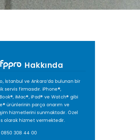
Hakkında
o, İstanbul ve Ankara’da bulunan bir
ik servis firmasıdır. iPhone®,
ook®, iMac®, iPad® ve Watch® gibi
e® ürünlerinin parça onarım ve
şim hizmetlerini sunmaktadır. Özel
is olarak hizmet vermektedir.
0850 308 44 00