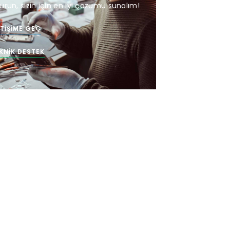
urun, sizin için en iyi çözümü sunalım!
ETIŞIME GEÇ
KNIK DESTEK