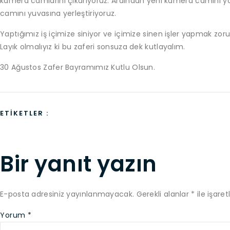
kamera camlarını çıkarıyoruz. Ardından yeni kamera camını ya
camını yuvasına yerleştiriyoruz.
Yaptığımız iş içimize siniyor ve içimize sinen işler yapmak zoru
Layık olmalıyız ki bu zaferi sonsuza dek kutlayalım.
30 Ağustos Zafer Bayramımız Kutlu Olsun.
ETIKETLER :
Bir yanıt yazın
E-posta adresiniz yayınlanmayacak.
Gerekli alanlar
*
ile işaret
Yorum
*