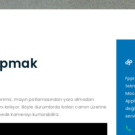
yapmak
Fppr
tekn
MacB
skerimiz, mayın patlamasından yara almadan
Appl
kırılıyor. Böyle durumlarda kırılan camın üzerine
deği
ede kamerayı kurtarabiliriz.
serv