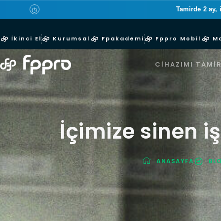
Tamirde 2 ay, 
◷
İkinci El
Kurumsal
Fpakademi
Fppro Mobil
M
CIHAZIMI TAMIR
İçimize sinen 
ANASAYFA
BL