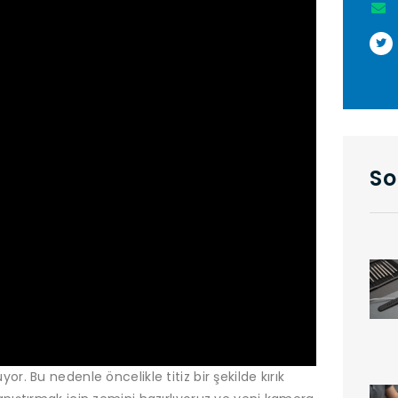
So
. Bu nedenle öncelikle titiz bir şekilde kırık