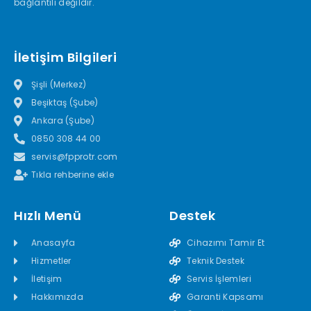
bağlantılı değildir.
İletişim Bilgileri
Şişli (Merkez)
Beşiktaş (Şube)
Ankara (Şube)
0850 308 44 00
servis@fpprotr.com
Tıkla rehberine ekle
Hızlı Menü
Destek
Anasayfa
Cihazımı Tamir Et
Hizmetler
Teknik Destek
İletişim
Servis İşlemleri
Hakkımızda
Garanti Kapsamı