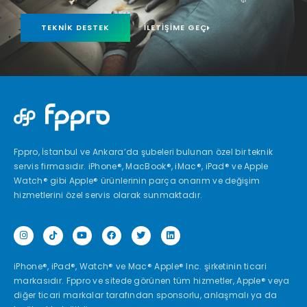
TEKNIK DESTEK
İLETIŞIME GEÇ
Fppro, İstanbul ve Ankara’da şubeleri bulunan özel bir teknik
servis firmasıdır. iPhone®, MacBook®, iMac®, iPad® ve Apple
Watch® gibi Apple® ürünlerinin parça onarım ve değişim
hizmetlerini özel servis olarak sunmaktadır.
iPhone®, iPad®, Watch® ve Mac® Apple® Inc. şirketinin ticari
markasıdır. Fppro ve sitede görünen tüm hizmetler, Apple® veya
diğer ticari markalar tarafından sponsorlu, anlaşmalı ya da