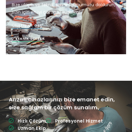
Bize ulaşın ve teknik servis formumuzu doldurun,
sizin için en iyi çözümü sunalım!
İLETIŞIME GEÇ
TEKNIK DESTEK
Arızalı cihazlarınızı bize emanet edin,
size sağlam bir çözüm sunalım.
Hızlı Çözüm
Profesyonel Hizmet
Uzman Ekip