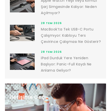
Apple Watch Yeşil veya Kırmızı
Şarj Simgesinde Kalıyor: Neden
Açılmıyor?
28 TEM 2026
MacBook’ta Tek USB-C Portu
Çalışmıyor: Kabloyu Ters
Çevirince Çalışması Ne Gösterir?
28 TEM 2026
iPad Durduk Yere Yeniden
Başlıyor: Panic-Full Kaydı Ne
Anlama Geliyor?
İletişime Geç