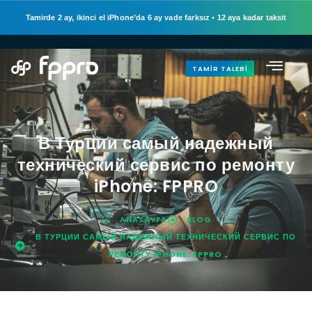
Tamirde 2 ay, ikinci el iPhone’da 6 ay vade farksız
•
12 aya kadar taksit
TAMIR TALEBI
В Турции самый надежный
технический сервис по ремонту
iPhone: FPPRO
ANASAYFA
BLOG
В ТУРЦИИ САМЫЙ НАДЕЖНЫЙ ТЕХНИЧЕСКИЙ СЕРВИС ПО
РЕМОНТУ IPHONE: FPPRO