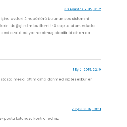
30 Ağustos 2015, 11:52
rişine evdeki 2 hopörlörü bulunan ses sistemini
lerini değiştirdim bu illemi t40 cep telefonundada
i cızırtılı cıkıyor ne olmuş olabilir iki cihazı da
1 Eylül 2015, 22:19
agustosta mesaj attim ama donmediniz tesekkurler
2 Eylül 2015, 09:31
e-posta kutunuzu kontrol ediniz.