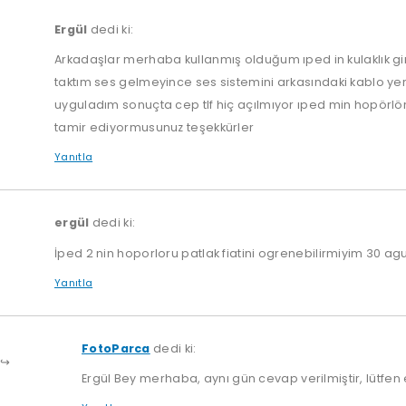
Ergül
dedi ki:
Arkadaşlar merhaba kullanmış olduğum ıped in kulaklık gi
taktım ses gelmeyince ses sistemini arkasındaki kablo yer
uyguladım sonuçta cep tlf hiç açılmıyor ıped min hopörlör ses
tamir ediyormusunuz teşekkürler
Yanıtla
ergül
dedi ki:
İped 2 nin hoporloru patlak fiatini ogrenebilirmiyim 30 
Yanıtla
FotoParca
dedi ki:
Ergül Bey merhaba, aynı gün cevap verilmiştir, lütfen 