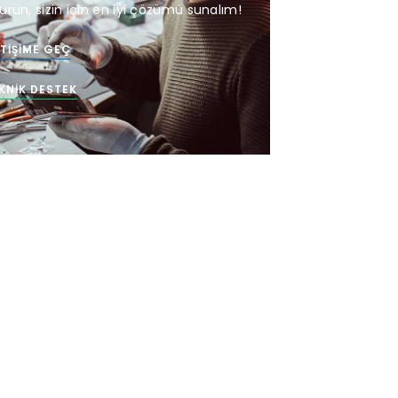
urun, sizin için en iyi çözümü sunalım!
ETIŞIME GEÇ
KNIK DESTEK