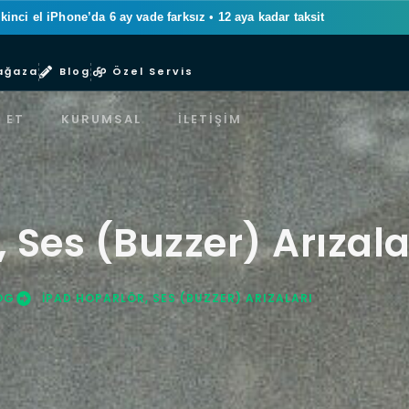
ikinci el iPhone’da 6 ay vade farksız
•
12 aya kadar taksit
ağaza
Blog
Özel Servis
 ET
KURUMSAL
İLETIŞIM
 Ses (Buzzer) Arızala
OG
IPAD HOPARLÖR, SES (BUZZER) ARIZALARI