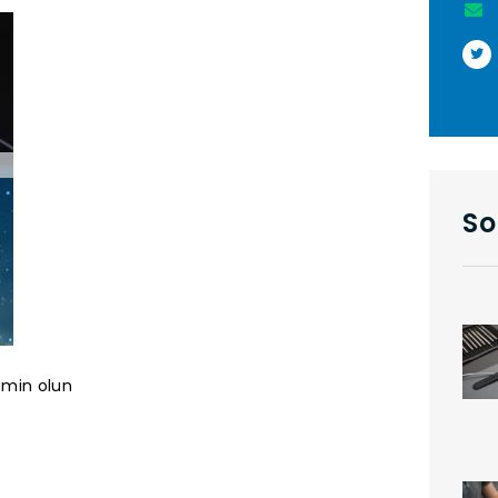
So
emin olun