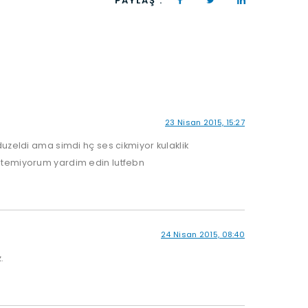
PAYLAŞ :
23 Nisan 2015, 15:27
duzeldi ama simdi hç ses cikmiyor kulaklik
istemiyorum yardim edin lutfebn
24 Nisan 2015, 08:40
.