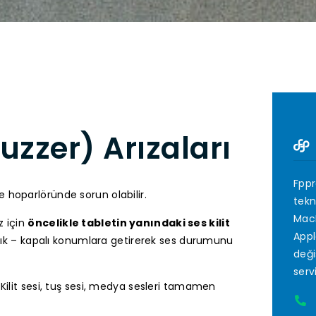
uzzer) Arızaları
Fppr
se hoparlöründe sorun olabilir.
tekn
MacB
z için
öncelikle tabletin yanındaki ses kilit
Appl
açık – kapalı konumlara getirerek ses durumunu
deği
serv
 Kilit sesi, tuş sesi, medya sesleri tamamen