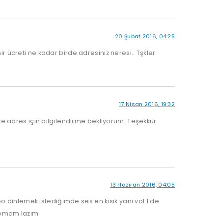
20 Şubat 2016, 04:25
r ücreti ne kadar birde adresiniz neresi.. Tşkler
17 Nisan 2016, 19:32
t ve adres için bilgilendirme bekliyorum. Teşekkür
13 Haziran 2016, 04:05
dinlemek istediğimde ses en kısık yani vol 1 de
yapmam lazım