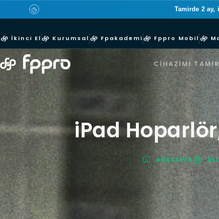
Tamirde 2 ay, 
◷
İkinci El
Kurumsal
Fpakademi
Fppro Mobil
M
CIHAZIMI TAMIR
iPad Hoparlör,
ANASAYFA
BL