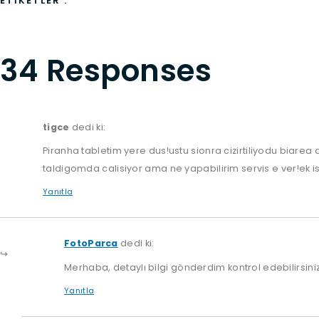
ETIKETLER :
34 Responses
tigce
dedi ki:
Piranha tabletim yere dus!ustu sionra cizirtiliyodu biarea 
taldigomda calisiyor ama ne yapabilirim servis e ver!ek 
Yanıtla
FotoParca
dedi ki:
Merhaba, detaylı bilgi gönderdim kontrol edebilirsiniz
Yanıtla