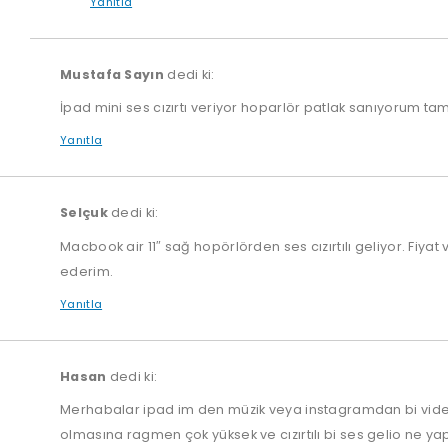
Yanıtla
Mustafa Sayın
dedi ki:
İpad mini ses cızırtı veriyor hoparlör patlak sanıyorum tami
Yanıtla
Selçuk
dedi ki:
Macbook air 11″ sağ hopörlörden ses cızırtılı geliyor. Fiya
ederim.
Yanıtla
Hasan
dedi ki:
Merhabalar ipad im den müzik veya instagramdan bi video 
olmasına ragmen çok yüksek ve cızırtılı bi ses gelio ne 