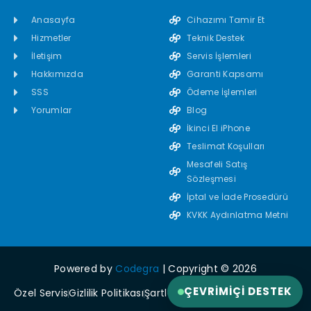
Anasayfa
Cihazımı Tamir Et
Hizmetler
Teknik Destek
İletişim
Servis İşlemleri
Hakkımızda
Garanti Kapsamı
SSS
Ödeme İşlemleri
Yorumlar
Blog
İkinci El iPhone
Teslimat Koşulları
Mesafeli Satış
Sözleşmesi
İptal ve İade Prosedürü
KVKK Aydınlatma Metni
Powered by
Codegra
| Copyright © 2026
ÇEVRIMIÇI DESTEK
Özel Servis
Gizlilik Politikası
Şartlar ve Koşullar