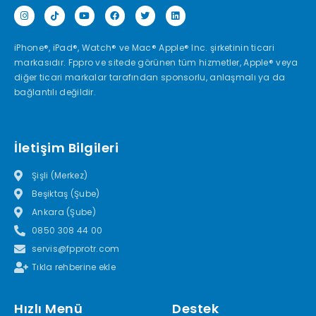
iPhone®, iPad®, Watch® ve Mac® Apple® Inc. şirketinin ticari
markasıdır. Fppro ve sitede görünen tüm hizmetler, Apple® veya
diğer ticari markalar tarafından sponsorlu, anlaşmalı ya da
bağlantılı değildir.
İletişim Bilgileri
Şişli (Merkez)
Beşiktaş (Şube)
Ankara (Şube)
0850 308 44 00
servis@fpprotr.com
Tıkla rehberine ekle
Hızlı Menü
Destek