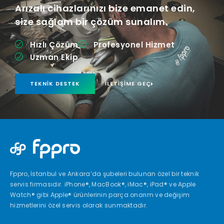
Arızalı cihazlarınızı bize emanet edin,
size sağlam bir çözüm sunalım.
Hızlı Çözüm
Profesyonel Hizmet
Uzman Ekip
TEKNIK DESTEK
İLETIŞIME GEÇ
Fppro, İstanbul ve Ankara’da şubeleri bulunan özel bir teknik
servis firmasıdır. iPhone®, MacBook®, iMac®, iPad® ve Apple
Watch® gibi Apple® ürünlerinin parça onarım ve değişim
hizmetlerini özel servis olarak sunmaktadır.