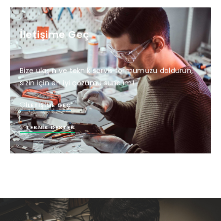
İletişime Geç
Bize ulaşın ve teknik servis formumuzu doldurun,
sizin için en iyi çözümü sunalım!
İLETIŞIME GEÇ
TEKNIK DESTEK