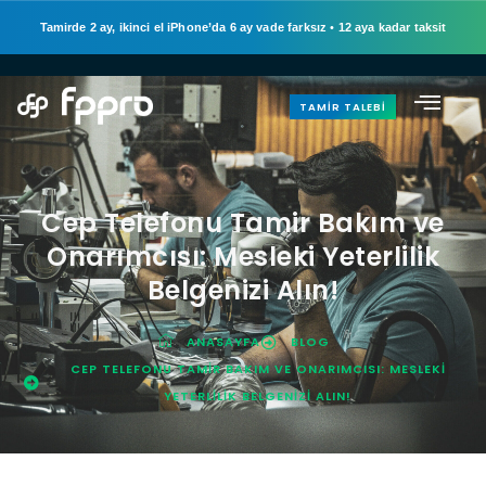
Tamirde 2 ay, ikinci el iPhone’da 6 ay vade farksız
•
12 aya kadar taksit
TAMIR TALEBI
Cep Telefonu Tamir Bakım ve
Onarımcısı: Mesleki Yeterlilik
Belgenizi Alın!
ANASAYFA
BLOG
CEP TELEFONU TAMIR BAKIM VE ONARIMCISI: MESLEKI
YETERLILIK BELGENIZI ALIN!