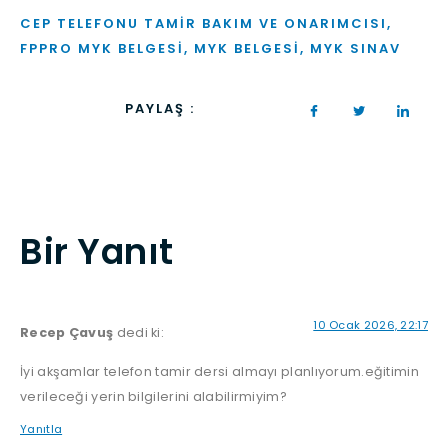
CEP TELEFONU TAMIR BAKIM VE ONARIMCISI
,
FPPRO MYK BELGESI
,
MYK BELGESI
,
MYK SINAV
PAYLAŞ :
Bir Yanıt
10 Ocak 2026, 22:17
Recep Çavuş
dedi ki:
İyi akşamlar telefon tamir dersi almayı planlıyorum.eğitimin
verileceği yerin bilgilerini alabilirmiyim?
Yanıtla