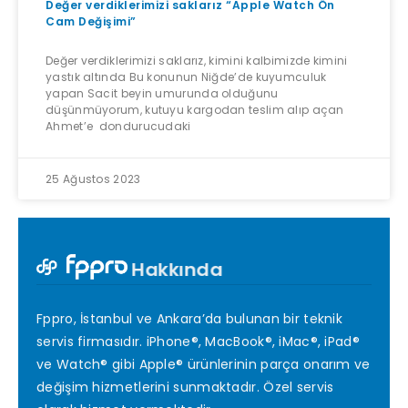
Değer verdiklerimizi saklarız “Apple Watch Ön
Cam Değişimi”
Değer verdiklerimizi saklarız, kimini kalbimizde kimini
yastık altında Bu konunun Niğde’de kuyumculuk
yapan Sacit beyin umurunda olduğunu
düşünmüyorum, kutuyu kargodan teslim alıp açan
Ahmet’e dondurucudaki
25 Ağustos 2023
Hakkında
Fppro, İstanbul ve Ankara’da bulunan bir teknik
servis firmasıdır. iPhone®, MacBook®, iMac®, iPad®
ve Watch® gibi Apple® ürünlerinin parça onarım ve
değişim hizmetlerini sunmaktadır. Özel servis