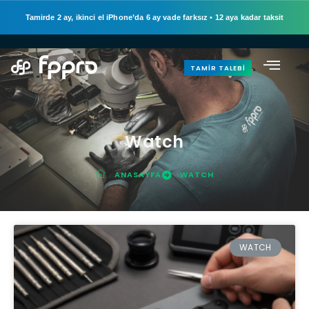
Tamirde 2 ay, ikinci el iPhone’da 6 ay vade farksız
•
12 aya kadar taksit
TAMIR TALEBI
Watch
ANASAYFA
WATCH
WATCH