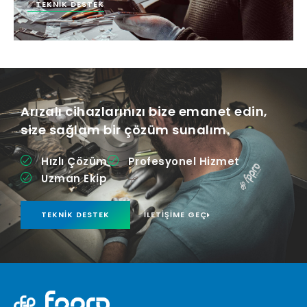
TEKNIK DESTEK
Arızalı cihazlarınızı bize emanet edin,
size sağlam bir çözüm sunalım.
Hızlı Çözüm
Profesyonel Hizmet
Uzman Ekip
TEKNIK DESTEK
İLETIŞIME GEÇ