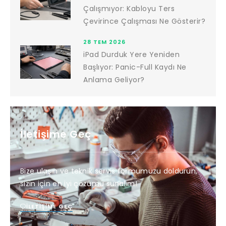
Çalışmıyor: Kabloyu Ters
Çevirince Çalışması Ne Gösterir?
28 TEM 2026
iPad Durduk Yere Yeniden
Başlıyor: Panic-Full Kaydı Ne
Anlama Geliyor?
İletişime Geç
Bize ulaşın ve teknik servis formumuzu doldurun,
sizin için en iyi çözümü sunalım!
İLETIŞIME GEÇ