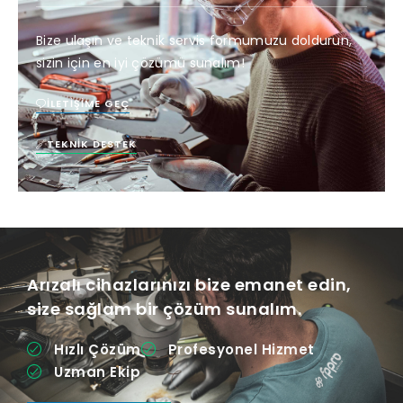
Bize ulaşın ve teknik servis formumuzu doldurun,
sizin için en iyi çözümü sunalım!
İLETIŞIME GEÇ
TEKNIK DESTEK
Arızalı cihazlarınızı bize emanet edin,
size sağlam bir çözüm sunalım.
Hızlı Çözüm
Profesyonel Hizmet
Uzman Ekip