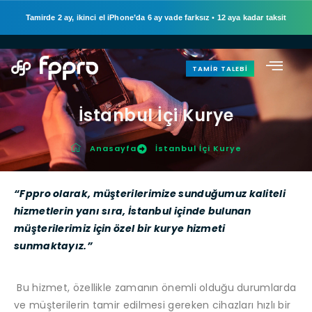
Tamirde 2 ay, ikinci el iPhone’da 6 ay vade farksız
•
12 aya kadar taksit
TAMIR TALEBI
İstanbul İçi Kurye
Anasayfa
İstanbul İçi Kurye
“Fppro olarak, müşterilerimize sunduğumuz kaliteli
hizmetlerin yanı sıra, İstanbul içinde bulunan
müşterilerimiz için özel bir kurye hizmeti
sunmaktayız.”
Bu hizmet, özellikle zamanın önemli olduğu durumlarda
ve müşterilerin tamir edilmesi gereken cihazları hızlı bir