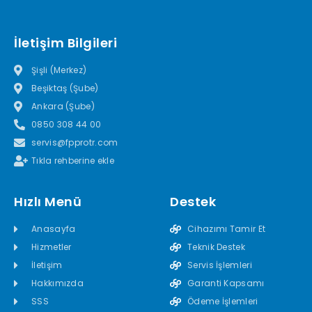
İletişim Bilgileri
Şişli (Merkez)
Beşiktaş (Şube)
Ankara (Şube)
0850 308 44 00
servis@fpprotr.com
Tıkla rehberine ekle
Hızlı Menü
Destek
Anasayfa
Cihazımı Tamir Et
Hizmetler
Teknik Destek
İletişim
Servis İşlemleri
Hakkımızda
Garanti Kapsamı
SSS
Ödeme İşlemleri