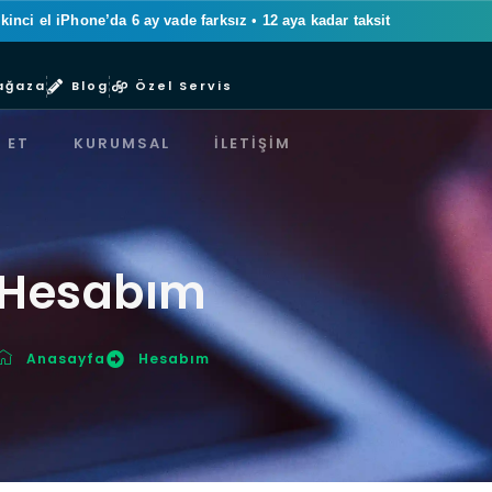
ikinci el iPhone’da 6 ay vade farksız
•
12 aya kadar taksit
ağaza
Blog
Özel Servis
 ET
KURUMSAL
İLETIŞIM
Hesabım
Anasayfa
Hesabım