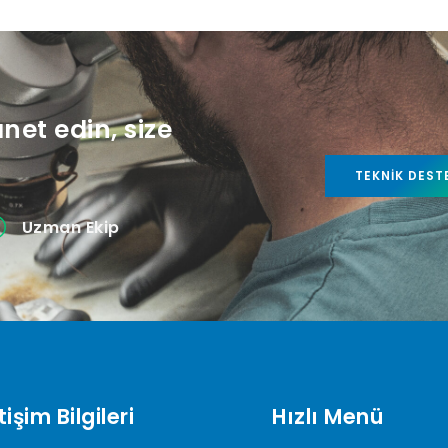
anet edin, size
TEKNIK DEST
Uzman Ekip
tişim Bilgileri
Hızlı Menü