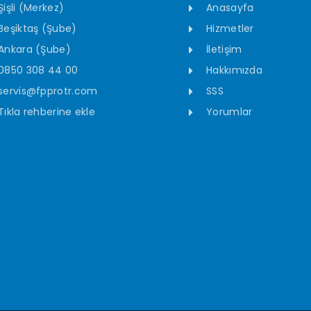
Şişli (Merkez)
Anasayfa
Beşiktaş (Şube)
Hizmetler
Ankara (Şube)
İletişim
0850 308 44 00
Hakkımızda
servis@fpprotr.com
SSS
Tıkla rehberine ekle
Yorumlar