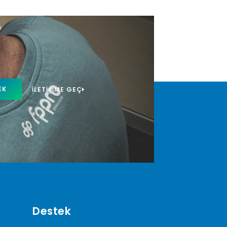
EK
İLETIŞIME GEÇ
Destek