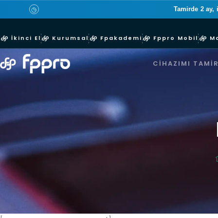
Tamirde 2 ay, 
◷
İkinci El
Kurumsal
Fpakademi
Fppro Mobil
M
CIHAZIMI TAMIR