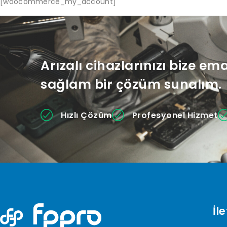
[woocommerce_my_account]
Arızalı cihazlarınızı bize em
sağlam bir çözüm sunalım.
Hızlı Çözüm
Profesyonel Hizmet
İle