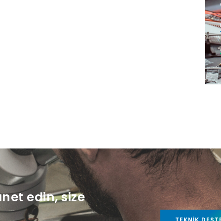
anet edin, size
TEKNIK DEST