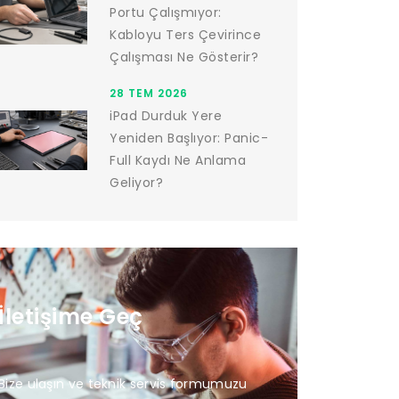
Portu Çalışmıyor:
Kabloyu Ters Çevirince
Çalışması Ne Gösterir?
28 TEM 2026
iPad Durduk Yere
Yeniden Başlıyor: Panic-
Full Kaydı Ne Anlama
Geliyor?
İletişime Geç
Bize ulaşın ve teknik servis formumuzu