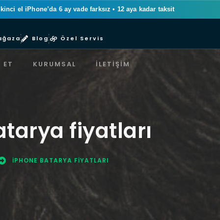
ikinci el iPhone’da 6 ay vade farksız
•
12 aya kadar taksit
ağaza
Blog
Özel Servis
 ET
KURUMSAL
İLETIŞIM
tarya fiyatları
IPHONE BATARYA FIYATLARI