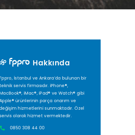
Hakkında
Fppro, İstanbul ve Ankara’da bulunan bir
teknik servis firmasıdır. iPhone®,
MacBook®, iMac®, iPad® ve Watch® gibi
Apple® ürünlerinin parça onarım ve
değişim hizmetlerini sunmaktadır. Özel
servis olarak hizmet vermektedir.
0850 308 44 00