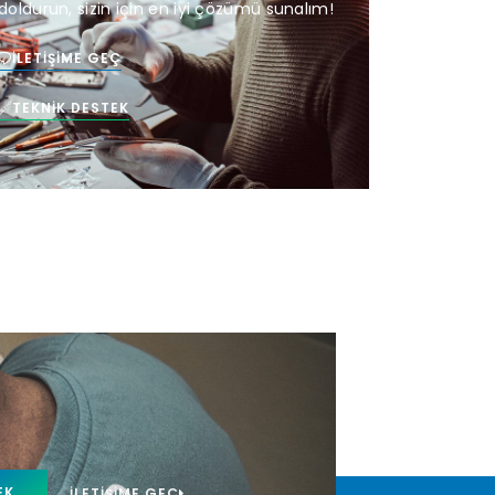
doldurun, sizin için en iyi çözümü sunalım!
İLETIŞIME GEÇ
TEKNIK DESTEK
EK
İLETIŞIME GEÇ