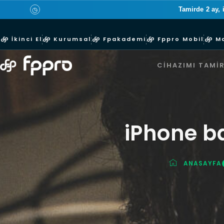
Tamirde 2 ay, 
◷
İkinci El
Kurumsal
Fpakademi
Fppro Mobil
M
CIHAZIMI TAMIR
iPhone ba
ANASAYFA