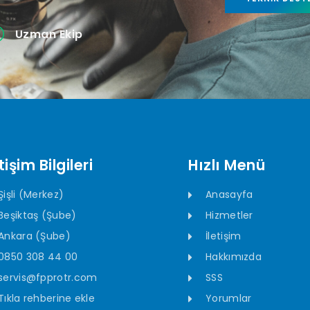
Uzman Ekip
tişim Bilgileri
Hızlı Menü
Şişli (Merkez)
Anasayfa
Beşiktaş (Şube)
Hizmetler
Ankara (Şube)
İletişim
0850 308 44 00
Hakkımızda
servis@fpprotr.com
SSS
Tıkla rehberine ekle
Yorumlar