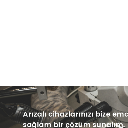
Arızalı cihazlarınızı bize em
sağlam bir çözüm sunalım.