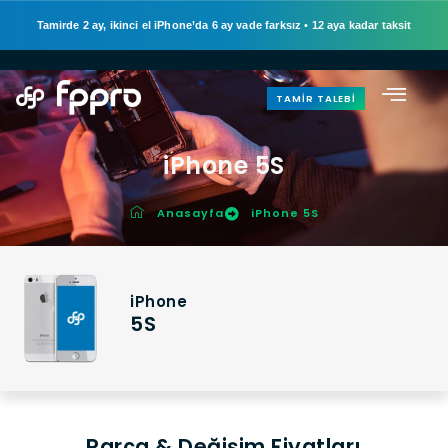
Tamirde 2 ay, ikinci el iPhone’da 6 ay vade farksız
•
12 aya kadar taksit
TAMIR TALEBI
iPhone 5S
Anasayfa
iPhone 5S
iPhone
5S
Parça & Değişim Fiyatları