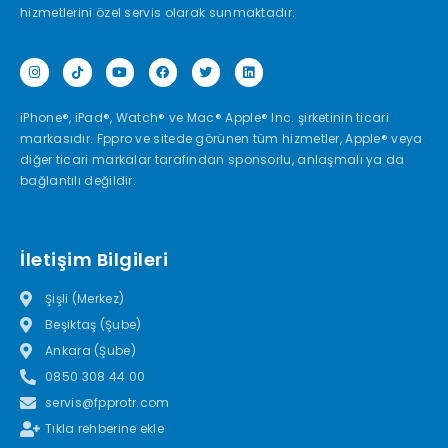
hizmetlerini özel servis olarak sunmaktadır.
iPhone®, iPad®, Watch® ve Mac® Apple® Inc. şirketinin ticari
markasıdır. Fppro ve sitede görünen tüm hizmetler, Apple® veya
diğer ticari markalar tarafından sponsorlu, anlaşmalı ya da
bağlantılı değildir.
İletişim Bilgileri
Şişli (Merkez)
Beşiktaş (Şube)
Ankara (Şube)
0850 308 44 00
servis@fpprotr.com
Tıkla rehberine ekle