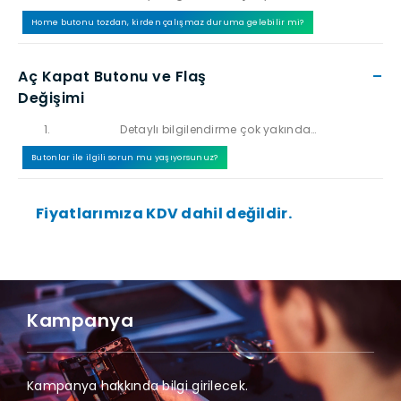
Home butonu tozdan, kirden çalışmaz duruma gelebilir mi?
Aç Kapat Butonu ve Flaş
–
Değişimi
Detaylı bilgilendirme çok yakında…
Butonlar ile ilgili sorun mu yaşıyorsunuz?
Fiyatlarımıza KDV dahil değildir.
Kampanya
Kampanya hakkında bilgi girilecek.