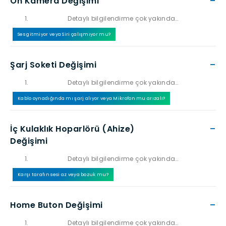
Ön Kamera Değişimi
–
Detaylı bilgilendirme çok yakında…
Ses gitmiyor veya Siri çalışmıyor mu?
Şarj Soketi Değişimi
–
Detaylı bilgilendirme çok yakında…
Kablo oynadığında mı şarj alıyor veya Mikrofon mu arızalı?
İç Kulaklık Hoparlörü (Ahize)
–
Değişimi
Detaylı bilgilendirme çok yakında…
Karşı tarafın sesi az veya bozuk mu?
Home Buton Değişimi
–
Detaylı bilgilendirme çok yakında…