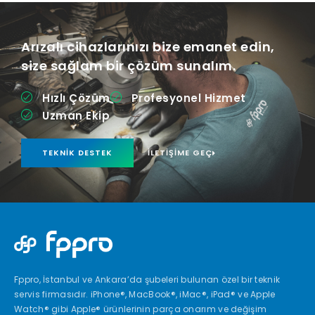
Arızalı cihazlarınızı bize emanet edin,
size sağlam bir çözüm sunalım.
Hızlı Çözüm
Profesyonel Hizmet
Uzman Ekip
TEKNIK DESTEK
İLETIŞIME GEÇ
Fppro, İstanbul ve Ankara’da şubeleri bulunan özel bir teknik
servis firmasıdır. iPhone®, MacBook®, iMac®, iPad® ve Apple
Watch® gibi Apple® ürünlerinin parça onarım ve değişim